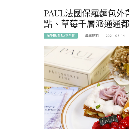
PAUL法國保羅麵包
點、草莓千層派通通都
海綿飽飽
2021-06-14
咖啡廳/甜點/下午茶