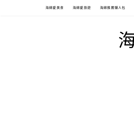
Skip
海綿愛美食
海綿愛旅遊
海綿推薦懶人包
to
content