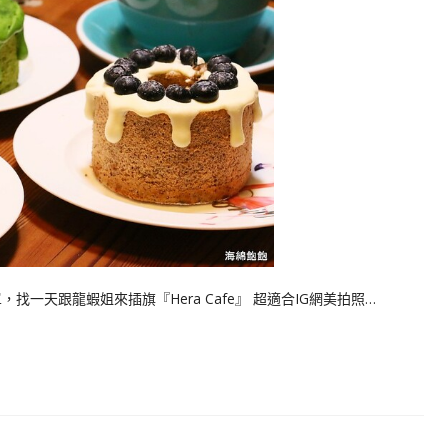
找一天跟龍蝦姐來插旗『Hera Cafe』 超適合IG網美拍照…