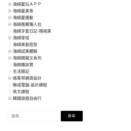
海綿愛玩ＡＰＰ
海綿愛美食
海綿愛運動
海綿推薦懶人包
海綿牙套日記-隱視美
海綿穿搭
海綿美髮造型
海綿試乘體驗
海綿開箱文系列
海綿雜誌賞
生活隨記
痞客邦網頁設計
聯成電腦-設計課程
英文課程
韓國旅遊自由行
搜
尋
關