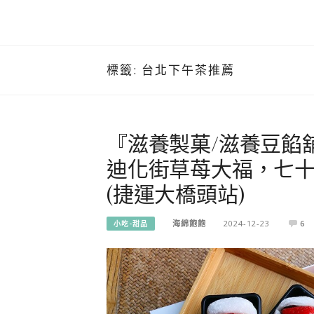
標籤:
台北下午茶推薦
『滋養製菓/滋養豆餡
迪化街草苺大福，七十
(捷運大橋頭站)
海綿飽飽
2024-12-23
6
小吃-甜品