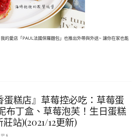
我的愛店「PAUL法國保羅麵包」也推出外帶與外送~ 讓你在家也能
香蛋糕店』草莓控必吃：草莓蛋
芋泥布丁盒、草莓泡芙！生日蛋糕
)(2021/12更新)
6