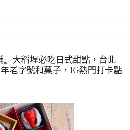
舖』大稻埕必吃日式甜點，台北
年老字號和菓子，IG熱門打卡點