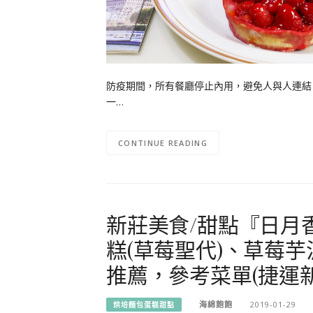
防疫期間，所有餐廳停止內用，避免人與人連結 
一…
CONTINUE READING
新莊美食/甜點『日月
糕(草莓聖代)、草莓
推薦，參考菜單(捷運新莊站
海綿飽飽
2019-01-29
烘培麵包蛋糕甜點