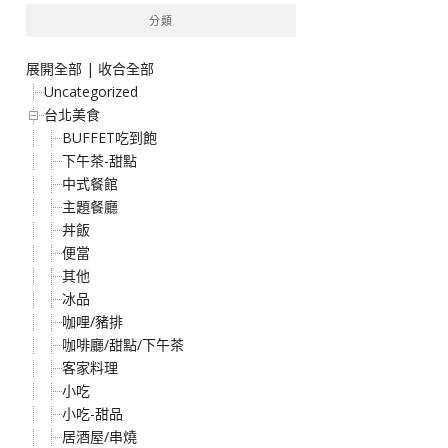
分類
展開全部
|
收合全部
Uncategorized
台北美食
BUFFET吃到飽
下午茶-甜點
中式餐館
主題餐廳
丼飯
便當
其他
冰品
咖哩/豬排
咖啡廳/甜點/下午茶
客家料理
小吃
小吃-甜品
居酒屋/串燒