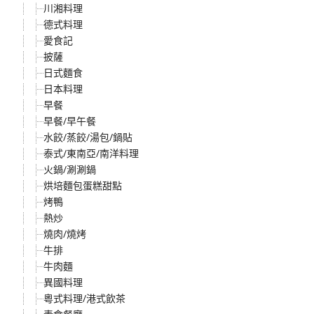
川湘料理
德式料理
愛食記
披薩
日式麵食
日本料理
早餐
早餐/早午餐
水餃/蒸餃/湯包/鍋貼
泰式/東南亞/南洋料理
火鍋/涮涮鍋
烘培麵包蛋糕甜點
烤鴨
熱炒
燒肉/燒烤
牛排
牛肉麵
異國料理
粵式料理/港式飲茶