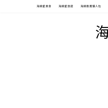
Skip
海綿愛美食
海綿愛旅遊
海綿推薦懶人包
to
content