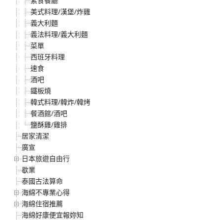
素食餐廳
美式料理/漢堡/炸雞
義大利麵
義法料理/義大利麵
菜單
西班牙料理
速食
酒吧
鐵板燒
韓式料理/韓炸/韓烤
餐酒館/酒吧
鹽酥雞/雞排
居家清潔
廣宣
日本旅遊自由行
歇業
泰國古法算命
海綿不專業心得
海綿住宿推薦
海綿好康便宜報妳知