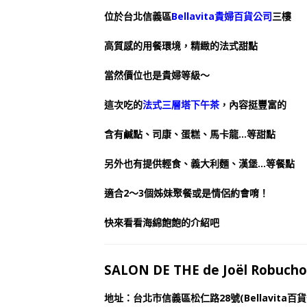
位於台北信義區
Bellavita貴婦百貨公司
三樓
高質感的用餐環境，精緻的法式甜點
當然價位也是貴婦等級～
這次吃的
法式三層塔下午茶
，內容挺豐富的
含有鹹點、司康、蛋糕、馬卡龍…等甜點
另外也有提供輕食、義大利麵、漢堡…等餐點
適合2～3個姊妹聚餐或是情侶約會唷！
快來看看海綿飽飽的介紹吧
SALON DE THE de Joël Ro
地址：台北市信義區松仁路28號(Bellavita百