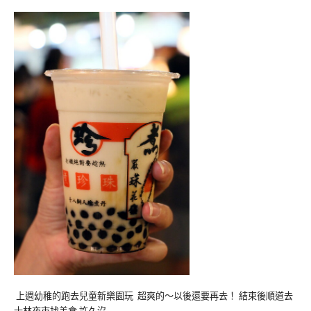
上週幼稚的跑去兒童新樂園玩 超爽的～以後還要再去！ 結束後順道去