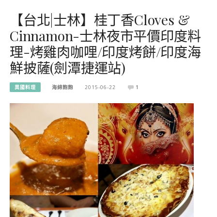
【台北|士林】桂丁香Cloves &
Cinnamon-士林夜市平價印度料
理-烤雞肉咖哩/印度烤餅/印度海
鮮披薩(劍潭捷運站)
異國料理
海綿飽飽
2015-06-22
1