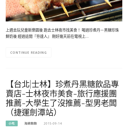
上週去玩兒童新樂園後 跑去士林夜市找美食！ 喝過珍煮丹－黑糖珍珠
鮮奶後 經過這間『夯達人』 剛好幾天前在電視上…
CONTINUE READING
【台北|士林】珍煮丹黑糖飲品專
賣店-士林夜市美食-旅行應援團
推薦-大學生了沒推薦-型男老闆
（捷運劍潭站）
小吃
海綿飽飽
2015-09-14