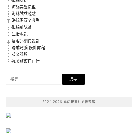
海綿穿搭
海綿美髮造型
海綿試乘體驗
海綿開箱文系列
海綿雜誌賞
生活隨記
痞客邦網頁設計
聯成電腦-設計課程
英文課程
韓國旅遊自由行
搜
尋
關
鍵
2024-2026 食尚玩家駐站部落客
字: