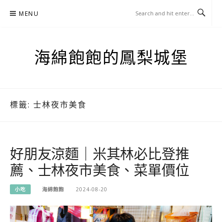
Skip
MENU
to
content
海綿飽飽的鳳梨城堡
標籤:
士林夜市美食
好朋友涼麵｜米其林必比登推
薦、士林夜市美食、菜單價位
小吃
海綿飽飽
2024-08-20