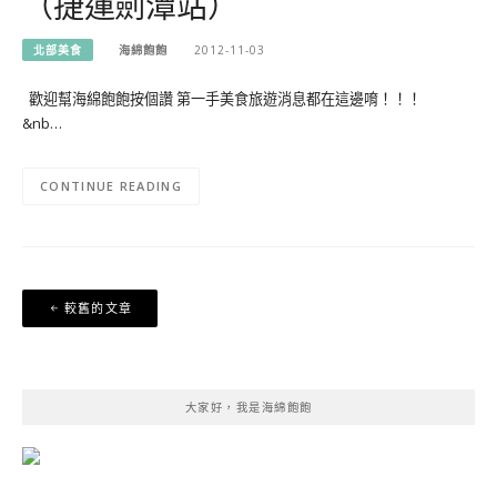
（捷運劍潭站）
北部美食
海綿飽飽
2012-11-03
歡迎幫海綿飽飽按個讚 第一手美食旅遊消息都在這邊唷！！！
&nb…
CONTINUE READING
文
較舊的文章
章
導
覽
大家好，我是海綿飽飽