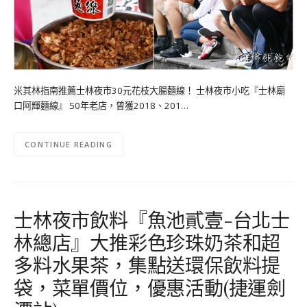
米其林指南推薦士林夜市30元花枝大腸麵線！ 士林夜市小吃『士林廟
口阿輝麵線』 50年老店，曾獲2018、201…
CONTINUE READING
士林夜市飲料『魚池貳壹-台北士
林總店』大推彩色珍珠奶茶和超
多料水果茶，集點送環保飲料提
袋，菜單價位，優惠活動(捷運劍