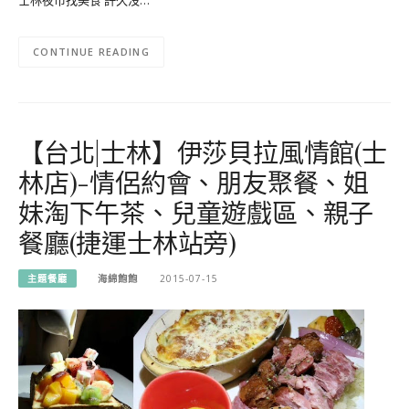
士林夜市找美食 許久沒…
CONTINUE READING
【台北|士林】伊莎貝拉風情館(士
林店)-情侶約會、朋友聚餐、姐
妹淘下午茶、兒童遊戲區、親子
餐廳(捷運士林站旁)
主題餐廳
海綿飽飽
2015-07-15