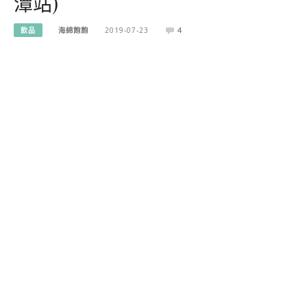
潭站)
飲品
海綿飽飽
2019-07-23
4