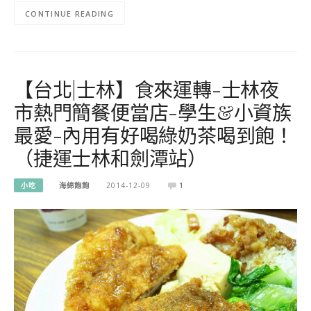
CONTINUE READING
【台北|士林】食來運轉-士林夜
市熱門簡餐便當店-學生&小資族
最愛-內用有好喝綠奶茶喝到飽！
（捷運士林和劍潭站）
小吃
海綿飽飽
2014-12-09
1