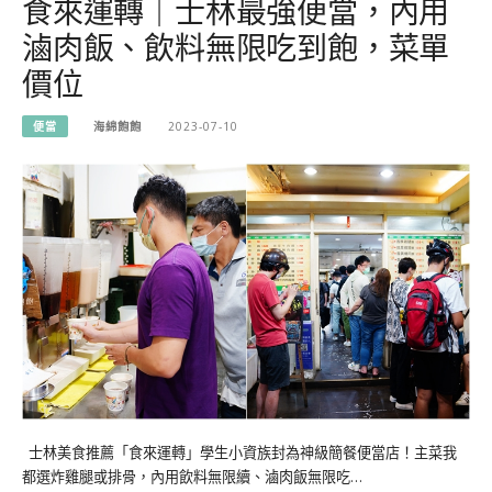
食來運轉｜士林最強便當，內用
滷肉飯、飲料無限吃到飽，菜單
價位
便當
海綿飽飽
2023-07-10
士林美食推薦「食來運轉」學生小資族封為神級簡餐便當店！主菜我
都選炸雞腿或排骨，內用飲料無限續、滷肉飯無限吃…