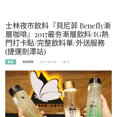
士林夜市飲料『貝尼菲 Benefly漸
層咖啡』2017最夯漸層飲料/IG熱
門打卡點/完整飲料單/外送服務
(捷運劍潭站)
飲品
海綿飽飽
2017-06-20
2