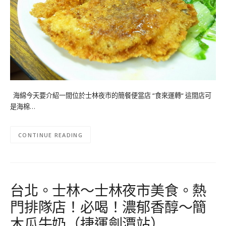
海綿今天要介紹一間位於士林夜市的簡餐便當店 “食來運轉“ 這間店可
是海棉…
CONTINUE READING
台北。士林～士林夜市美食。熱
門排隊店！必喝！濃郁香醇～簡
木瓜牛奶（捷運劍潭站）