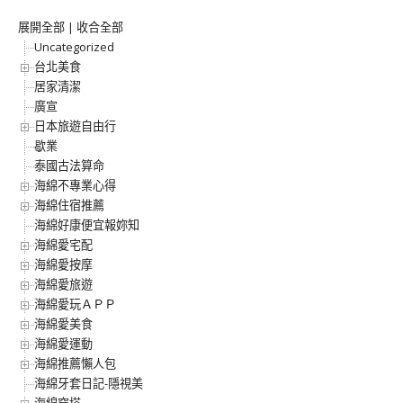
展開全部
|
收合全部
Uncategorized
台北美食
居家清潔
廣宣
日本旅遊自由行
歇業
泰國古法算命
海綿不專業心得
海綿住宿推薦
海綿好康便宜報妳知
海綿愛宅配
海綿愛按摩
海綿愛旅遊
海綿愛玩ＡＰＰ
海綿愛美食
海綿愛運動
海綿推薦懶人包
海綿牙套日記-隱視美