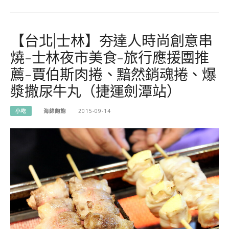
【台北|士林】夯達人時尚創意串
燒-士林夜市美食-旅行應援團推
薦-賈伯斯肉捲、黯然銷魂捲、爆
漿撒尿牛丸（捷運劍潭站）
小吃
海綿飽飽
2015-09-14