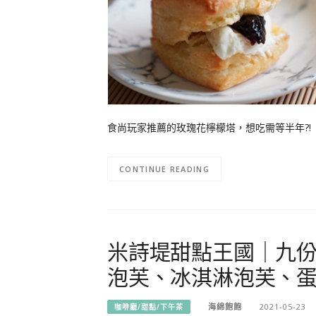
食尚玩家推薦的玫瑰花檸檬塔，想吃需等半年?! 
CONTINUE READING
米詩堤甜點王國｜九
泡芙、冰淇淋泡芙、
海綿飽飽
2021-05-23
咖啡廳/甜點/下午茶