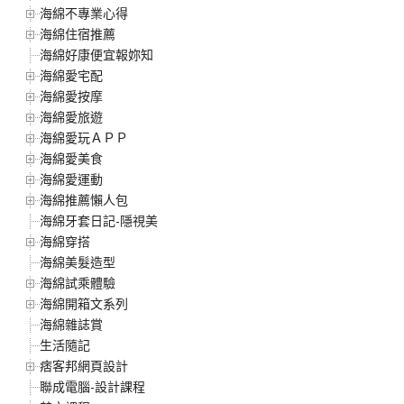
海綿不專業心得
海綿住宿推薦
海綿好康便宜報妳知
海綿愛宅配
海綿愛按摩
海綿愛旅遊
海綿愛玩ＡＰＰ
海綿愛美食
海綿愛運動
海綿推薦懶人包
海綿牙套日記-隱視美
海綿穿搭
海綿美髮造型
海綿試乘體驗
海綿開箱文系列
海綿雜誌賞
生活隨記
痞客邦網頁設計
聯成電腦-設計課程