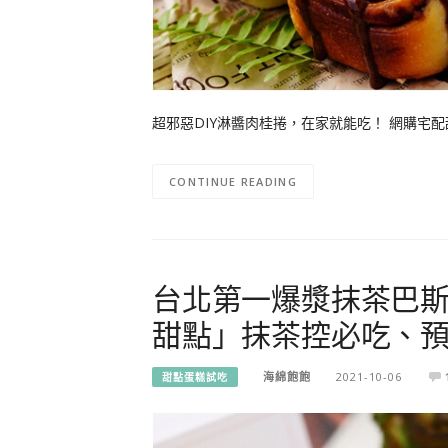
超邪惡DIY淋醬肉桂捲，在家就能吃！ 網購宅配
CONTINUE READING
台北第一爆漿抹茶巴斯克2.
甜點」抹茶控必吃、
海綿飽飽
2021-10-06
甜點蛋糕試吃