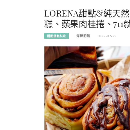
LORENA甜點&純
糕、蘋果肉桂捲、71
海綿飽飽
2022-07-29
甜點蛋糕試吃