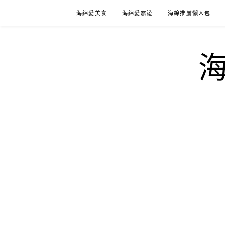
Skip
海綿愛美食
海綿愛旅遊
海綿推薦懶人包
to
content