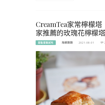
CreamTea家常檸
家推薦的玫瑰花檸檬塔
海綿飽飽
2021-08-01
甜點蛋糕試吃