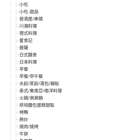
小吃
小吃-甜品
居酒屋/串燒
川湘料理
德式料理
愛食記
披薩
日式麵食
日本料理
早餐
早餐/早午餐
水餃/蒸餃/湯包/鍋貼
泰式/東南亞/南洋料理
火鍋/涮涮鍋
烘培麵包蛋糕甜點
烤鴨
熱炒
燒肉/燒烤
牛排