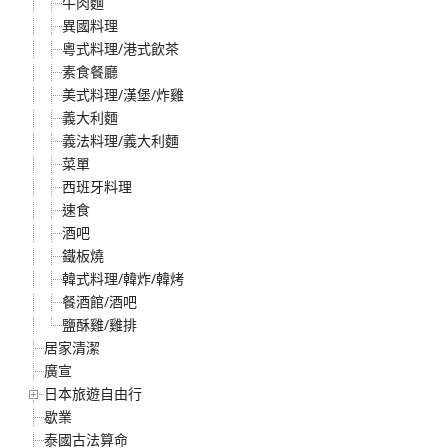
牛肉麵
異國料理
粵式料理/港式飲茶
素食餐廳
美式料理/漢堡/炸雞
義大利麵
義法料理/義大利麵
菜單
西班牙料理
速食
酒吧
鐵板燒
韓式料理/韓炸/韓烤
餐酒館/酒吧
鹽酥雞/雞排
居家清潔
廣宣
日本旅遊自由行
歇業
泰國古法算命