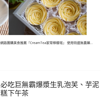
網路團購美食推薦『CreamTea家常檸檬塔』 使用特選無農藥…
份必吃巨無霸爆漿生乳泡芙、芋泥
蛋糕下午茶