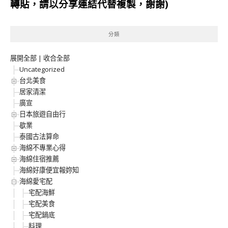
轉貼，請以分享連結代替複製，謝謝)
分類
展開全部
|
收合全部
Uncategorized
台北美食
居家清潔
廣宣
日本旅遊自由行
歇業
泰國古法算命
海綿不專業心得
海綿住宿推薦
海綿好康便宜報妳知
海綿愛宅配
宅配海鮮
宅配美食
宅配鍋底
料理