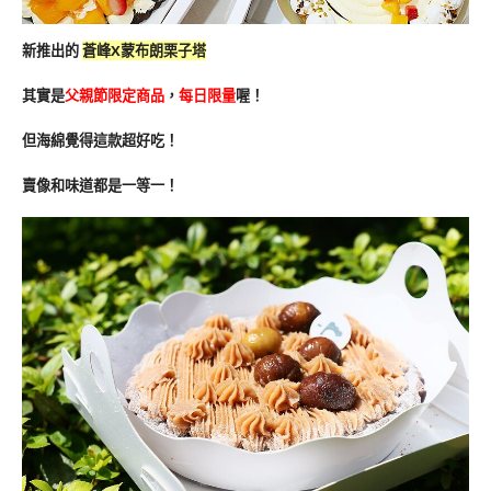
新推出的
蒼峰X蒙布朗栗子塔
其實是
父親節限定商品
，
每日限量
喔！
但海綿覺得這款超好吃！
賣像和味道都是一等一！