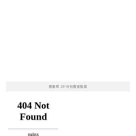
痞客邦 2018社群金點賞