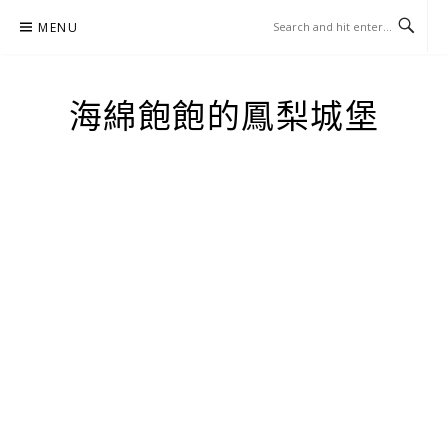
Skip
MENU
to
content
海綿飽飽的鳳梨城堡