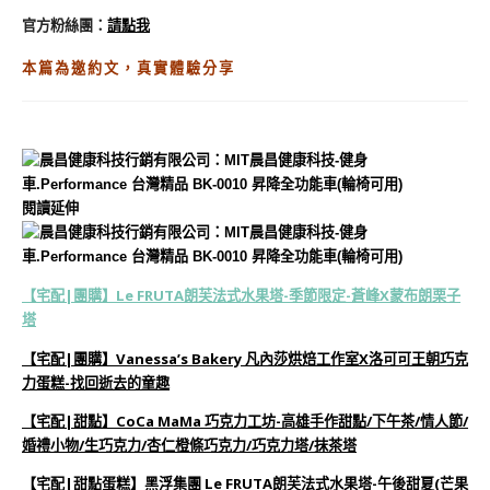
官方粉絲團
：
請點我
本篇為邀約文，真實體驗分享
閱讀延伸
【宅配|團購】Le FRUTA朗芙法式水果塔-季節限定-蒼峰X蒙布朗栗子
塔
【宅配|團購】Vanessa’s Bakery 凡內莎烘焙工作室X洛可可王朝巧克
力蛋糕-找回逝去的童趣
【宅配|甜點】CoCa MaMa 巧克力工坊-高雄手作甜點/下午茶/情人節/
婚禮小物/生巧克力/杏仁橙條巧克力/巧克力塔/抹茶塔
【宅配|甜點蛋糕】黑浮集團 Le FRUTA朗芙法式水果塔-午後甜夏(芒果