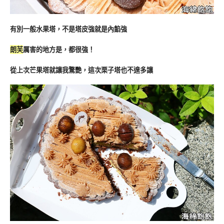
有別一般水果塔，不是塔皮強就是內餡強
朗芙
厲害的地方是，都很強！
從上次芒果塔就讓我驚艷，這次栗子塔也不遑多讓