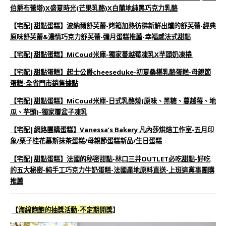
伯爵布蕾塔)X盛夏時光(芒果乳酪)X白蘭地純黑巧克力乳酪
【宅配|甜點蛋糕】波納爾舒芙蕾-烤箱加熱彷彿新鮮出爐的舒芙蕾-經典
原味舒芙蕾&濃情巧克力舒芙蕾-彌月蛋糕推薦-幸福感法式甜點
【宅配|甜點蛋糕】MiCoud米庫-獨家蔓越莓凍乳X芋頭奶凍捲
【宅配|甜點蛋糕】起士公爵cheeseduke-初夏桑椹乳酪蛋糕-母親節
蛋糕-全省門市銷售據點
【宅配|甜點蛋糕】MiCoud米庫-日式乳酪燒(原味、黑糖、蔓越莓、地
瓜、芋頭)-獨家覆盆子凍乳
【宅配|網路團購蛋糕】Vanessa’s Bakery 凡內莎烘焙工作室-五月印
象/栗子桂花慕斯抹茶蛋糕/母親節蛋糕新品/生日蛋糕
【宅配|甜點蛋糕】法國的秘密甜點-林口三井OUTLET必吃甜點-好吃
的五大秘密-純手工巧克力牛奶蛋糕-法國產地原料直送-上班這黨事團購
推薦
【
海綿飽飽的抽獎活動-不定期開獎
】