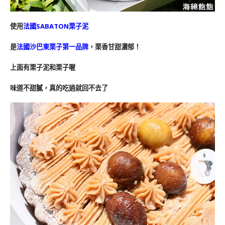
使用
法國SABATON栗子泥
是
法國沙巴東栗子第一品牌
，栗香甘甜濃郁！
上面有栗子泥和栗子喔
味道不甜膩，真的吃過就回不去了