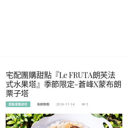
宅配團購甜點『Le FRUTA朗芙法
式水果塔』季節限定-蒼峰X蒙布朗
栗子塔
甜點蛋糕試吃
海綿飽飽
2016-11-14
1