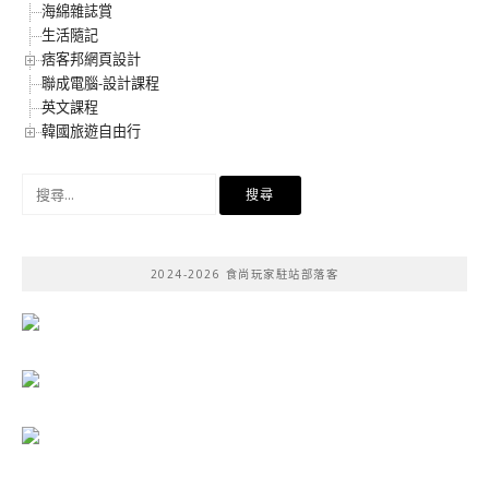
海綿雜誌賞
生活隨記
痞客邦網頁設計
聯成電腦-設計課程
英文課程
韓國旅遊自由行
搜
尋
關
鍵
2024-2026 食尚玩家駐站部落客
字: