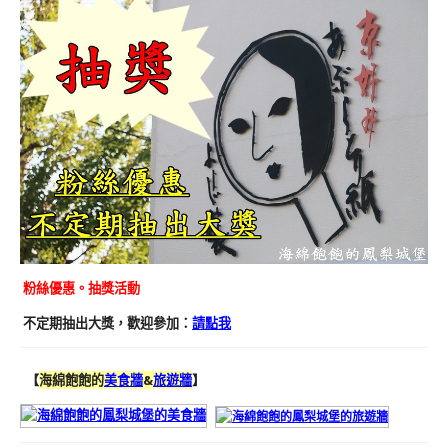
粉絲優惠。抽獎活動
不定期抽出大獎，歡迎參加：
請點我
【
海綿飽飽的
美食牆
&
旅遊牆
】