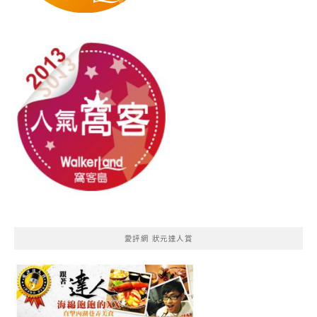
愛評網 狀元達人賞