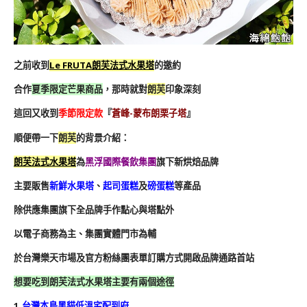
之前收到
Le FRUTA朗芙法式水果塔
的邀約
合作
夏季限定芒果商品
，那時就對
朗芙
印象深刻
這回又收到
季節限定款
『
蒼峰-蒙布朗栗子塔
』
順便帶一下
朗芙
的背景介紹：
朗芙法式水果塔
為
黑浮國際餐飲集團
旗下新烘焙品牌
主要販售
新鮮水果塔
、
起司蛋糕
及
磅蛋糕
等產品
除供應集團旗下全品牌手作點心與塔點外
以電子商務為主、集團實體門市為輔
於台灣樂天市場及官方粉絲團表單訂購方式開啟品牌通路首站
想要吃到朗芙法式水果塔主要有兩個途徑
1.
台灣本島黑貓低溫宅配到府