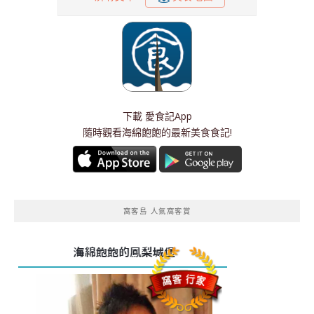
下載
愛食記App
隨時觀看海綿飽飽的最新美食食記!
窩客島 人氣窩客賞