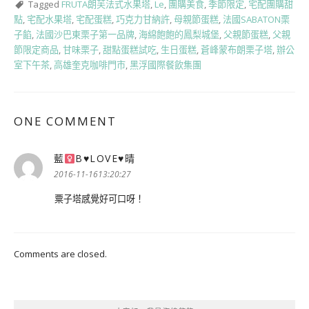
Tagged
FRUTA朗芙法式水果塔
,
Le
,
團購美食
,
季節限定
,
宅配團購甜
點
,
宅配水果塔
,
宅配蛋糕
,
巧克力甘納許
,
母親節蛋糕
,
法國SABATON栗
子餡
,
法國沙巴東栗子第一品牌
,
海綿飽飽的鳳梨城堡
,
父親節蛋糕
,
父親
節限定商品
,
甘味栗子
,
甜點蛋糕試吃
,
生日蛋糕
,
蒼峰蒙布朗栗子塔
,
辦公
室下午茶
,
高雄奎克咖啡門市
,
黑浮國際餐飲集團
ONE COMMENT
藍
Β
♥
LOVE
♥
晴
表
示:
2016-11-1613:20:27
粟子塔感覺好可口呀！
Comments are closed.