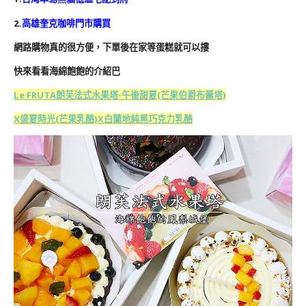
2.
高雄奎克咖啡門市購買
網路購物真的很方便，下單後在家等蛋糕就可以摟
快來看看海綿飽飽的介紹巴
Le FRUTA朗芙法式水果塔-午後甜夏(芒果伯爵布蕾塔)
X盛夏時光(芒果乳酪)X白蘭地純黑巧克力乳酪