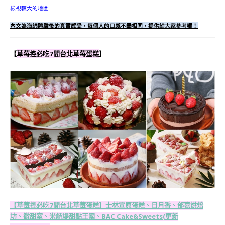
檢視較大的地圖
內文為海綿體驗後的真實感受，每個人的口感不盡相同，提供給大家參考囉！
【
草莓控必吃7間台北草莓蛋糕
】
【草莓控必吃7間台北草莓蛋糕】士林宣原蛋糕、日月香、郃嘉烘焙
坊、微甜室、米詩堤甜點王國、BAC Cake&Sweets(更新