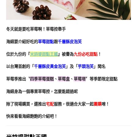
冬天就是要吃草莓啊！草莓控舉手
海綿要介紹好吃的
草莓甜點
跟
千層酥皮泡芙
位於九份的『
米詩堤甜點王國
』被譽為
九份必吃甜點
！
以台灣首創的「
千層酥皮黃金泡芙
」及「
芋頭泡芙
」聞名
草莓季推出〝
四季草莓蛋糕
、
草莓盒
、
草莓塔
〞等季節限定甜點
海綿身為一個專業草莓控
，怎麼能錯過呢
除了現場購買，還推出
宅配
服務，很適合大家一起
團購
唷！
快來看看海綿飽飽的介紹吧！
米詩堤甜點王國