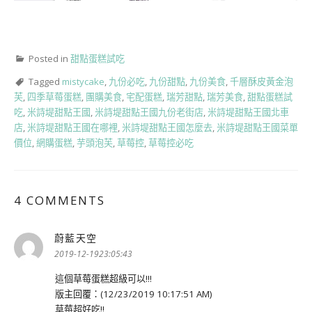
Posted in
甜點蛋糕試吃
Tagged
mistycake
,
九份必吃
,
九份甜點
,
九份美食
,
千層酥皮黃金泡
芙
,
四季草莓蛋糕
,
團購美食
,
宅配蛋糕
,
瑞芳甜點
,
瑞芳美食
,
甜點蛋糕試
吃
,
米詩堤甜點王國
,
米詩堤甜點王國九份老街店
,
米詩堤甜點王國北車
店
,
米詩堤甜點王國在哪裡
,
米詩堤甜點王國怎麼去
,
米詩堤甜點王國菜單
價位
,
網購蛋糕
,
芋頭泡芙
,
草莓控
,
草莓控必吃
4 COMMENTS
蔚藍天空
表
示:
2019-12-1923:05:43
這個草莓蛋糕超級可以!!!
版主回覆：(12/23/2019 10:17:51 AM)
草莓超好吃!!