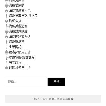
海綿愛美食
海綿愛運動
海綿推薦懶人包
海綿牙套日記-隱視美
海綿穿搭
海綿美髮造型
海綿試乘體驗
海綿開箱文系列
海綿雜誌賞
生活隨記
痞客邦網頁設計
聯成電腦-設計課程
英文課程
韓國旅遊自由行
搜
尋
關
鍵
2024-2026 食尚玩家駐站部落客
字: