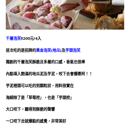
千層泡芙
$200元/4入
這次吃的是招牌的
黃金泡芙(地瓜)
及
芋頭泡芙
獨創的千層泡芙酥脆且多層的口感，香氣也很棒
內餡填入飽滿的地瓜泥及芋泥，咬下去會爆漿阿！！
芋泥裡頭可以吃的到顆粒狀，用料很實在
海綿除了是「草莓控」，也是「芋頭控」
大口咬下，聽得到酥脆的聲響
一口咬下去就爆餡的感覺，非常美好