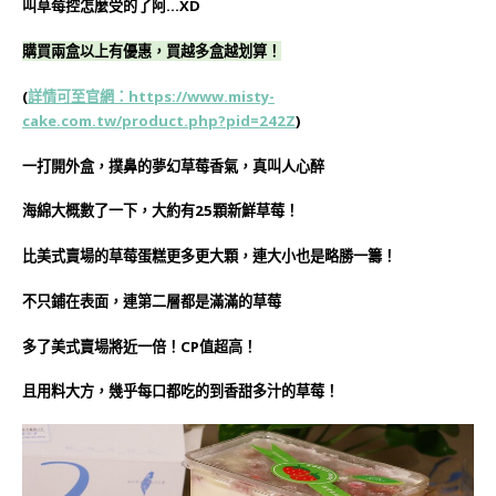
叫草莓控怎麼受的了阿…XD
購買兩盒以上有優惠，買越多盒越划算！
(
詳情可至官網：https://www.misty-
cake.com.tw/product.php?pid=242Z
)
一打開外盒，撲鼻的夢幻草莓香氣，真叫人心醉
海綿大概數了一下，大約有25顆新鮮草莓！
比美式賣場的草莓蛋糕更多更大顆，連大小也是略勝一籌！
不只鋪在表面，連第二層都是滿滿的草莓
多了美式賣場將近一倍！CP值超高！
且用料大方，幾乎每口都吃的到香甜多汁的草莓！