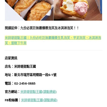
閱讀延伸：九份必買巨無霸爆漿泡芙及冰淇淋泡芙！！
米詩堤甜點王國｜九份必吃巨無霸爆漿生乳泡芙、芋泥泡芙、冰淇淋泡
芙、蛋糕下午茶
店家資訊
店名：米詩堤甜點王國
地址：新北市瑞芳區明燈路一段6-1號
電話：02-2456-0885
官方網站：
米詩堤甜點王國(請點連結
)
FB粉絲團：
米詩堤甜點王國
(請點連結
)