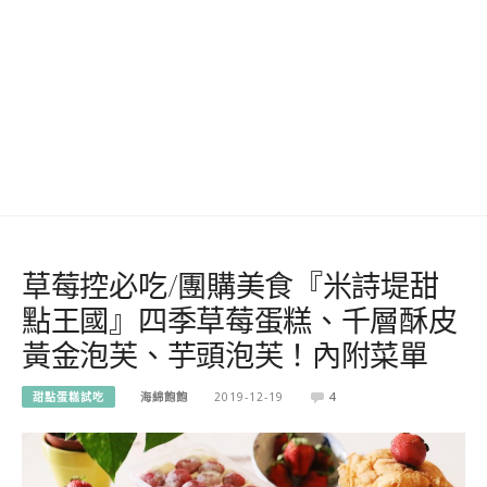
草莓控必吃/團購美食『米詩堤甜
點王國』四季草莓蛋糕、千層酥皮
黃金泡芙、芋頭泡芙！內附菜單
甜點蛋糕試吃
海綿飽飽
2019-12-19
4