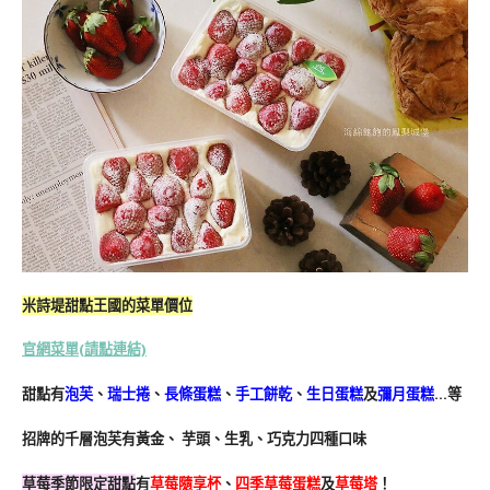
米詩堤甜點王國的菜單價位
官網菜單(
請點連結)
甜點有
泡芙
、
瑞士捲
、
長條蛋糕
、
手工餅乾
、
生日蛋糕
及
彌月蛋糕
…等
招牌的千層泡芙有黃金、 芋頭、生乳、巧克力四種口味
草莓季節限定甜點
有
草莓隨享杯
、
四季草莓蛋糕
及
草莓塔
！