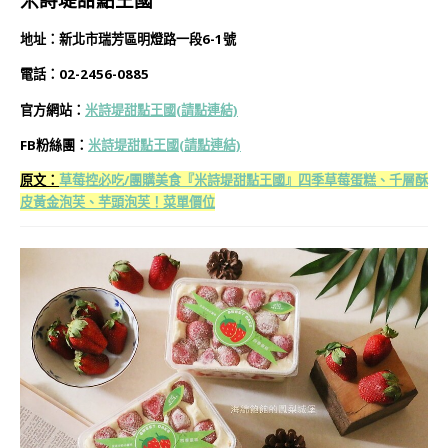
地址：新北市瑞芳區明燈路一段6-1號
電話：02-2456-0885
官方網站：
米詩堤甜點王國(請點連結)
FB粉絲團：
米詩堤甜點王國
(請點連結)
原文：
草莓控必吃/團購美食『米詩堤甜點王國』四季草莓蛋糕、千層酥
皮黃金泡芙、芋頭泡芙！菜單價位