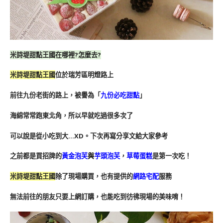
米詩堤甜點王國在哪裡?怎麼去?
米詩堤甜點王國
位於瑞芳區明燈路上
前往九份老街的路上，被譽為「
九份必吃甜點
」
海綿常常跑東北角，所以早就吃過很多次了
可以說是從小吃到大…XD。
下次再寫分享文給大家參考
之前都是買招牌的
黃金泡芙
與
芋頭泡芙
，
草莓蛋糕
是第一次吃！
米詩堤甜點王國
除了現場購買，也有提供的
網路宅配
服務
無法前往的朋友只要上網訂購，也能吃到彷彿現場的美味唷！