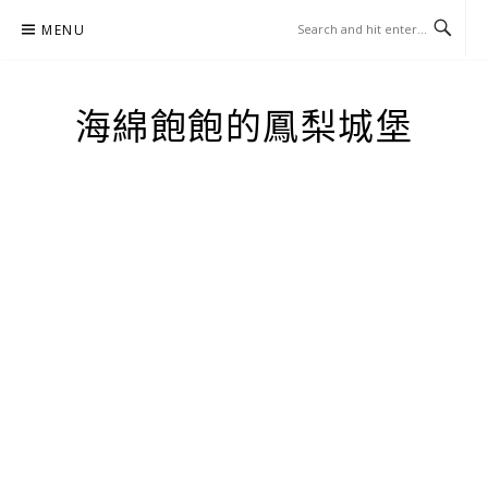
Skip
MENU
to
content
海綿飽飽的鳳梨城堡