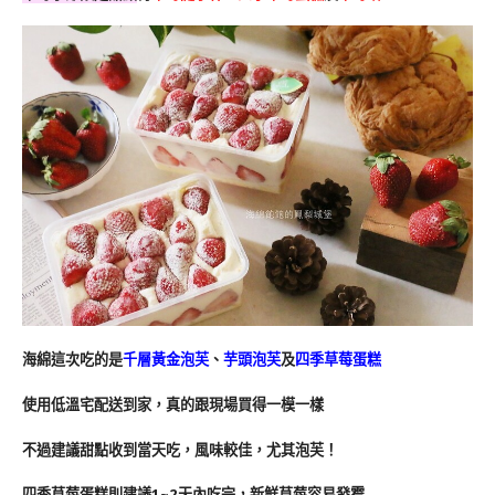
海綿這次吃的是
千層黃金泡芙
、
芋頭泡芙
及
四季草莓蛋糕
使用低溫宅配送到家，真的跟現場買得一模一樣
不過建議甜點收到當天吃，風味較佳，尤其泡芙！
四季草莓蛋糕則建議1~2天內吃完，新鮮草莓容易發霉