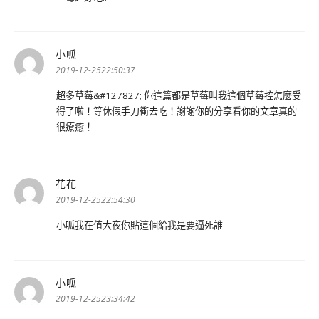
小呱
表
示:
2019-12-2522:50:37
超多草莓&#127827; 你這篇都是草莓叫我這個草莓控怎麼受
得了啦！等休假手刀衝去吃！謝謝你的分享看你的文章真的
很療癒！
花花
表
示:
2019-12-2522:54:30
小呱我在值大夜你貼這個給我是要逼死誰= =
小呱
表
示:
2019-12-2523:34:42