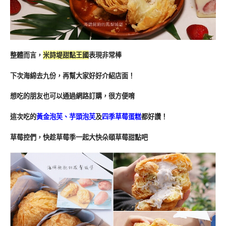
整體而言，
米詩堤甜點王國
表現非常棒
下次海綿去九份，再幫大家好好介紹店面！
想吃的朋友也可以通過網路訂購，很方便唷
這次吃的
黃金泡芙、芋頭泡芙
及
四季草莓蛋糕
都好讚！
草莓控們
，快趁草莓季一起大快朵頤草莓甜點吧