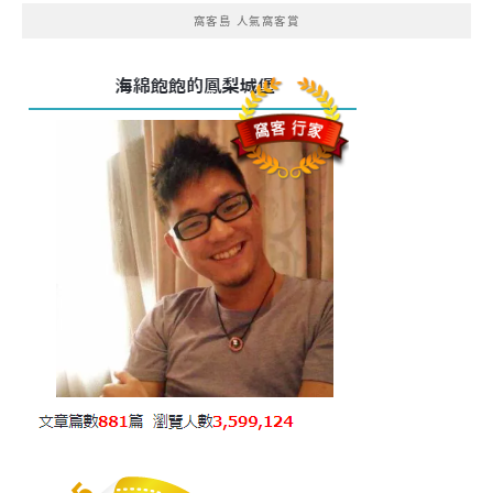
窩客島 人氣窩客賞