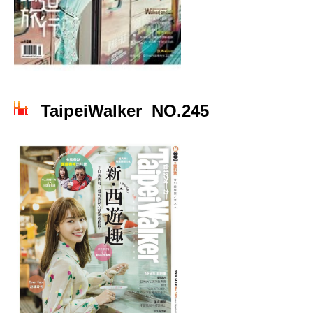
TaipeiWalker NO.245