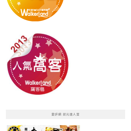
愛評網 狀元達人賞