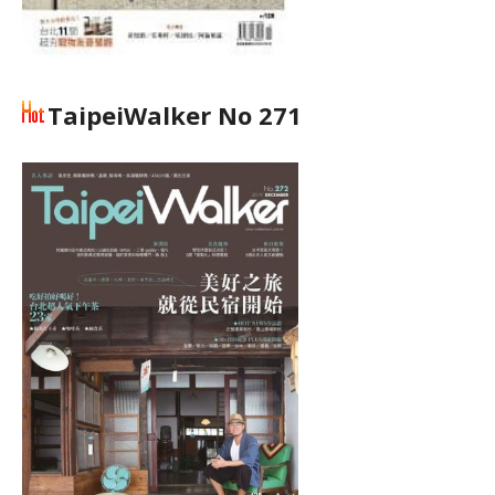
TaipeiWalker No 271