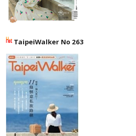
TaipeiWalker No 263