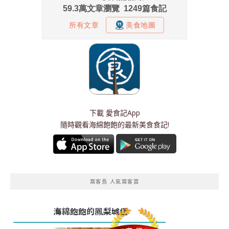
下載
愛食記App
隨時觀看海綿飽飽的最新美食食記!
窩客島 人氣窩客賞