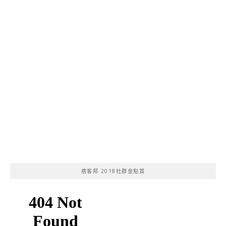
痞客邦 2018社群金點賞