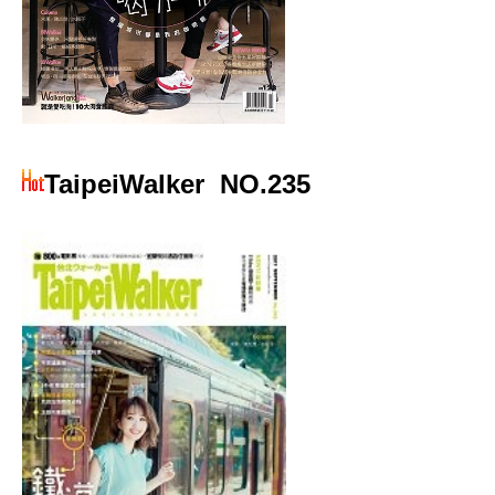
TaipeiWalker
NO.235