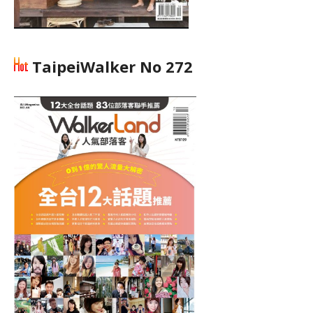
TaipeiWalker No 272