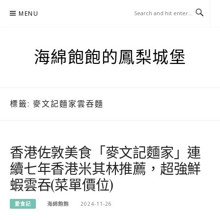
Skip
MENU
to
content
海綿飽飽的鳳梨城堡
標籤:
麥文記麵家雲吞麵
香港佐敦美食「麥文記麵家」連
續七年香港米其林推薦，超強鮮
蝦雲吞(菜單價位)
愛食記
海綿飽飽
2024-11-26