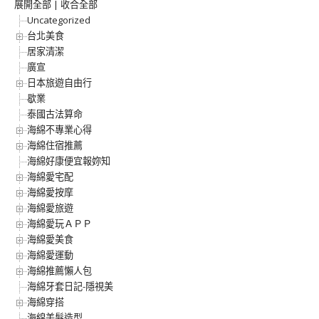
展開全部
|
收合全部
Uncategorized
台北美食
居家清潔
廣宣
日本旅遊自由行
歇業
泰國古法算命
海綿不專業心得
海綿住宿推薦
海綿好康便宜報妳知
海綿愛宅配
海綿愛按摩
海綿愛旅遊
海綿愛玩ＡＰＰ
海綿愛美食
海綿愛運動
海綿推薦懶人包
海綿牙套日記-隱視美
海綿穿搭
海綿美髮造型