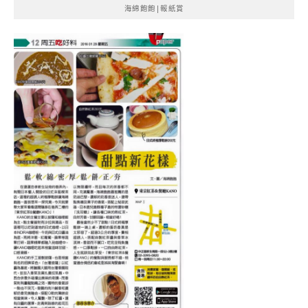
海綿飽飽|報紙賞