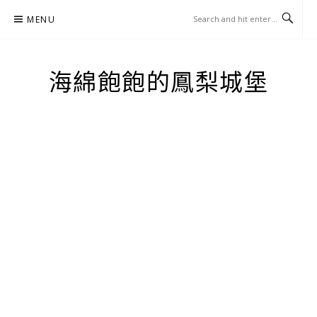
Skip
MENU
to
content
海綿飽飽的鳳梨城堡