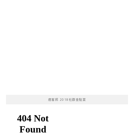
痞客邦 2018社群金點賞