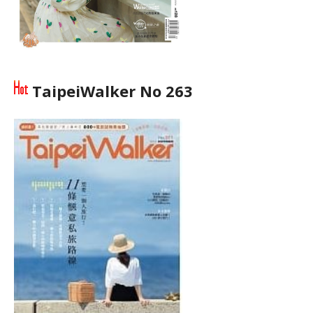
TaipeiWalker No 263