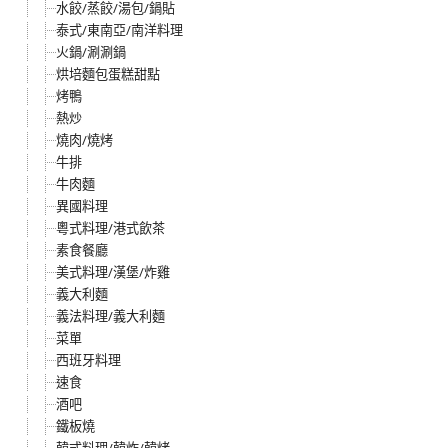
水餃/蒸餃/湯包/鍋貼
泰式/東南亞/南洋料理
火鍋/涮涮鍋
烘培麵包蛋糕甜點
烤鴨
熱炒
燒肉/燒烤
牛排
牛肉麵
異國料理
粵式料理/港式飲茶
素食餐廳
美式料理/漢堡/炸雞
義大利麵
義法料理/義大利麵
菜單
西班牙料理
速食
酒吧
鐵板燒
韓式料理/韓炸/韓烤