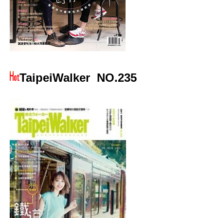
TaipeiWalker
NO.235