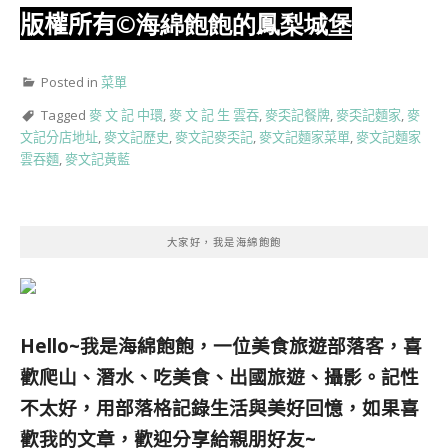
版權所有
©海綿飽飽的鳳梨城堡
Posted in
菜單
Tagged
麥 文 記 中環
,
麥 文 記 生 雲吞
,
麥奀記餐牌
,
麥奀記麵家
,
麥
文記分店地址
,
麥文記歷史
,
麥文記麥奀記
,
麥文記麵家菜單
,
麥文記麵家
雲吞麵
,
麥文記黃藍
大家好，我是海綿飽飽
Hello~我是海綿飽飽，一位美食旅遊部落客，
喜
歡爬山、潛水、吃美食、出國旅遊、攝影。
記性
不太好，用部落格記錄生活與美好回憶，
如果喜
歡我的文章，歡迎分享給親朋好友
~