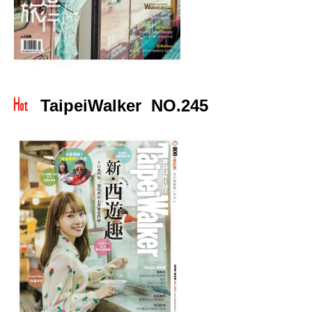
TaipeiWalker NO.245