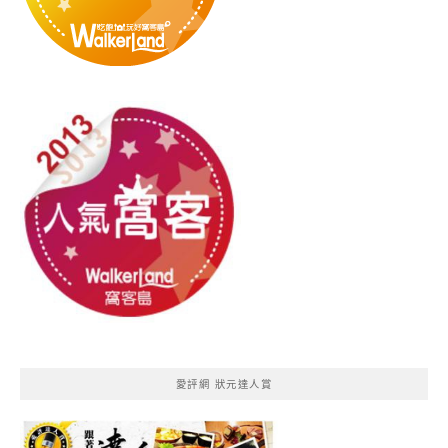
愛評網 狀元達人賞