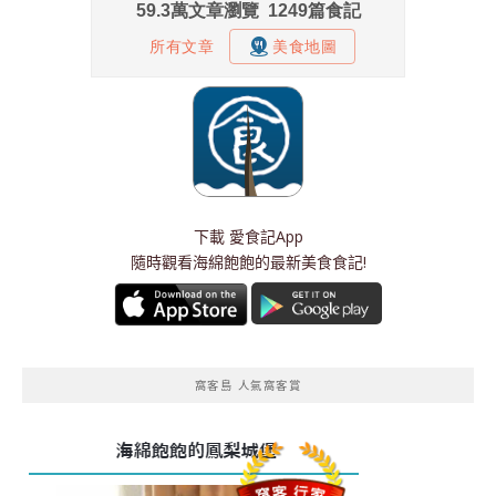
下載
愛食記App
隨時觀看海綿飽飽的最新美食食記!
窩客島 人氣窩客賞