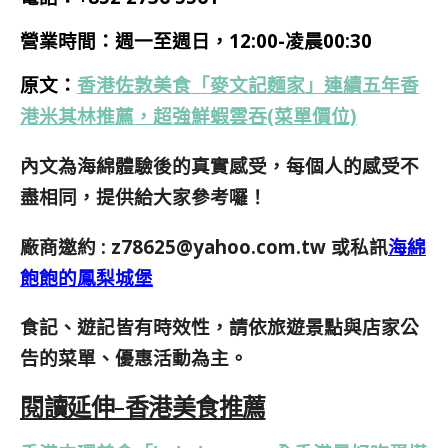
營業時間：
週一
至週日
，12:00-凌晨00:30
原文：
香港佐敦美食「麥文記麵家」連續五年香
港米其林推薦，超強鮮蝦雲吞(菜單價位)
內文為海綿體驗後的真實感受，每個人的感受不
盡相同，提供給大家參考囉！
廠商邀約 :
z78625@yahoo.com.tw
或私訊
海綿
飽飽的鳳梨城堡
食記、遊記皆有時效性，請依旅遊景點與店家公
告的菜單、優惠活動為主。
閱讀延伸-香港美食推薦