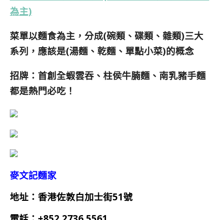
為主)
菜單以麵食為主，分成(碗類、碟類、雜類)三大
系列，應該是(湯麵、乾麵、單點小菜)的概念
招牌：首創全蝦雲吞、柱侯牛腩麵、南乳豬手麵
都是熱門必吃！
麥文記麵家
地址：香港佐敦白加士街51號
電話：
+852 273
6
5561