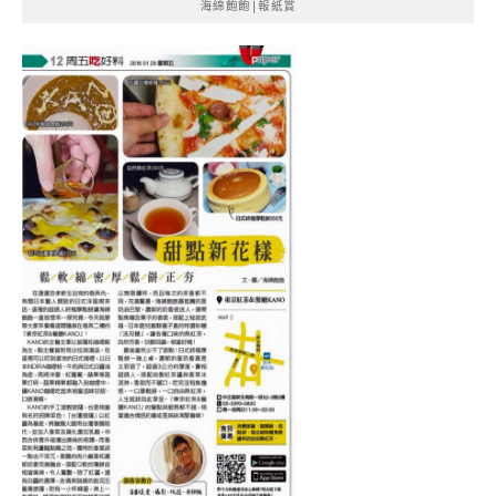
海綿飽飽|報紙賞