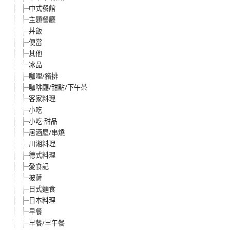
中式餐館
主題餐廳
丼飯
便當
其他
冰品
咖哩/豬排
咖啡廳/甜點/下午茶
客家料理
小吃
小吃-甜品
居酒屋/串燒
川湘料理
德式料理
愛食記
披薩
日式麵食
日本料理
早餐
早餐/早午餐