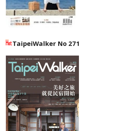
TaipeiWalker No 271