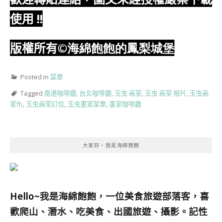
使用
!!
版權所有
©海綿飽飽的鳳梨城堡
Posted in
菜單
Tagged
南港咖啡廳
,
台北咖啡廳
,
玉虫 画室
,
玉虫 画室 相片
,
玉虫画
室fb
,
玉虫画室訂位
,
玉虫畫室菜單
,
畫室咖啡廳
大家好，我是海綿飽飽
Hello~我是海綿飽飽，一位美食旅遊部落客，
喜
歡爬山、潛水、吃美食、出國旅遊、攝影。
記性