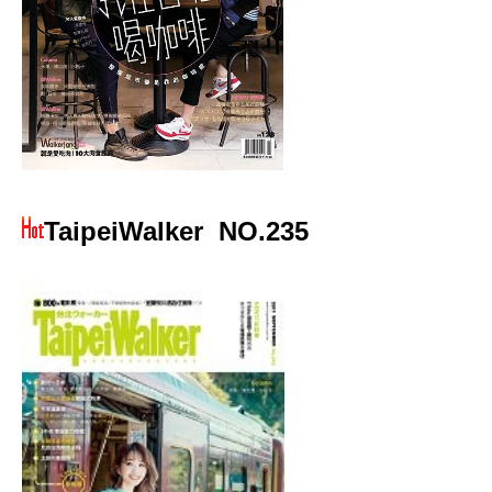
TaipeiWalker
NO.235