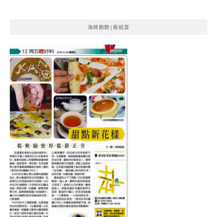
海綿飽飽|報紙賞