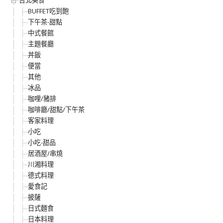
台北美食
BUFFET吃到飽
下午茶-甜點
中式餐館
主題餐廳
丼飯
便當
其他
冰品
咖哩/豬排
咖啡廳/甜點/下午茶
客家料理
小吃
小吃-甜品
居酒屋/串燒
川湘料理
德式料理
愛食記
披薩
日式麵食
日本料理