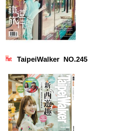
TaipeiWalker NO.245