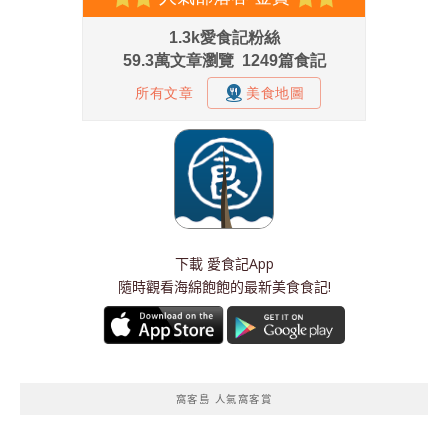
下載
愛食記App
隨時觀看海綿飽飽的最新美食食記!
窩客島 人氣窩客賞