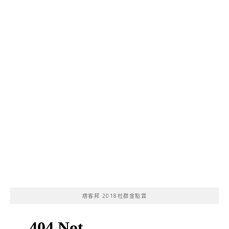
痞客邦 2018社群金點賞