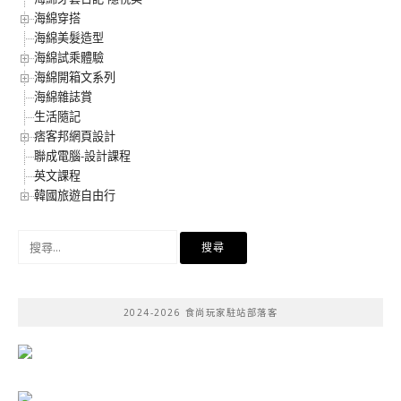
海綿穿搭
海綿美髮造型
海綿試乘體驗
海綿開箱文系列
海綿雜誌賞
生活隨記
痞客邦網頁設計
聯成電腦-設計課程
英文課程
韓國旅遊自由行
搜
尋
關
鍵
2024-2026 食尚玩家駐站部落客
字: