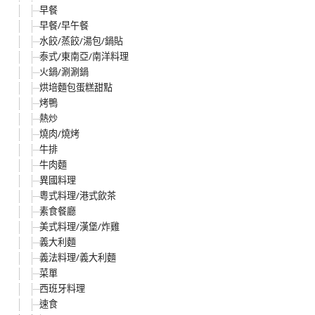
早餐
早餐/早午餐
水餃/蒸餃/湯包/鍋貼
泰式/東南亞/南洋料理
火鍋/涮涮鍋
烘培麵包蛋糕甜點
烤鴨
熱炒
燒肉/燒烤
牛排
牛肉麵
異國料理
粵式料理/港式飲茶
素食餐廳
美式料理/漢堡/炸雞
義大利麵
義法料理/義大利麵
菜單
西班牙料理
速食