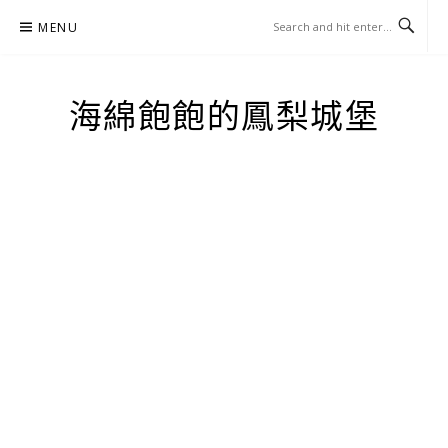
Skip
MENU
to
content
海綿飽飽的鳳梨城堡