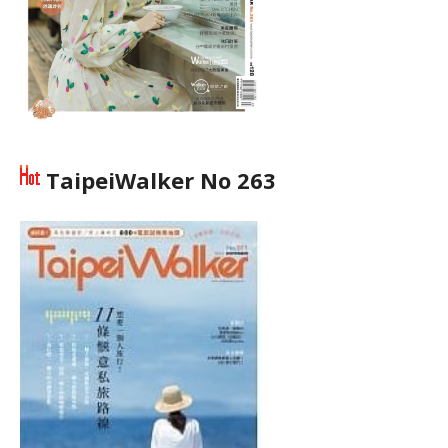
TaipeiWalker No 263