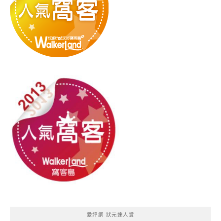
愛評網 狀元達人賞