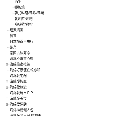
酒吧
鐵板燒
韓式料理/韓炸/韓烤
餐酒館/酒吧
鹽酥雞/雞排
居家清潔
廣宣
日本旅遊自由行
歇業
泰國古法算命
海綿不專業心得
海綿住宿推薦
海綿好康便宜報妳知
海綿愛宅配
海綿愛按摩
海綿愛旅遊
海綿愛玩ＡＰＰ
海綿愛美食
海綿愛運動
海綿推薦懶人包
海綿牙套日記-隱視美