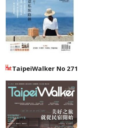
TaipeiWalker No 271