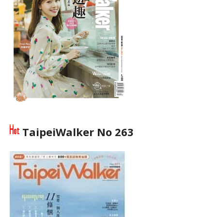
TaipeiWalker No 263