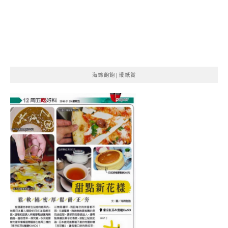
海綿飽飽|報紙賞