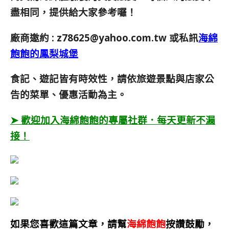
盡相同，提供給大家參考囉！
廠商邀約 :
z78625@yahoo.com.tw
或私訊
海綿
飽飽的鳳梨城堡
食記、遊記皆有時效性，請依旅遊景點與店家公
告的菜單、優惠活動為主。
➤ 歡迎加入海綿飽飽的專屬社群．每天更新不漏
接！
如果您喜歡這篇文章，請幫
海綿飽飽
按讚鼓勵，