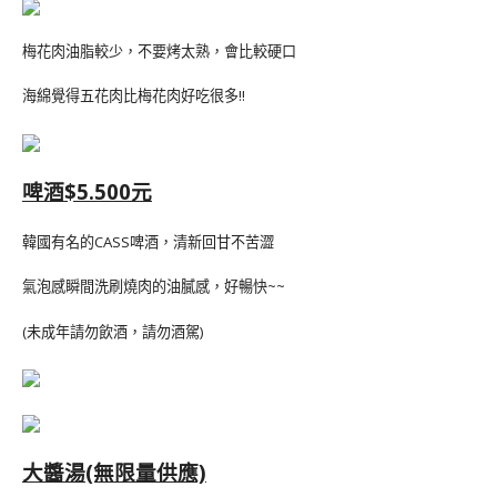
梅花肉油脂較少，不要烤太熟，會比較硬口
海綿覺得五花肉比梅花肉好吃很多!!
啤酒$5.500元
韓國有名的CASS啤酒，清新回甘不苦澀
氣泡感瞬間洗刷燒肉的油膩感，好暢快~~
(未成年請勿飲酒，請勿酒駕)
大醬湯(無限量供應)