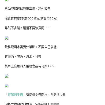
自助吧都可以無限享用，請勿浪費
浪費食材會酌收3000韓元(約台幣70元)
雖然不多錢，還是不要浪費阿~~~
飲料跟酒水需另外單點，不要自己拿喔！
有燒酒、啤酒、汽水、可樂
菜單上寫著四人用餐會招待可樂1.25L
「
荒謬的生肉
」有提供免費開水，台灣很少見
因為要你點飲料或酒…來賺錢啊！哈哈哈