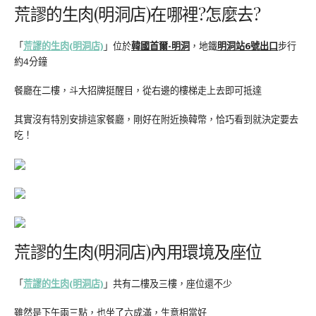
荒謬的生肉(明洞店)在哪裡?怎麼去?
「
荒謬的生肉(明洞店)
」位於
韓國首爾-明洞
，地鐵
明洞站6號出口
步行
約4分鐘
餐廳在二樓，斗大招牌挺醒目，從右邊的樓梯走上去即可抵達
其實沒有特別安排這家餐廳，剛好在附近換韓幣，恰巧看到就決定要去
吃！
荒謬的生肉(明洞店)內用環境及座位
「
荒謬的生肉(明洞店)
」共有二樓及三樓，座位還不少
雖然是下午兩三點，也坐了六成滿，生意相當好