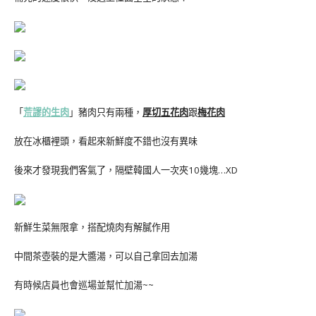
「
荒謬的生肉
」豬肉只有兩種，
厚切五花肉
跟
梅花肉
放在冰櫃裡頭，看起來新鮮度不錯也沒有異味
後來才發現我們客氣了，隔壁韓國人一次夾10幾塊…XD
新鮮生菜無限拿，搭配燒肉有解膩作用
中間茶壺裝的是大醬湯，可以自己拿回去加湯
有時候店員也會巡場並幫忙加湯~~