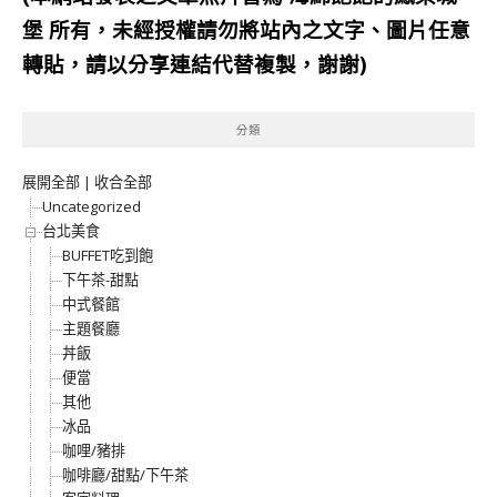
堡
所有，未經授權請勿將站內之文字、圖片任意
轉貼，請以分享連結代替複製，謝謝)
分類
展開全部
|
收合全部
Uncategorized
台北美食
BUFFET吃到飽
下午茶-甜點
中式餐館
主題餐廳
丼飯
便當
其他
冰品
咖哩/豬排
咖啡廳/甜點/下午茶