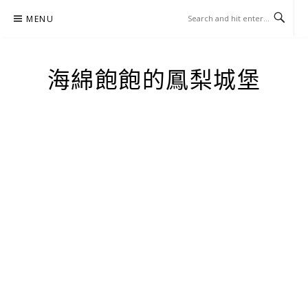
Skip
MENU
to
content
海綿飽飽的鳳梨城堡