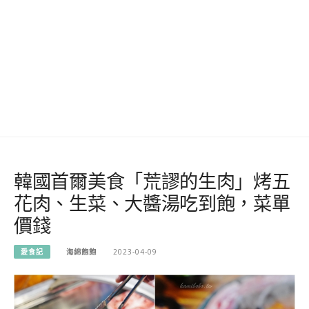
韓國首爾美食「荒謬的生肉」烤五
花肉、生菜、大醬湯吃到飽，菜單
價錢
愛食記
海綿飽飽
2023-04-09