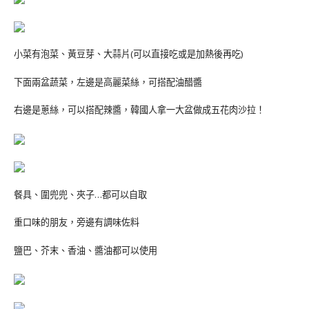
小菜有泡菜、黃豆芽、大蒜片(可以直接吃或是加熱後再吃)
下面兩盆蔬菜，左邊是高麗菜絲，可搭配油醋醬
右邊是蔥絲，可以搭配辣醬，韓國人拿一大盆做成五花肉沙拉！
餐具、圍兜兜、夾子…都可以自取
重口味的朋友，旁邊有調味佐料
鹽巴、芥末、香油、醬油都可以使用