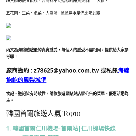
超荒謬的便宜價錢，台灣找不到這樣的品質與價位，大推~
五花肉、生菜、泡菜、大醬湯…通通無限量供應吃到飽
內文為海綿體驗後的真實感受，每個人的感受不盡相同，提供給大家參
考囉！
廠商邀約 :
z78625@yahoo.com.tw
或私訊
海綿
飽飽的鳳梨城堡
食記、遊記皆有時效性，請依旅遊景點與店家公告的菜單、優惠活動為
主。
韓國首爾旅遊人氣 Top10
1. 韓國首爾仁川機場-首爾站|仁川機場快線