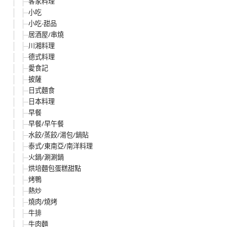
客家料理
小吃
小吃-甜品
居酒屋/串燒
川湘料理
德式料理
愛食記
披薩
日式麵食
日本料理
早餐
早餐/早午餐
水餃/蒸餃/湯包/鍋貼
泰式/東南亞/南洋料理
火鍋/涮涮鍋
烘培麵包蛋糕甜點
烤鴨
熱炒
燒肉/燒烤
牛排
牛肉麵