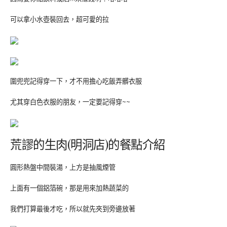
可以拿小水壺裝回去，超可愛的拉
圍兜兜記得穿一下，才不用擔心吃飯弄髒衣服
尤其穿白色衣服的朋友，一定要記得穿~~
荒謬的生肉(明洞店)的餐點介紹
圓形熱盤中間裝湯，上方是抽風煙管
上面有一個鋁箔碗，那是用來加熱蔬菜的
我們打算最後才吃，所以就先夾到旁邊放著