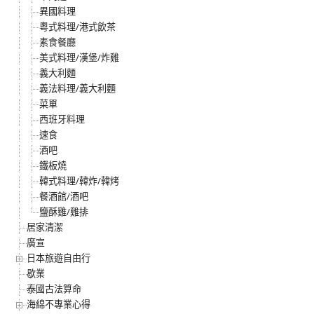
異國料理
粵式料理/港式飲茶
素食餐廳
美式料理/漢堡/炸雞
義大利麵
義法料理/義大利麵
菜單
西班牙料理
速食
酒吧
鐵板燒
韓式料理/韓炸/韓烤
餐酒館/酒吧
鹽酥雞/雞排
居家清潔
廣宣
日本旅遊自由行
歇業
泰國古法算命
海綿不專業心得