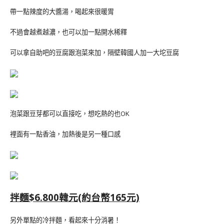
帶一點辣度的大醬湯，喝起來很暖胃
不過會越煮越濃，也可以加一點開水稀釋
可以拿自助吧的豆腐跟泡菜來加，隔壁韓國人加一大坨豆腐
泡菜跟豆芽都可以直接吃，想吃熱的也OK
裡面有一點香油，加熱後是另一種口感
拌麵$6.800韓元(約台幣165元)
另外單點的冷拌麵，看起來十分消暑！