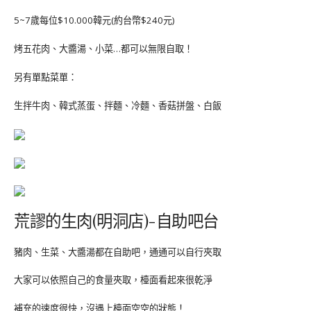
5~7歲每位$10.000韓元(約台幣$240元)
烤五花肉、大醬湯、小菜…都可以無限自取！
另有單點菜單：
生拌牛肉、韓式蒸蛋、拌麵、冷麵、香菇拼盤、白飯
荒謬的生肉(明洞店)-自助吧台
豬肉、生菜、大醬湯都在自助吧，通通可以自行夾取
大家可以依照自己的食量夾取，檯面看起來很乾淨
補充的速度很快，沒遇上檯面空空的狀態！