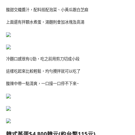
酸甜交織醬汁，配料搭配泡菜、小黃瓜跟白芝麻
上面還有拌顆水煮蛋，湯麵則會加冰塊及高湯
冷麵口感很有Q勁，吃之前用剪刀切成小段
這樣吃起來比較輕鬆，均勻攪拌就可以吃了
酸辣中帶一點清爽，一口接一口停不下來~
韓式蒸蛋$4.800韓元(約台幣115元)