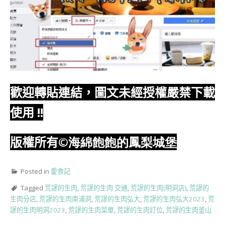
歡迎轉貼連結，圖文未經授權嚴禁下載
使用
!!
版權所有
©海綿飽飽的鳳梨城堡
Posted in
愛食記
Tagged
荒謬的生肉
,
荒謬的生肉 交通
,
荒謬的生肉(明洞店)
,
荒謬的
生肉分店
,
荒謬的生肉南浦洞
,
荒謬的生肉弘大
,
荒謬的生肉弘大2023
,
荒
謬的生肉明洞2023
,
荒謬的生肉菜單
,
荒謬的生肉訂位
,
荒謬的生肉釜山