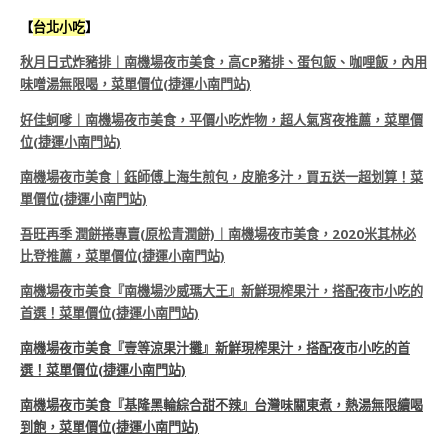
【
台北小吃
】
秋月日式炸豬排｜南機場夜市美食，高CP豬排、蛋包飯、咖哩飯，內用
味噌湯無限喝，菜單價位(捷運小南門站)
好佳蚵嗲｜南機場夜市美食，平價小吃炸物，超人氣宵夜推薦，菜單價
位(捷運小南門站)
南機場夜市美食｜鈺師傅上海生煎包，皮脆多汁，買五送一超划算！菜
單價位(捷運小南門站)
吾旺再季 潤餅捲專賣(原松青潤餅)｜南機場夜市美食，2020米其林必
比登推薦，菜單價位(捷運小南門站)
南機場夜市美食『南機場沙威瑪大王』新鮮現榨果汁，搭配夜市小吃的
首選！菜單價位(捷運小南門站)
南機場夜市美食『壹等涼果汁攤』新鮮現榨果汁，搭配夜市小吃的首
選！菜單價位(捷運小南門站)
南機場夜市美食『基隆黑輪綜合甜不辣』台灣味關東煮，熱湯無限續喝
到飽，菜單價位(捷運小南門站)