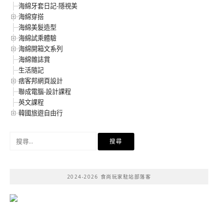
海綿牙套日記-隱視美
海綿穿搭
海綿美髮造型
海綿試乘體驗
海綿開箱文系列
海綿雜誌賞
生活隨記
痞客邦網頁設計
聯成電腦-設計課程
英文課程
韓國旅遊自由行
搜
尋
關
鍵
2024-2026 食尚玩家駐站部落客
字: