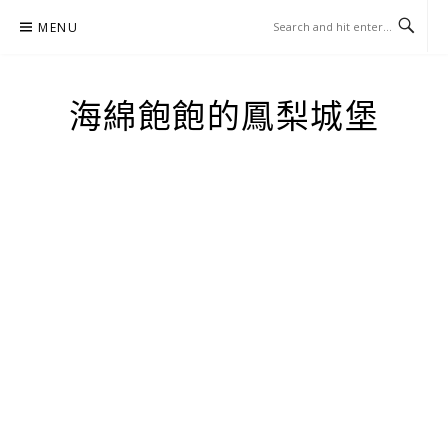
Skip
MENU
to
content
海綿飽飽的鳳梨城堡