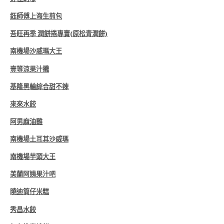
鈺師傅上海生煎包
吾旺再季 潤餅捲專賣(原松青潤餅)
南機場沙威瑪大王
壹等涼果汁攤
基隆黑輪綜合甜不辣
來來水餃
阿男麻油雞
南機場土耳其沙威瑪
南機場芋頭大王
美蘭阿姨果汁吧
曉迪筒仔米糕
秀昌水餃