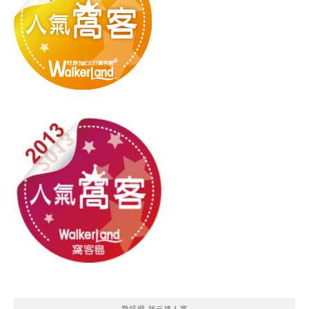
愛評網 狀元達人賞