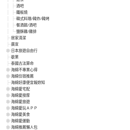
酒吧
鐵板燒
韓式料理/韓炸/韓烤
餐酒館/酒吧
鹽酥雞/雞排
居家清潔
廣宣
日本旅遊自由行
歇業
泰國古法算命
海綿不專業心得
海綿住宿推薦
海綿好康便宜報妳知
海綿愛宅配
海綿愛按摩
海綿愛旅遊
海綿愛玩ＡＰＰ
海綿愛美食
海綿愛運動
海綿推薦懶人包