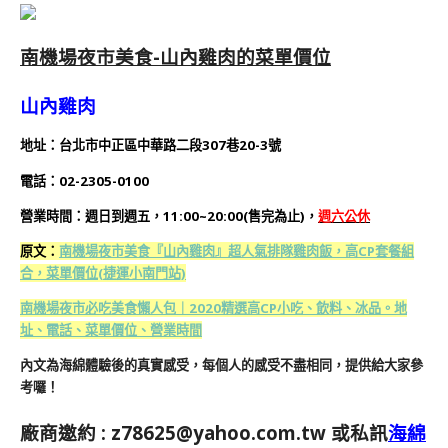
南機場夜市美食-山內雞肉的菜單價位
山內雞肉
地址：台北市中正區中華路二段307巷20-3號
電話：02-2305-0100
營業時間：週日到週五，11:00~20:00(售完為止)
，
週六公休
原文：
南機場夜市美食『山內雞肉』超人氣排隊雞肉飯，高CP套餐組
合，菜單價位(捷運小南門站)
南機場夜市必吃美食懶人包｜2020精選高CP小吃、飲料、冰品。地
址、電話、菜單價位、營業時間
內文為海綿體驗後的真實感受，每個人的感受不盡相同，提供給大家參
考囉！
廠商邀約 :
z78625@yahoo.com.tw
或私訊
海綿