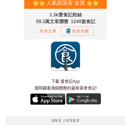
下載
愛食記App
隨時觀看海綿飽飽的最新美食食記!
窩客島 人氣窩客賞