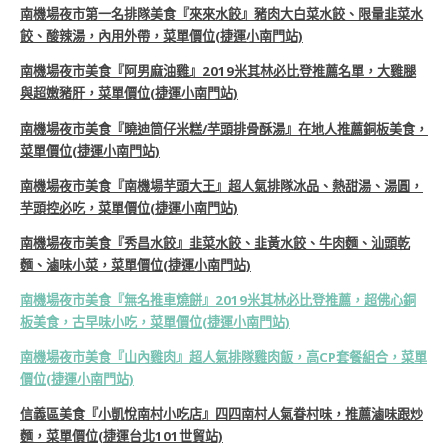
南機場夜市第一名排隊美食『來來水餃』豬肉大白菜水餃、限量韭菜水
餃、酸辣湯，內用外帶，菜單價位(捷運小南門站)
南機場夜市美食『阿男麻油雞』2019米其林必比登推薦名單，大雞腿
與超嫩豬肝，菜單價位(捷運小南門站)
南機場夜市美食『曉迪筒仔米糕/芋頭排骨酥湯』在地人推薦銅板美食，
菜單價位(捷運小南門站)
南機場夜市美食『南機場芋頭大王』超人氣排隊冰品、熱甜湯、湯圓，
芋頭控必吃，菜單價位(捷運小南門站)
南機場夜市美食『秀昌水餃』韭菜水餃、韭黃水餃、牛肉麵、汕頭乾
麵、滷味小菜，菜單價位(捷運小南門站)
南機場夜市美食『無名推車燒餅』2019米其林必比登推薦，超佛心銅
板美食，古早味小吃，菜單價位(捷運小南門站)
南機場夜市美食『山內雞肉』超人氣排隊雞肉飯，高CP套餐組合，菜單
價位(捷運小南門站)
信義區美食『小凱悅南村小吃店』四四南村人氣眷村味，推薦滷味跟炒
麵，菜單價位(捷運台北101世貿站)