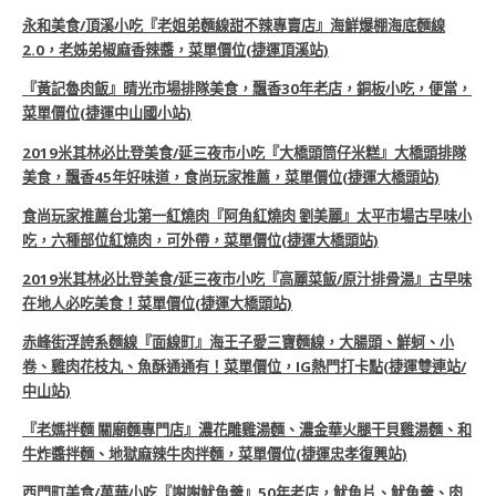
永和美食/頂溪小吃『老姐弟麵線甜不辣專賣店』海鮮爆棚海底麵線
2.0，老姊弟椒麻香辣醬，菜單價位(捷運頂溪站)
『黃記魯肉飯』晴光市場排隊美食，飄香30年老店，銅板小吃，便當，
菜單價位(捷運中山國小站)
2019米其林必比登美食/延三夜市小吃『大橋頭筒仔米糕』大橋頭排隊
美食，飄香45年好味道，食尚玩家推薦，菜單價位(捷運大橋頭站)
食尚玩家推薦台北第一紅燒肉『阿角紅燒肉 劉美麗』太平市場古早味小
吃，六種部位紅燒肉，可外帶，菜單價位(捷運大橋頭站)
2019米其林必比登美食/延三夜市小吃『高麗菜飯/原汁排骨湯』古早味
在地人必吃美食！菜單價位(捷運大橋頭站)
赤峰街浮誇系麵線『面線町』海王子愛三寶麵線，大腸頭、鮮蚵、小
卷、雞肉花枝丸、魚酥通通有！菜單價位，IG熱門打卡點(捷運雙連站/
中山站)
『老媽拌麵 關廟麵專門店』濃花雕雞湯麵、濃金華火腿干貝雞湯麵、和
牛炸醬拌麵、地獄麻辣牛肉拌麵，菜單價位(捷運忠孝復興站)
西門町美食/萬華小吃『謝謝魷魚羹』50年老店，魷魚片、魷魚羹、肉