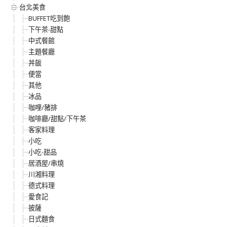
台北美食
BUFFET吃到飽
下午茶-甜點
中式餐館
主題餐廳
丼飯
便當
其他
冰品
咖哩/豬排
咖啡廳/甜點/下午茶
客家料理
小吃
小吃-甜品
居酒屋/串燒
川湘料理
德式料理
愛食記
披薩
日式麵食