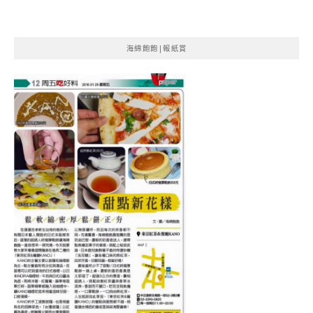
海綿飽飽|報紙賞