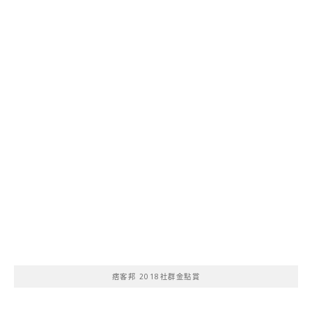
痞客邦 2018社群金點賞