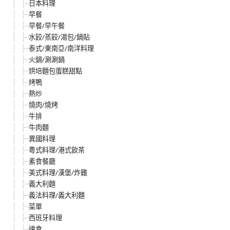
日本料理
早餐
早餐/早午餐
水餃/蒸餃/湯包/鍋貼
泰式/東南亞/南洋料理
火鍋/涮涮鍋
烘培麵包蛋糕甜點
烤鴨
熱炒
燒肉/燒烤
牛排
牛肉麵
異國料理
粵式料理/港式飲茶
素食餐廳
美式料理/漢堡/炸雞
義大利麵
義法料理/義大利麵
菜單
西班牙料理
速食