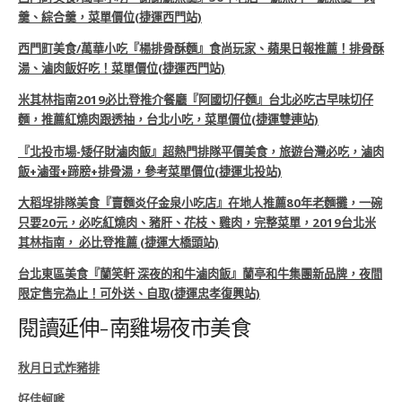
羹、綜合羹，菜單價位(捷運西門站)
西門町美食/萬華小吃『楊排骨酥麵』食尚玩家、蘋果日報推薦！排骨酥
湯、滷肉飯好吃！菜單價位(捷運西門站)
米其林指南2019必比登推介餐廳『阿國切仔麵』台北必吃古早味切仔
麵，推薦紅燒肉跟透抽，台北小吃，菜單價位(捷運雙連站)
『北投市場-矮仔財滷肉飯』超熱門排隊平價美食，旅遊台灣必吃，滷肉
飯+滷蛋+蹄膀+排骨湯，參考菜單價位(捷運北投站)
大稻埕排隊美食『賣麵炎仔金泉小吃店』在地人推薦80年老麵攤，一碗
只要20元，必吃紅燒肉、豬肝、花枝、雞肉，完整菜單，2019台北米
其林指南， 必比登推薦 (捷運大橋頭站)
台北東區美食『蘭笑軒 深夜的和牛滷肉飯』蘭亭和牛集團新品牌，夜間
限定售完為止！可外送、自取(捷運忠孝復興站)
閱讀延伸-南雞場夜市美食
秋月日式炸豬排
好佳蚵嗲