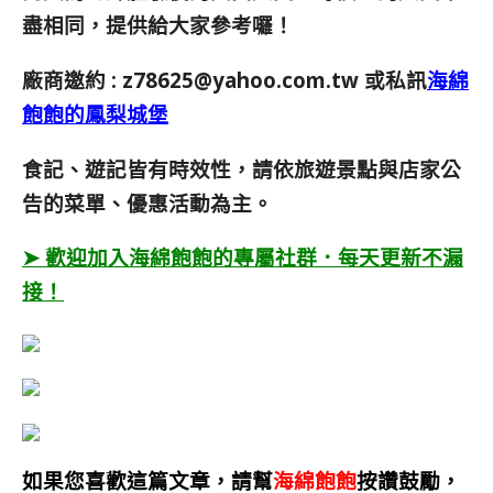
盡相同，提供給大家參考囉！
廠商邀約 :
z78625@yahoo.com.tw
或私訊
海綿
飽飽的鳳梨城堡
食記、遊記皆有時效性，請依旅遊景點與店家公
告的菜單、優惠活動為主。
➤ 歡迎加入海綿飽飽的專屬社群．每天更新不漏
接！
如果您喜歡這篇文章，請幫
海綿飽飽
按讚鼓勵，