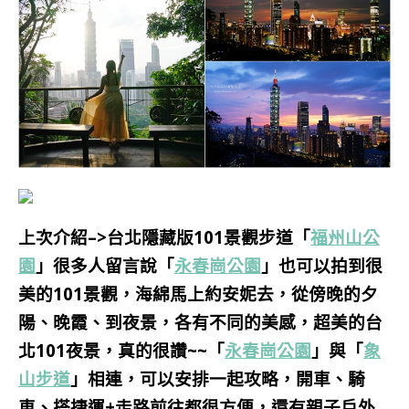
上次介紹–>
台北隱藏版101景觀步道「
福州山公
園
」很多人留言說
「
永春崗公園
」也可以拍到很
美的101景觀，海綿馬上約安妮去，從傍晚的夕
陽、晚霞、到夜景，各有不同的美感，超美的台
北101夜景，真的很讚~~「
永春崗公園
」與「
象
山步道
」
相連，可以安排一起攻略，開車、騎
車、搭捷運+走路前往都很方便，還有親子戶外