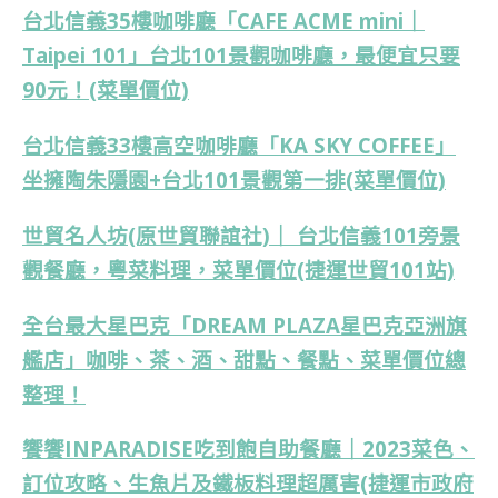
台北信義35樓咖啡廳「CAFE ACME mini｜
Taipei 101」台北101景觀咖啡廳，最便宜只要
90元！(菜單價位)
台北信義33樓高空咖啡廳「KA SKY COFFEE」
坐擁陶朱隱園+台北101景觀第一排(菜單價位)
世貿名人坊(原世貿聯誼社)｜ 台北信義101旁景
觀餐廳，粵菜料理，菜單價位(捷運世貿101站)
全台最大星巴克「DREAM PLAZA星巴克亞洲旗
艦店」咖啡、茶、酒、甜點、餐點、菜單價位總
整理！
饗饗INPARADISE吃到飽自助餐廳｜2023菜色、
訂位攻略、生魚片及鐵板料理超厲害(捷運市政府