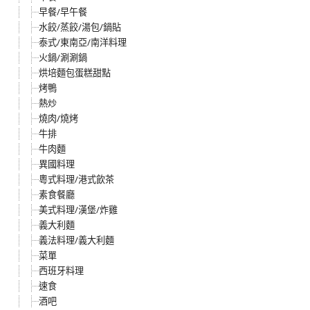
早餐/早午餐
水餃/蒸餃/湯包/鍋貼
泰式/東南亞/南洋料理
火鍋/涮涮鍋
烘培麵包蛋糕甜點
烤鴨
熱炒
燒肉/燒烤
牛排
牛肉麵
異國料理
粵式料理/港式飲茶
素食餐廳
美式料理/漢堡/炸雞
義大利麵
義法料理/義大利麵
菜單
西班牙料理
速食
酒吧