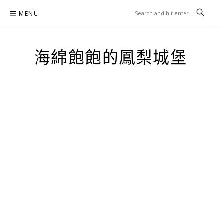
Skip
MENU
to
content
海綿飽飽的鳳梨城堡