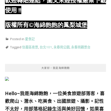
歡迎轉貼連結，圖文未經授權嚴禁下載
使用
!!
版權所有
©海綿飽飽的鳳梨城堡
Posted in
愛食記
Tagged
信義區夜景
,
台北101
,
永春崗公園
,
永春崗觀景台
大家好，我是海綿飽飽
Hello~我是海綿飽飽，一位美食旅遊部落客，
喜
歡爬山、潛水、吃美食、出國旅遊、攝影。
記性
不太好，用部落格記錄生活與美好回憶，
如果喜