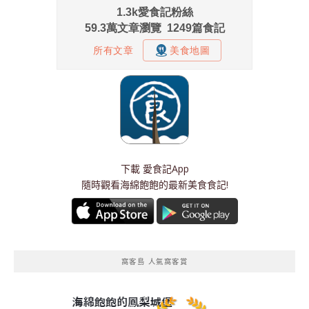
下載
愛食記App
隨時觀看海綿飽飽的最新美食食記!
窩客島 人氣窩客賞