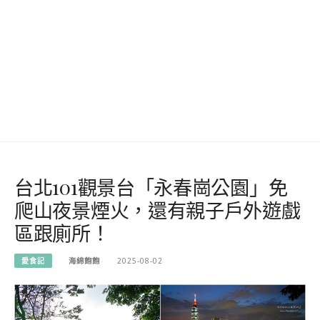
台北101觀景台「永春崗公園」免
爬山夜景煙火，還有親子戶外遊戲
區跟廁所！
愛食記
海綿飽飽
2025-08-02