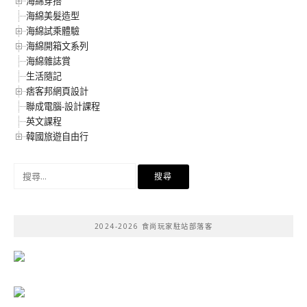
海綿穿搭
海綿美髮造型
海綿試乘體驗
海綿開箱文系列
海綿雜誌賞
生活隨記
痞客邦網頁設計
聯成電腦-設計課程
英文課程
韓國旅遊自由行
搜
尋
關
鍵
2024-2026 食尚玩家駐站部落客
字: