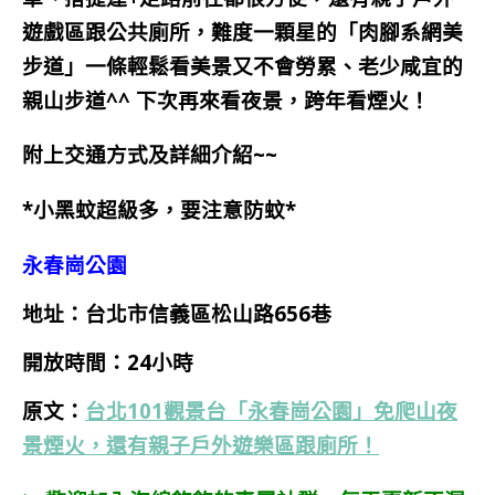
遊戲區跟公共廁所，
難度一顆星的「肉腳系網美
步道」
一條輕鬆看美景又不會勞累、老少咸宜的
親山步道^^ 下次再來看夜景，跨年看煙火！
附上交通方式及詳細介紹~~
*小黑蚊超級多，要注意防蚊*
永春崗公園
地址：台北市信義區松山路656巷
開放時間：24小時
原文：
台北101觀景台「永春崗公園」免爬山夜
景煙火，還有親子戶外遊樂區跟廁所！