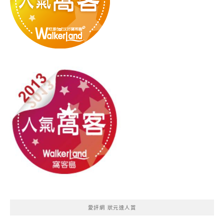
愛評網 狀元達人賞