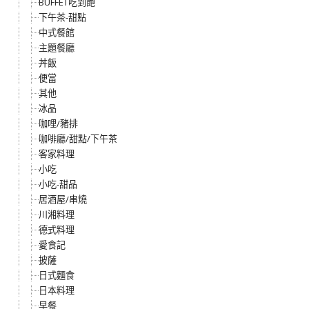
BUFFET吃到飽
下午茶-甜點
中式餐館
主題餐廳
丼飯
便當
其他
冰品
咖哩/豬排
咖啡廳/甜點/下午茶
客家料理
小吃
小吃-甜品
居酒屋/串燒
川湘料理
德式料理
愛食記
披薩
日式麵食
日本料理
早餐