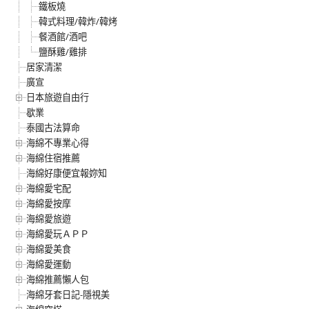
鐵板燒
韓式料理/韓炸/韓烤
餐酒館/酒吧
鹽酥雞/雞排
居家清潔
廣宣
日本旅遊自由行
歇業
泰國古法算命
海綿不專業心得
海綿住宿推薦
海綿好康便宜報妳知
海綿愛宅配
海綿愛按摩
海綿愛旅遊
海綿愛玩ＡＰＰ
海綿愛美食
海綿愛運動
海綿推薦懶人包
海綿牙套日記-隱視美