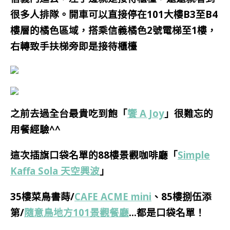
很多人排隊。
開車可以直接停在101大樓B3至B4
樓層的橘色區域，搭乘信義橘色2號電梯至1樓，
右轉致手扶梯旁即是接待櫃檯
之前去過全台最貴吃到飽
「
饗 A Joy
」很難忘的
用餐經驗^^
這次插旗口袋名單
的
88樓景觀咖啡廳
「
Simple
Kaffa Sola 天空興波
」
35樓菜鳥書蒔/
CAFE ACME mini
、85樓捌伍添
第/
隨意鳥地方101景觀餐廳
…都是口袋名單！