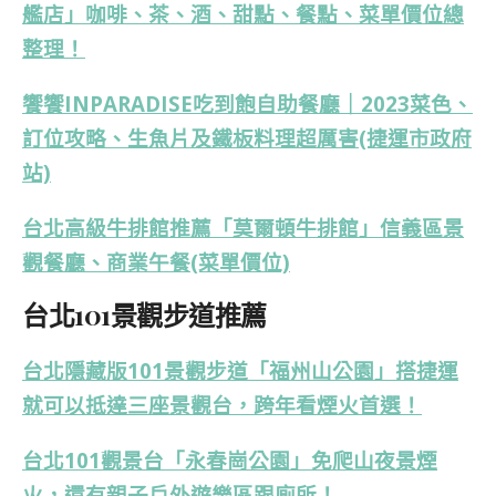
艦店」咖啡、茶、酒、甜點、餐點、菜單價位總
整理！
饗饗INPARADISE吃到飽自助餐廳｜2023菜色、
訂位攻略、生魚片及鐵板料理超厲害(捷運市政府
站)
台北高級牛排館推薦「莫爾頓牛排館」信義區景
觀餐廳、商業午餐(菜單價位)
台北101景觀步道推薦
台北隱藏版101景觀步道「福州山公園」搭捷運
就可以抵達三座景觀台，跨年看煙火首選！
台北101觀景台「永春崗公園」免爬山夜景煙
火，還有親子戶外遊樂區跟廁所！