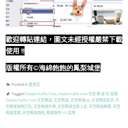
歡迎轉貼連結，圖文未經授權嚴禁下載
使用
!!
版權所有
©海綿飽飽的鳳梨城堡
Posted in
愛食記
Tagged
Simple Kaffa Sola
,
simple kaffa sola 天空 興 波 的 菜單
,
Simple Kaffa Sola 天空興波
,
天空興波
,
天空興波ptt
,
天空興波低消
,
天
空興波咖啡訂位
,
天空興波外帶
,
天空興波怎麼上去
,
天空興波推薦
,
天空
興波菜單
,
天空興波預約
,
興波咖啡101菜單