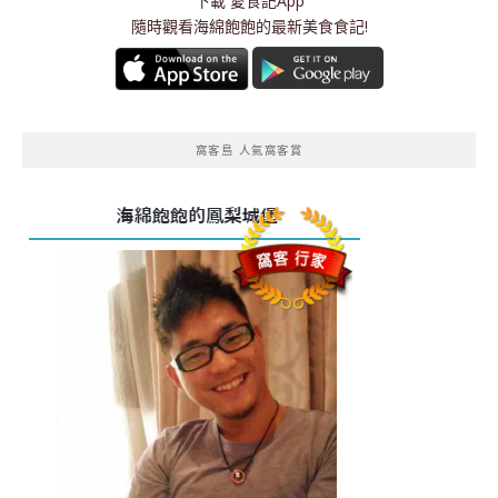
下載
愛食記App
隨時觀看海綿飽飽的最新美食食記!
窩客島 人氣窩客賞