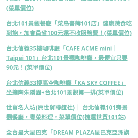
(菜單價位)
台北101景觀餐廳「菜鳥書蒔101店」健康蔬食吃
到飽，加會員省100元還不收服務費！(菜單價位)
台北信義35樓咖啡廳「CAFE ACME mini｜
Taipei 101」台北101景觀咖啡廳，最便宜只要
90元！(菜單價位)
台北信義33樓高空咖啡廳「KA SKY COFFEE」
坐擁陶朱隱園+台北101景觀第一排(菜單價位)
世貿名人坊(原世貿聯誼社)｜ 台北信義101旁景
觀餐廳，粵菜料理，菜單價位(捷運世貿101站)
全台最大星巴克「DREAM PLAZA星巴克亞洲旗