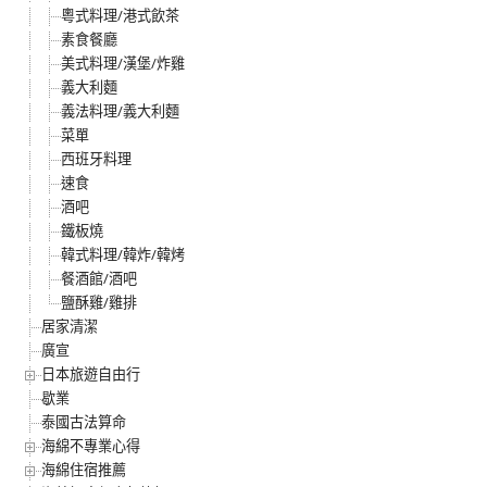
粵式料理/港式飲茶
素食餐廳
美式料理/漢堡/炸雞
義大利麵
義法料理/義大利麵
菜單
西班牙料理
速食
酒吧
鐵板燒
韓式料理/韓炸/韓烤
餐酒館/酒吧
鹽酥雞/雞排
居家清潔
廣宣
日本旅遊自由行
歇業
泰國古法算命
海綿不專業心得
海綿住宿推薦