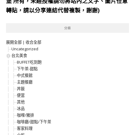
堡
所有，未經授權請勿將站內之文字、圖片任意
轉貼，請以分享連結代替複製，謝謝)
分類
展開全部
|
收合全部
Uncategorized
台北美食
BUFFET吃到飽
下午茶-甜點
中式餐館
主題餐廳
丼飯
便當
其他
冰品
咖哩/豬排
咖啡廳/甜點/下午茶
客家料理