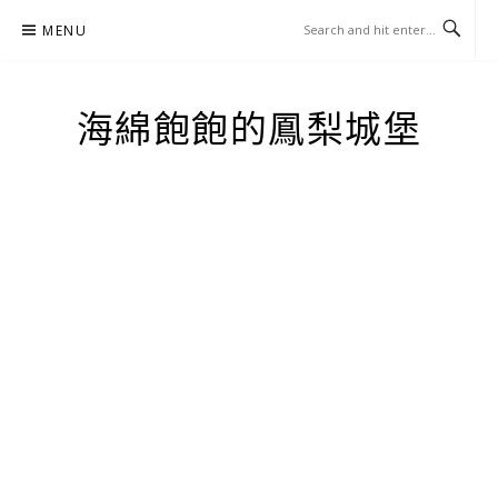
Skip
MENU
to
content
海綿飽飽的鳳梨城堡