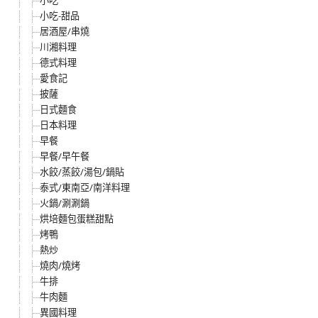
小吃
小吃-甜品
居酒屋/串燒
川湘料理
德式料理
愛食記
披薩
日式麵食
日本料理
早餐
早餐/早午餐
水餃/蒸餃/湯包/鍋貼
泰式/東南亞/南洋料理
火鍋/涮涮鍋
烘培麵包蛋糕甜點
烤鴨
熱炒
燒肉/燒烤
牛排
牛肉麵
異國料理