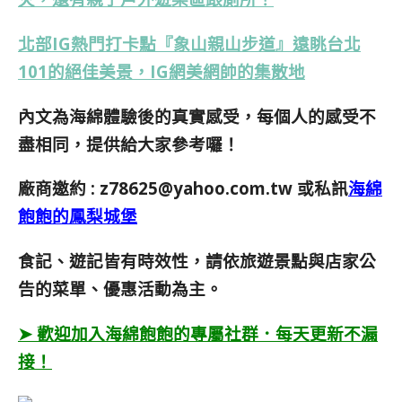
北部IG熱門打卡點『象山親山步道』遠眺台北
101的絕佳美景，IG網美網帥的集散地
內文為海綿體驗後的真實感受，每個人的感受不
盡相同，提供給大家參考囉！
廠商邀約 :
z78625@yahoo.com.tw
或私訊
海綿
飽飽的鳳梨城堡
食記、遊記皆有時效性，請依旅遊景點與店家公
告的菜單、優惠活動為主。
➤ 歡迎加入海綿飽飽的專屬社群．每天更新不漏
接！