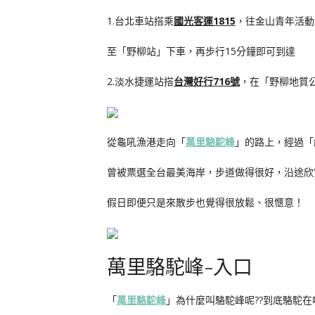
1.台北車站搭乘
國光客運1815
，往金山青年活動
至「野柳站」下車，再步行15分鐘即可到達
2.淡水捷運站搭
台灣好行716號
，在「野柳地質
從龜吼漁港走向「
萬里駱駝峰
」的路上，經過「
曾被票選全台最美海岸，步道做得很好，沿途欣
假日即便只是來散步也覺得很放鬆、很愜意！
萬里駱駝峰-入口
「
萬里駱駝峰
」為什麼叫駱駝峰呢??到底駱駝在哪