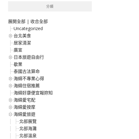
分類
展開全部
|
收合全部
Uncategorized
台北美食
居家清潔
廣宣
日本旅遊自由行
歇業
泰國古法算命
海綿不專業心得
海綿住宿推薦
海綿好康便宜報妳知
海綿愛宅配
海綿愛按摩
海綿愛旅遊
北部展覽
北部海灘
北部溫泉