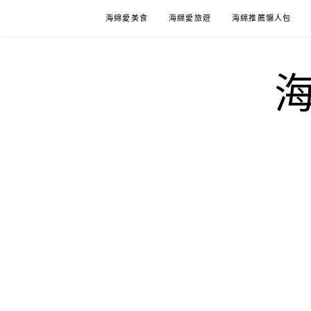
Skip
海綿愛美食
海綿愛旅遊
海綿推薦懶人包
to
content