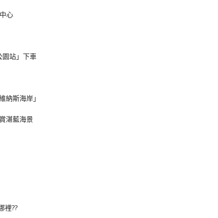
中心
公園站」下車
維納斯海岸」
賞湛藍海景
裡??