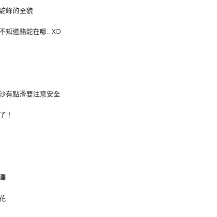
駝峰的全貌
不知道駱駝在哪…XD
沙有點滑要注意安全
了！
澤
花