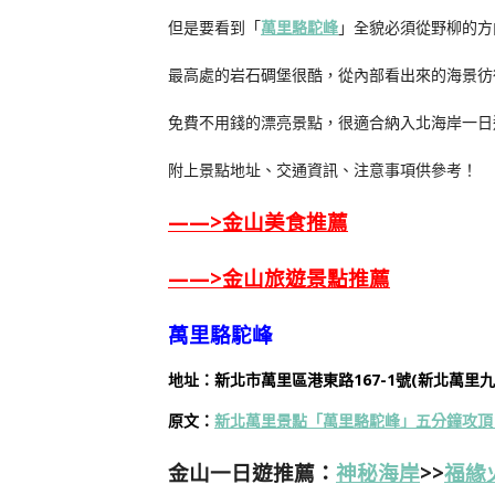
但是要看到「
萬里駱駝峰
」全貌必須從野柳的方
最高處的岩石碉堡很酷，從內部看出來的海景彷
免費不用錢的漂亮景點，很適合納入北海岸一日
附上景點地址、交通資訊、注意事項供參考！
——>
金山美食推薦
——>
金山旅遊景點推薦
萬里駱駝峰
地址：新北市萬里區港東路167-1號(新北萬里九
原文：
新北萬里景點「萬里駱駝峰」五分鐘攻頂
金山一日遊推薦：
神秘海岸
>>
福緣