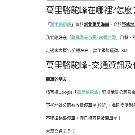
萬里駱駝峰在哪裡?怎麼
「
萬里駱駝峰
」位於
新北萬里海岸
，介於
野柳地
我們剛好在「
龜吼漁夫市集-99蟹老闆
」用餐，
走過來大概15分鐘左右，當作飯後運動…XD
萬里駱駝峰-交通資訊及
開車的朋友：
請直接Google「
萬里駱駝峰
」野柳地質公園及
野柳地質公園有收費停車場(較近)，龜吼漁港則有
不建議路邊停車，假日很容易被開單唷！
大眾交通工具
：