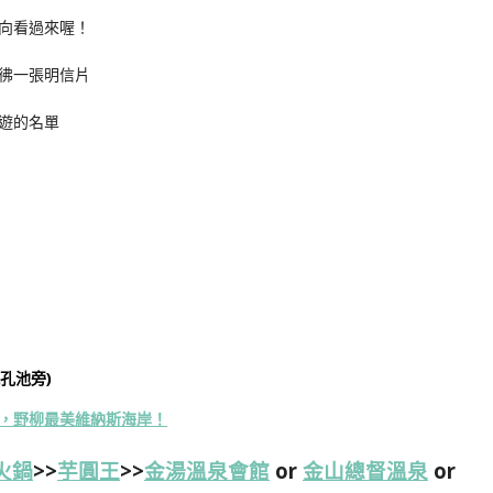
向看過來喔！
彿一張明信片
遊的名單
孔池旁)
，野柳最美維納斯海岸！
火鍋
>>
芋圓王
>>
金湯溫泉會館
or
金山總督溫泉
or