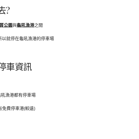
去?
質公園
與
龜吼漁港
之間
所以就停在龜吼漁港的停車場
停車資訊
龜吼漁港都有停車場
免費停車港(較遠)