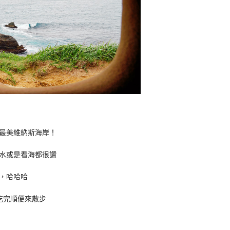
最美維納斯海岸！
水或是看海都很讚
，哈哈哈
吃完順便來散步