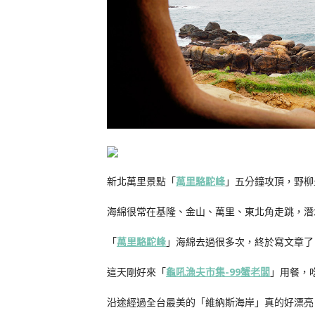
新北萬里景點「
萬里駱駝峰
」五分鐘攻頂，野柳
海綿很常在基隆、金山、萬里、東北角走跳，潛
「
萬里駱駝峰
」海綿去過很多次，終於寫文章了
這天剛好來「
龜吼漁夫市集-99蟹老闆
」用餐，
沿途經過全台最美的「維納斯海岸」真的好漂亮