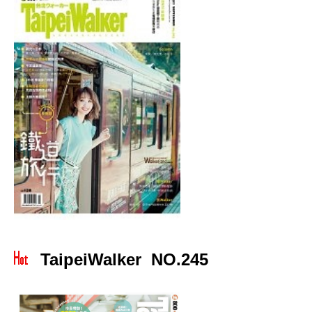
TaipeiWalker NO.245