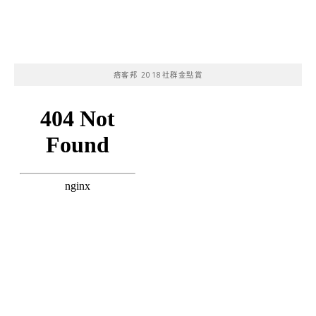
痞客邦 2018社群金點賞