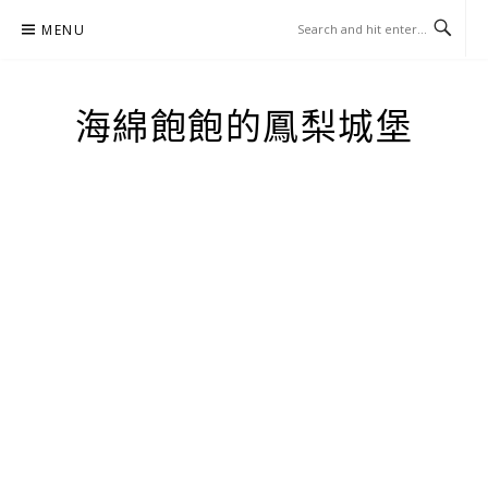
Skip
MENU
to
content
海綿飽飽的鳳梨城堡