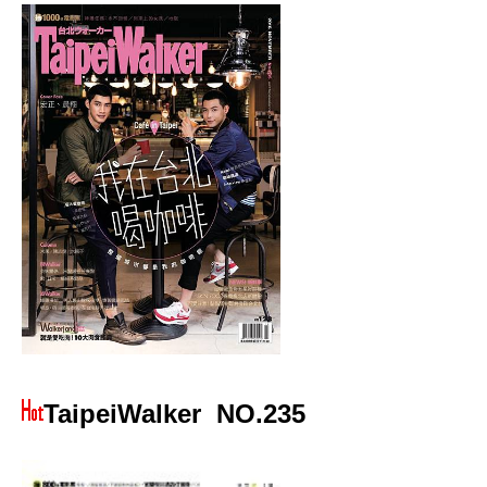
TaipeiWalker
NO.235