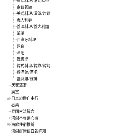
粵式料理/港式飲茶
素食餐廳
美式料理/漢堡/炸雞
義大利麵
義法料理/義大利麵
菜單
西班牙料理
速食
酒吧
鐵板燒
韓式料理/韓炸/韓烤
餐酒館/酒吧
鹽酥雞/雞排
居家清潔
廣宣
日本旅遊自由行
歇業
泰國古法算命
海綿不專業心得
海綿住宿推薦
海綿好康便宜報妳知