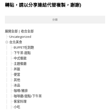
轉貼，請以分享連結代替複製，謝謝)
分類
展開全部
|
收合全部
Uncategorized
台北美食
BUFFET吃到飽
下午茶-甜點
中式餐館
主題餐廳
丼飯
便當
其他
冰品
咖哩/豬排
咖啡廳/甜點/下午茶
客家料理
小吃