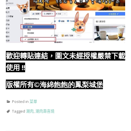
歡迎轉貼連結，圖文未經授權嚴禁下載
使用
!!
版權所有
©海綿飽飽的鳳梨城堡
Posted in
菜單
Tagged
潮肉
,
潮肉壽喜燒