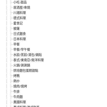
小吃-甜品
居酒屋/串燒
川湘料理
德式料理
愛食記
披薩
日式麵食
日本料理
早餐
早餐/早午餐
水餃/蒸餃/湯包/鍋貼
泰式/東南亞/南洋料理
火鍋/涮涮鍋
烘培麵包蛋糕甜點
烤鴨
熱炒
燒肉/燒烤
牛排
牛肉麵
異國料理