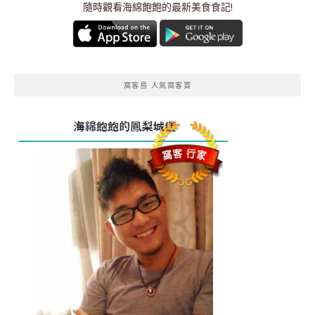
隨時觀看海綿飽飽的最新美食食記!
窩客島 人氣窩客賞