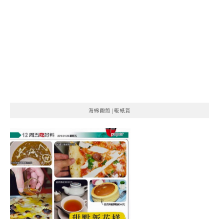
海綿飽飽|報紙賞