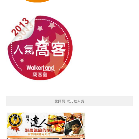
愛評網 狀元達人賞