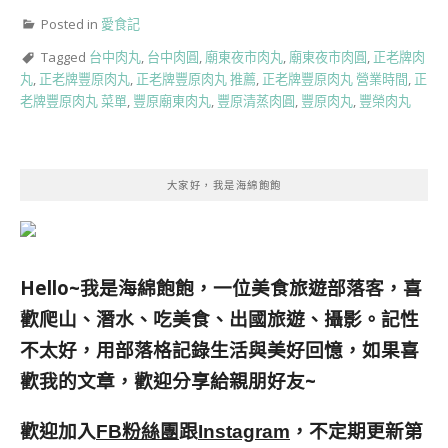
Posted in
愛食記
Tagged
台中肉丸
,
台中肉圓
,
廟東夜市肉丸
,
廟東夜市肉圓
,
正老牌肉
丸
,
正老牌豐原肉丸
,
正老牌豐原肉丸 推薦
,
正老牌豐原肉丸 營業時間
,
正
老牌豐原肉丸 菜單
,
豐原廟東肉丸
,
豐原清蒸肉圓
,
豐原肉丸
,
豐榮肉丸
大家好，我是海綿飽飽
Hello~我是海綿飽飽，一位美食旅遊部落客，
喜
歡爬山、潛水、吃美食、出國旅遊、攝影。
記性
不太好，用部落格記錄生活與美好回憶，
如果喜
歡我的文章，歡迎分享給親朋好友
~
歡迎加入
跟
，不定期更新第
FB粉絲團
Instagram