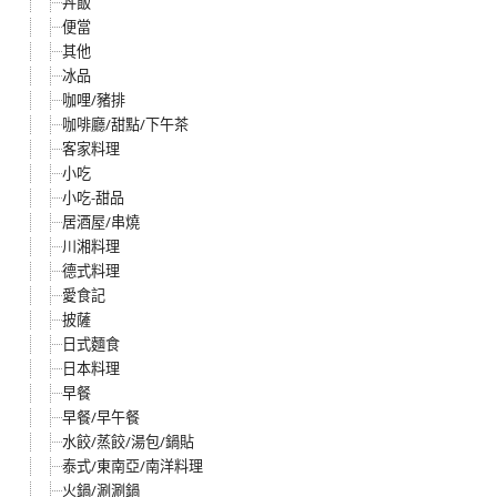
丼飯
便當
其他
冰品
咖哩/豬排
咖啡廳/甜點/下午茶
客家料理
小吃
小吃-甜品
居酒屋/串燒
川湘料理
德式料理
愛食記
披薩
日式麵食
日本料理
早餐
早餐/早午餐
水餃/蒸餃/湯包/鍋貼
泰式/東南亞/南洋料理
火鍋/涮涮鍋