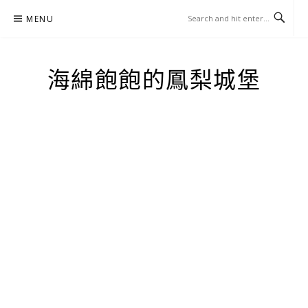
Skip
MENU
to
content
海綿飽飽的鳳梨城堡