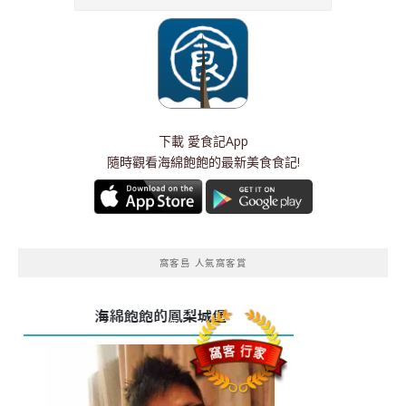
下載
愛食記App
隨時觀看海綿飽飽的最新美食食記!
窩客島 人氣窩客賞