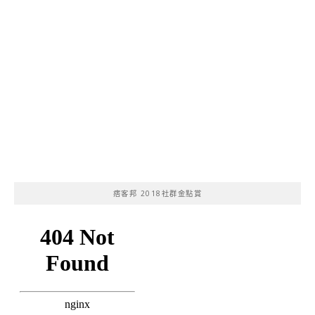
痞客邦 2018社群金點賞