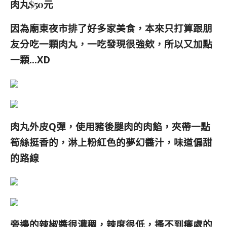
肉丸$50元
因為廟東夜市排了好多家美食，本來只打算跟朋
友分吃一顆肉丸，一吃發現很強欸，所以又加點
一顆…XD
肉丸外皮Q彈，使用豬後腿肉的肉餡，夾帶一點
筍絲挺香的，淋上粉紅色的夢幻醬汁，味道偏甜
的路線
旁邊的辣椒醬很濃稠，辣度很低，搔不到癢處的