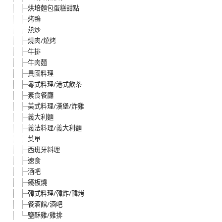
烘培麵包蛋糕甜點
烤鴨
熱炒
燒肉/燒烤
牛排
牛肉麵
異國料理
粵式料理/港式飲茶
素食餐廳
美式料理/漢堡/炸雞
義大利麵
義法料理/義大利麵
菜單
西班牙料理
速食
酒吧
鐵板燒
韓式料理/韓炸/韓烤
餐酒館/酒吧
鹽酥雞/雞排