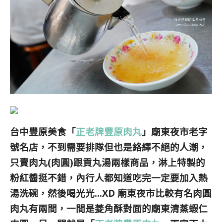
台中豐原美食「
正老牌豐原肉丸
」廟東夜市老字
號名店
，不到需要排隊但也是絡繹不絕的人潮
，
只賣肉丸(肉圓)跟貢丸湯兩樣商品，淋上特製的
粉紅醬挺不錯，內行人都知道吃完一定要加入熱
湯洗碗，然後喝光光…XD 廟東夜市
比較有名
肉圓
肉丸有兩間，一間是菱角酥對面的廟東清蒸蝦仁