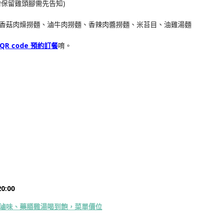
需保留雞頭腳需先告知)
香菇肉燥撈麵、滷牛肉撈麵、香辣肉醬撈麵、米苔目、油雞湯麵
QR code 預約訂餐
唷。
0:00
滷味、藥膳雞湯喝到飽，菜單價位