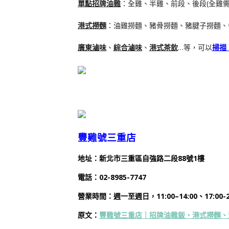
單點招牌油雞
：全雞、半雞、前段、後段(全雞
港式撈麵
：油雞撈麵、豬骨撈麵、豬腱子撈麵、
廣東滷味
、
綜合滷味
、
港式茶飲
…等，可以
掃描 
豐雞號三重店
地址：新北市三重區自強路二段88號1樓
電話：
02-8985-7747
營業時間：
週一
至週日，11:00–14:00、17:00-2
原文：
豐雞號三重店｜招牌油雞飯、港式撈麵、