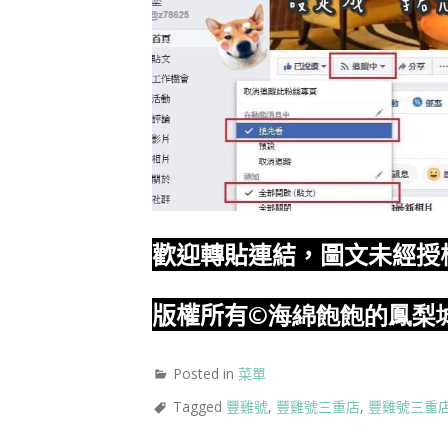
歡迎轉貼連結，圖文未經授
版權所有
©海綿飽飽的鳳梨
Posted in
菜單
Tagged
豐雞號
,
豐雞號三重店
,
豐雞號三重店