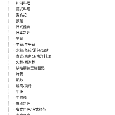
川湘料理
德式料理
愛食記
披薩
日式麵食
日本料理
早餐
早餐/早午餐
水餃/蒸餃/湯包/鍋貼
泰式/東南亞/南洋料理
火鍋/涮涮鍋
烘培麵包蛋糕甜點
烤鴨
熱炒
燒肉/燒烤
牛排
牛肉麵
異國料理
粵式料理/港式飲茶