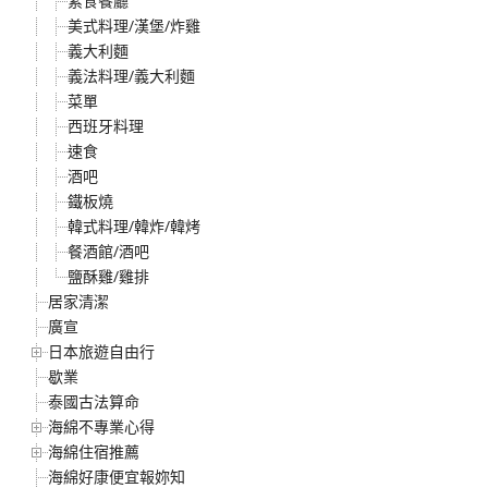
素食餐廳
美式料理/漢堡/炸雞
義大利麵
義法料理/義大利麵
菜單
西班牙料理
速食
酒吧
鐵板燒
韓式料理/韓炸/韓烤
餐酒館/酒吧
鹽酥雞/雞排
居家清潔
廣宣
日本旅遊自由行
歇業
泰國古法算命
海綿不專業心得
海綿住宿推薦
海綿好康便宜報妳知