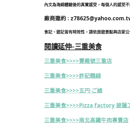
內文為海綿體驗後的真實感受，每個人的感受不
廠商邀約 :
z78625@yahoo.com.t
食記、遊記皆有時效性，請依旅遊景點與店家公
閱讀延伸-三重美食
三重美食>>>>豐雞號三重店
三重美食>>>>許記麵線
三重美食>>>>五円·ご緣
三重美食>>>>Pizza factory 披
三重美食>>>>南北高鐵牛肉專賣店