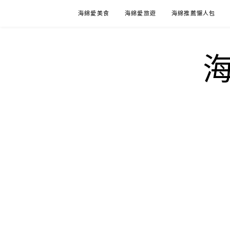
Skip
海綿愛美食
海綿愛旅遊
海綿推薦懶人包
to
content