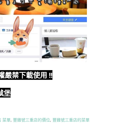
權嚴禁下載使用
!!
城堡
 菜單
,
豐雞號三重店的價位
,
豐雞號三重店的菜單