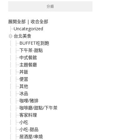
分類
展開全部
|
收合全部
Uncategorized
台北美食
BUFFET吃到飽
下午茶-甜點
中式餐館
主題餐廳
丼飯
便當
其他
冰品
咖哩/豬排
咖啡廳/甜點/下午茶
客家料理
小吃
小吃-甜品
居酒屋/串燒