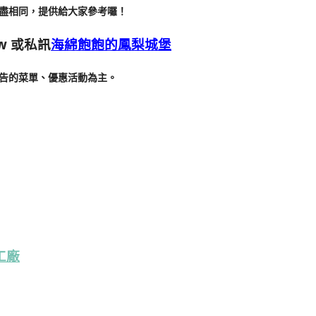
盡相同，提供給大家參考囉！
w
或私訊
海綿飽飽的鳳梨城堡
告的菜單、優惠活動為主。
薩工廠