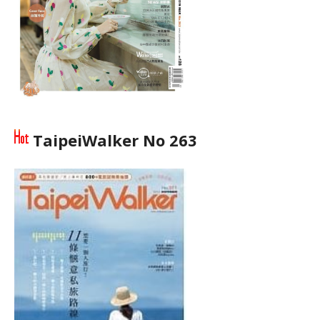
TaipeiWalker No 263