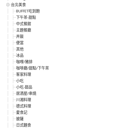
台北美食
BUFFET吃到飽
下午茶-甜點
中式餐館
主題餐廳
丼飯
便當
其他
冰品
咖哩/豬排
咖啡廳/甜點/下午茶
客家料理
小吃
小吃-甜品
居酒屋/串燒
川湘料理
德式料理
愛食記
披薩
日式麵食