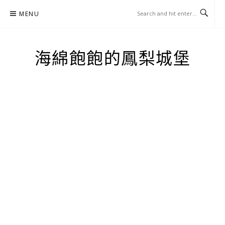
Skip
MENU
to
content
海綿飽飽的鳳梨城堡