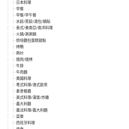
日本料理
早餐
早餐/早午餐
水餃/蒸餃/湯包/鍋貼
泰式/東南亞/南洋料理
火鍋/涮涮鍋
烘培麵包蛋糕甜點
烤鴨
熱炒
燒肉/燒烤
牛排
牛肉麵
異國料理
粵式料理/港式飲茶
素食餐廳
美式料理/漢堡/炸雞
義大利麵
義法料理/義大利麵
菜單
西班牙料理
速食