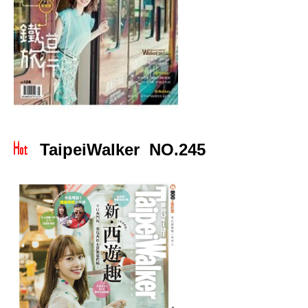
TaipeiWalker NO.245