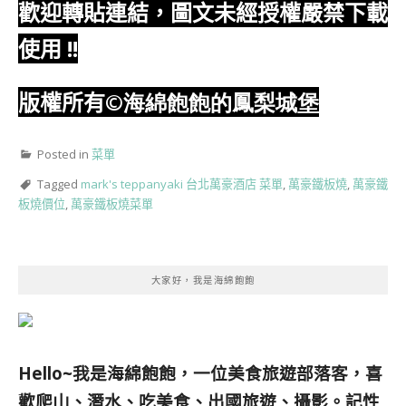
歡迎轉貼連結，圖文未經授權嚴禁下載
使用
!!
版權所有
©海綿飽飽的鳳梨城堡
Posted in
菜單
Tagged
mark's teppanyaki 台北萬豪酒店 菜單
,
萬豪鐵板燒
,
萬豪鐵
板燒價位
,
萬豪鐵板燒菜單
大家好，我是海綿飽飽
Hello~我是海綿飽飽，一位美食旅遊部落客，
喜
歡爬山、潛水、吃美食、出國旅遊、攝影。
記性