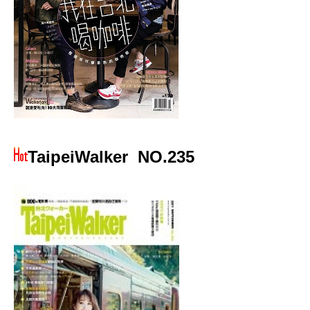
TaipeiWalker
NO.235