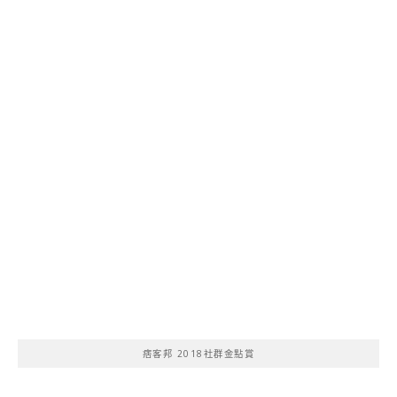
痞客邦 2018社群金點賞