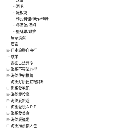
酒吧
鐵板燒
韓式料理/韓炸/韓烤
餐酒館/酒吧
鹽酥雞/雞排
居家清潔
廣宣
日本旅遊自由行
歇業
泰國古法算命
海綿不專業心得
海綿住宿推薦
海綿好康便宜報妳知
海綿愛宅配
海綿愛按摩
海綿愛旅遊
海綿愛玩ＡＰＰ
海綿愛美食
海綿愛運動
海綿推薦懶人包