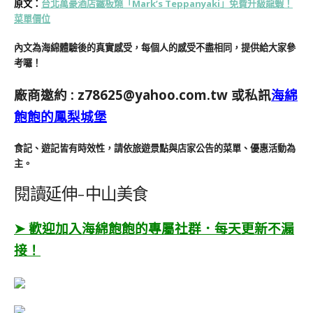
原文：
台北萬豪酒店鐵板燒「Mark’s Teppanyaki」免費升級龍蝦！
菜單價位
內文為海綿體驗後的真實感受，每個人的感受不盡相同，提供給大家參
考囉！
廠商邀約 :
z78625@yahoo.com.tw
或私訊
海綿
飽飽的鳳梨城堡
食記、遊記皆有時效性，請依旅遊景點與店家公告的菜單、優惠活動為
主。
閱讀延伸-中山美食
➤ 歡迎加入海綿飽飽的專屬社群．每天更新不漏
接！