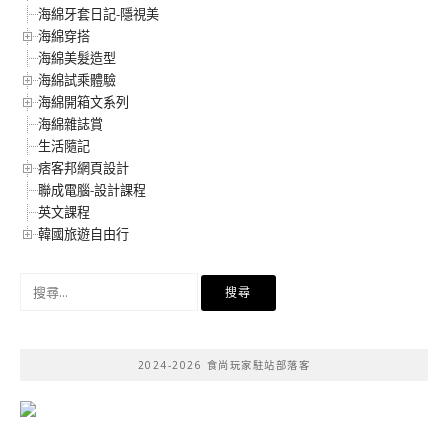
海綿牙套日記-隱視美
海綿穿搭
海綿美髮造型
海綿試乘體驗
海綿開箱文系列
海綿雜誌賞
生活隨記
痞客邦網頁設計
聯成電腦-設計課程
英文課程
韓國旅遊自由行
搜
尋
關
鍵
2024-2026 食尚玩家駐站部落客
字: