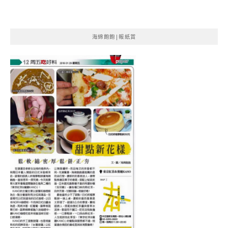
海綿飽飽|報紙賞