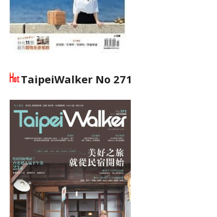
TaipeiWalker No 271