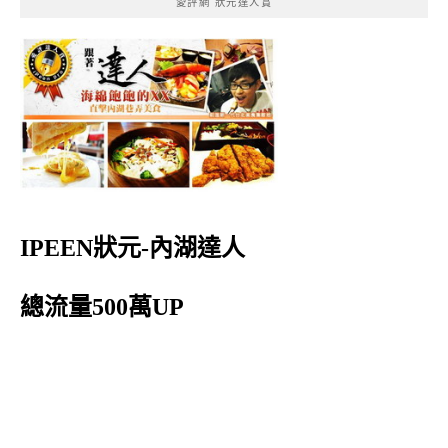
愛評網 狀元達人賞
IPEEN狀元-內湖達人
總流量500萬UP