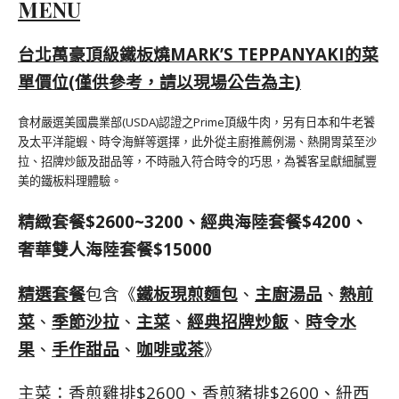
MENU
台北萬豪頂級鐵板燒MARK’S TEPPANYAKI的菜
單價位(僅供參考，請以現場公告為主)
食材嚴選美國農業部(USDA)認證之Prime頂級牛肉，另有日本和牛老饕
及太平洋龍蝦、時令海鮮等選擇，此外從主廚推薦例湯、熱開胃菜至沙
拉、招牌炒飯及甜品等，不時融入符合時令的巧思，為饕客呈獻細膩豐
美的鐵板料理體驗。
精緻套餐$2600~3200、經典海陸套餐$4200、
奢華雙人海陸套餐$15000
精選套餐
包含《
鐵板現煎麵包
、
主廚湯品
、
熱前
菜
、
季節沙拉
、
主菜
、
經典招牌炒飯
、
時令水
果
、
手作甜品
、
咖啡或茶
》
主菜：香煎雞排$2600、香煎豬排$2600、紐西