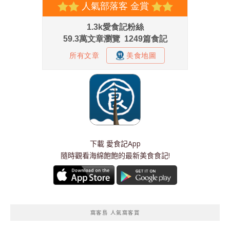
下載
愛食記App
隨時觀看海綿飽飽的最新美食食記!
窩客島 人氣窩客賞