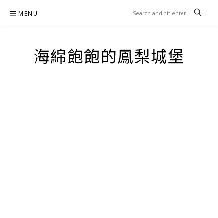
Skip
MENU
to
content
海綿飽飽的鳳梨城堡