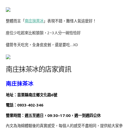
整體而言「
南庄抹茶冰
」表現不錯，難怪人氣這麼好！
座位少吃起來比較狼狽，2~3人分一碗恰恰好
儘管冬天吃完，全身皮皮剉，還是要吃…XD
南庄抹茶冰的店家資訊
南庄抹茶冰
地址：苗栗縣南庄鄉文化路6號
電話：
0933-402-346
營業時間：
週五
至週日，09:30–17:00，週一到週四公休
內文為海綿體驗後的真實感受，每個人的感受不盡相同，提供給大家參