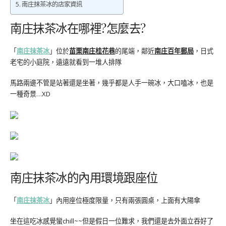
南庄抹茶冰的店家資訊
南庄抹茶冰在哪裡?怎麼去?
「
南庄抹茶冰
」位於
苗栗
南庄桂花巷
的尾端，鄰近
南庄百年郵局
，日式
老宅的小庭院，遠遠就看到一堆人排隊
馬路兩邊不管是站著還是坐著，幾乎都是人手一碗冰，大口嗑冰，也是
一種奇景…XD
南庄抹茶冰的內用環境跟座位
「
南庄抹茶冰
」內用座位極度限量，只有兩張圓桌，上面有大陽傘
坐在這吃冰感覺蠻chill~~但是假日一位難求，我們還是去外面立吞好了