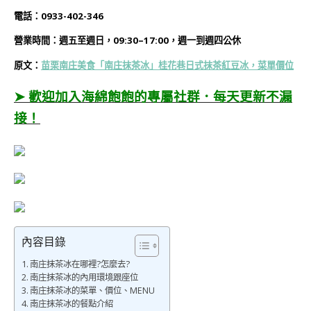
電話：
0933-402-346
營業時間：
週五
至週日，09:30–17:00，週一到週四公休
原文：
苗栗南庄美食「南庄抹茶冰」桂花巷日式抹茶紅豆冰，菜單價位
➤ 歡迎加入海綿飽飽的專屬社群．每天更新不漏
接！
內容目錄
南庄抹茶冰在哪裡?怎麼去?
南庄抹茶冰的內用環境跟座位
南庄抹茶冰的菜單、價位、MENU
南庄抹茶冰的餐點介紹