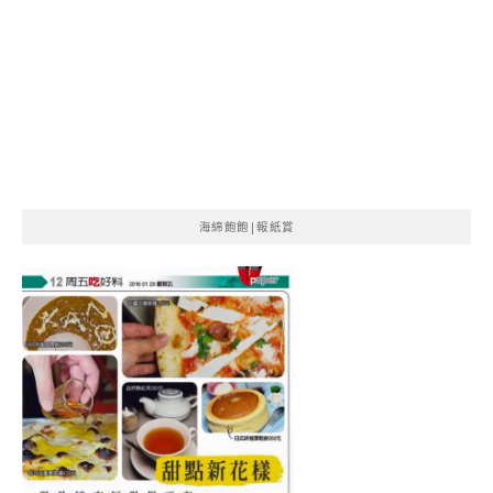
海綿飽飽|報紙賞