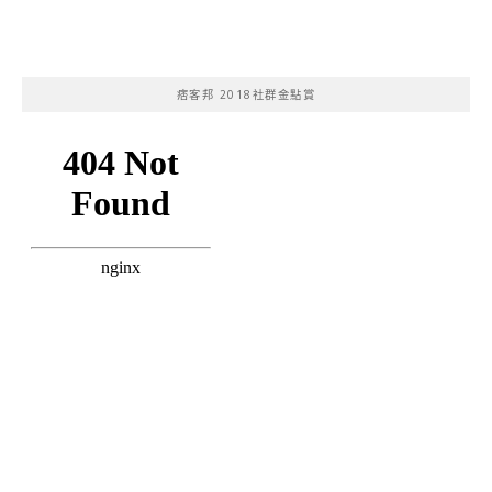
痞客邦 2018社群金點賞