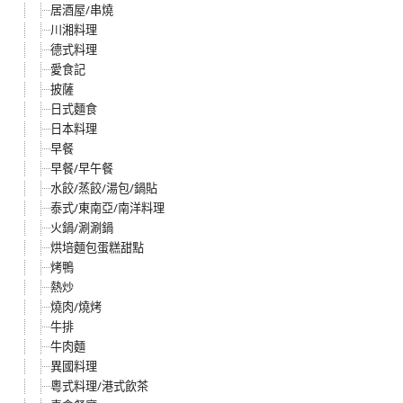
居酒屋/串燒
川湘料理
德式料理
愛食記
披薩
日式麵食
日本料理
早餐
早餐/早午餐
水餃/蒸餃/湯包/鍋貼
泰式/東南亞/南洋料理
火鍋/涮涮鍋
烘培麵包蛋糕甜點
烤鴨
熱炒
燒肉/燒烤
牛排
牛肉麵
異國料理
粵式料理/港式飲茶