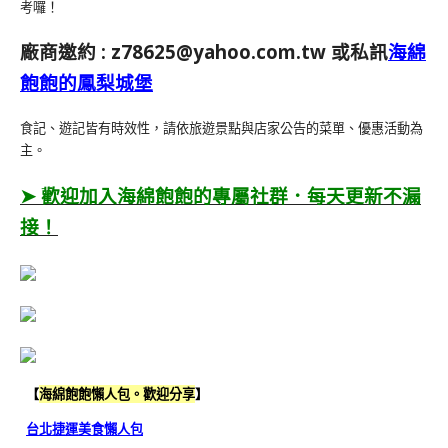
考囉！
廠商邀約 :
z78625@yahoo.com.tw
或私訊
海綿
飽飽的鳳梨城堡
食記、遊記皆有時效性，請依旅遊景點與店家公告的菜單、優惠活動為
主。
➤ 歡迎加入海綿飽飽的專屬社群．每天更新不漏
接！
【
海綿飽飽懶人包。歡迎分享
】
台北捷運美食懶人包