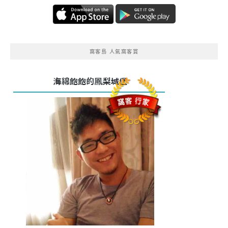
窩客島 人氣窩客賞