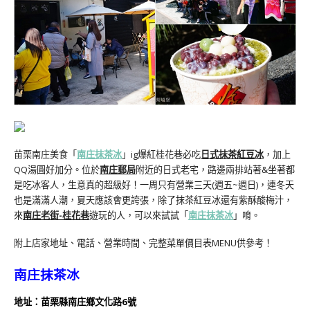
苗栗南庄美食「
南庄抹茶冰
」ig爆紅桂花巷必吃
日式抹茶紅豆冰
，加上
QQ湯圓好加分。位於
南庄郵局
附近的日式老宅，路邊兩排站著&坐著都
是吃冰客人，生意真的超級好！一周只有營業三天(週五~週日)，連冬天
也是滿滿人潮，夏天應該會更誇張，除了抹茶紅豆冰還有紫酥酸梅汁，
來
南庄老街-桂花巷
遊玩的人，可以來試試「
南庄抹茶冰
」唷。
附上店家地址、電話、營業時間、完整菜單價目表MENU供參考！
南庄抹茶冰
地址：苗栗縣南庄鄉文化路6號