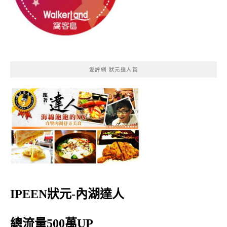
愛評網 狀元達人賞
IPEEN狀元-內湖達人
總流量500萬UP