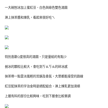
一大碗刨冰加上蜜紅豆、白色與綠色雙色湯圓
淋上抹茶醬和煉乳，看起來很好吃ㄟ
特別喜歡Q度很高的湯圓，只是量給的有點少
剉冰的顆粒比較大，會吃到ㄎㄠㄎㄠ的碎冰感
抹茶帶一點雲淡風輕的苦韻及香氣，大眾都能接受的路線
紅豆配抹茶的宇治金時是絕配組合，淋上煉乳更加滑順
上層有料的部分比較夠味，吃到下層會比較單調