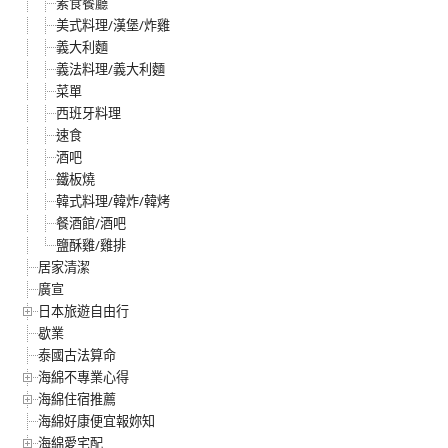
素食餐廳
美式料理/漢堡/炸雞
義大利麵
義法料理/義大利麵
菜單
西班牙料理
速食
酒吧
鐵板燒
韓式料理/韓炸/韓烤
餐酒館/酒吧
鹽酥雞/雞排
居家清潔
廣宣
日本旅遊自由行
歇業
泰國古法算命
海綿不專業心得
海綿住宿推薦
海綿好康便宜報妳知
海綿愛宅配