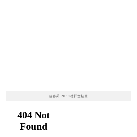
痞客邦 2018社群金點賞