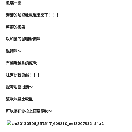
包裝一開
濃濃的咖哩味就飄出來了！！！
整顆的榛果
以和風的咖哩粉調味
很夠味～
有越嚼越香的感覺
味道比較偏鹹！！！
配啤酒會很讚～
這款味道比較重
可以灑在沙拉上面當調味～