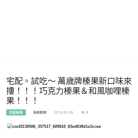
宅配。試吃～ 萬歲牌榛果新口味來
摟！！！巧克力榛果＆和風咖哩榛
果！！！
宅配美食
海綿飽飽
2013-05-06
3