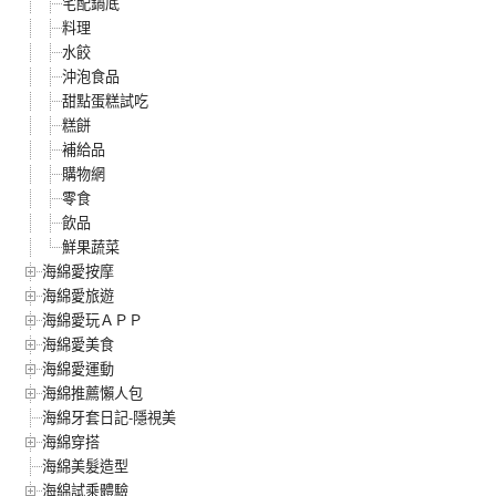
宅配鍋底
料理
水餃
沖泡食品
甜點蛋糕試吃
糕餅
補給品
購物網
零食
飲品
鮮果蔬菜
海綿愛按摩
海綿愛旅遊
海綿愛玩ＡＰＰ
海綿愛美食
海綿愛運動
海綿推薦懶人包
海綿牙套日記-隱視美
海綿穿搭
海綿美髮造型
海綿試乘體驗