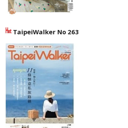
TaipeiWalker No 263