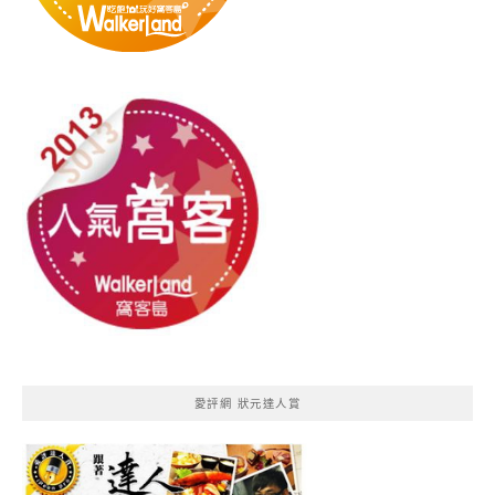
愛評網 狀元達人賞