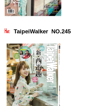
TaipeiWalker NO.245