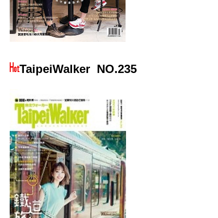
TaipeiWalker
NO.235