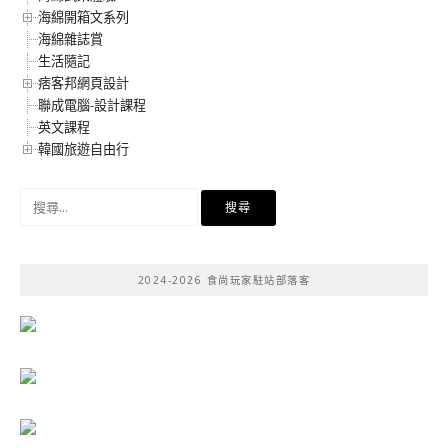
海綿開箱文系列
海綿雜誌賞
生活隨記
痞客邦網頁設計
聯成電腦-設計課程
英文課程
韓國旅遊自由行
搜
尋
關
鍵
2024-2026 食尚玩家駐站部落客
字: