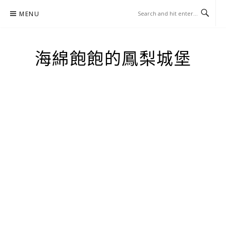
Skip
MENU
to
content
海綿飽飽的鳳梨城堡