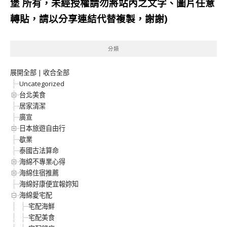
堡
所有，未經授權請勿將站內之文字、圖片任意
轉貼，請以分享連結代替複製，謝謝)
分類
展開全部
|
收合全部
Uncategorized
台北美食
居家清潔
廣宣
日本旅遊自由行
歇業
泰國古法算命
海綿不專業心得
海綿住宿推薦
海綿好康便宜報妳知
海綿愛宅配
宅配海鮮
宅配美食