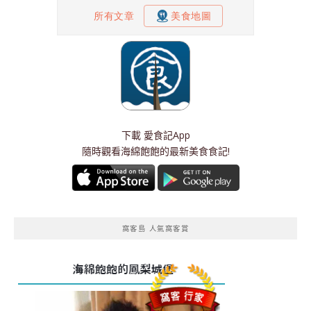
下載
愛食記App
隨時觀看海綿飽飽的最新美食食記!
窩客島 人氣窩客賞