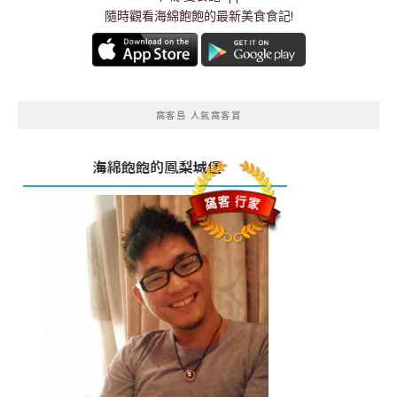
隨時觀看海綿飽飽的最新美食食記!
窩客島 人氣窩客賞