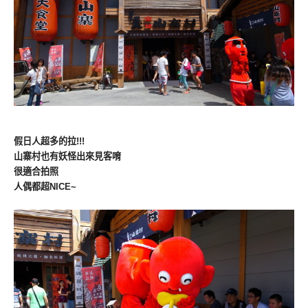
假日人超多的拉!!!
山寨村也有妖怪出來見客唷
很適合拍照
人偶都超NICE~