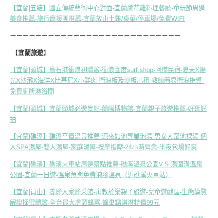
【宜蘭|五結】國立傳統藝術中心對面-宜蘭蘆花雞料理餐廳-童玩節周邊
美食推薦-旅行應援團推薦-宜蘭放山土雞/桌菜/停車場/免費WIFI
－－－－－－－－－－－－－－－－－－－－－－－－－－－
【
宜蘭旅遊
】
【宜蘭|頭城】烏石港衝浪初體驗-衝浪國度surf shop-阿傑民宿-夏天X陽
光X沙灘X海洋X比基尼X小鮮肉-衝浪板及沙板出租-教練簡易衝浪指導-
免費廁所淋浴間
【宜蘭|頭城】宜蘭頭城必遊景點-蘭陽博物館-宜蘭親子旅遊推薦-好逛好
拍
【宜蘭|礁溪】礁溪平價溫泉推薦-源來如池專業泡湯-男女大眾池裸湯-個
人SPA湯屋-雙人湯屋-家庭湯屋-按摩指壓-24小時營業-半夜包場好爽
【宜蘭|礁溪】礁溪火車站周邊景點推薦-礁溪溫泉公園V.S 湯圍溝溫泉
公園-宜蘭一日遊-溫泉魚與免費泡腳溫泉（近礁溪火車站）
【宜蘭|員山】養蜂人家蜂采館-寓教於樂親子旅遊-兒童遊戲區-生態導覽
解說採蜜體驗-全台最大虎頭蜂窩-蜂巢霜淇淋特價99元