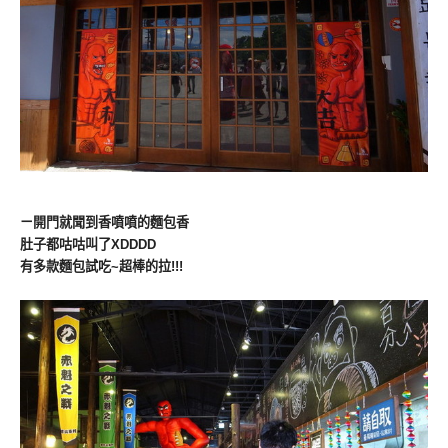
ㄧ開門就聞到香噴噴的麵包香
肚子都咕咕叫了XDDDD
有多款麵包試吃~超棒的拉!!!