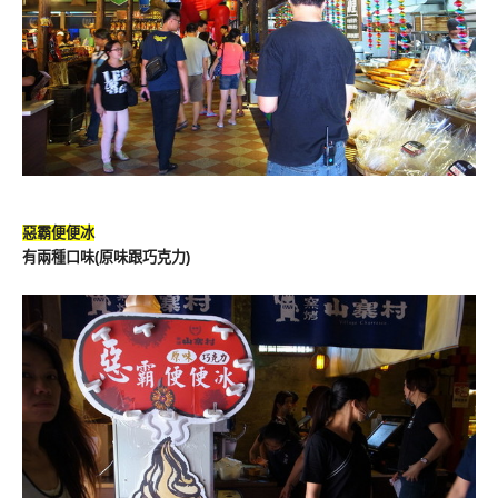
惡霸便便冰
有兩種口味(原味跟巧克力)