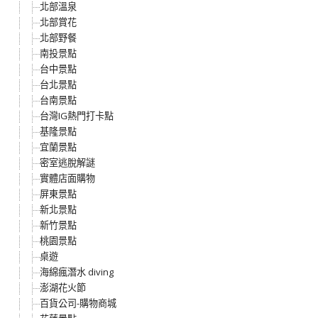
北部溫泉
北部賞花
北部野餐
南投景點
台中景點
台北景點
台南景點
台灣IG熱門打卡點
基隆景點
宜蘭景點
密室逃脫解謎
實體店面購物
屏東景點
新北景點
新竹景點
桃園景點
桌遊
海綿瘋潛水 diving
澎湖花火節
百貨公司-購物商城