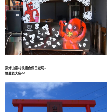
窯烤山寨村很適合假日遊玩~
推薦給大家^^