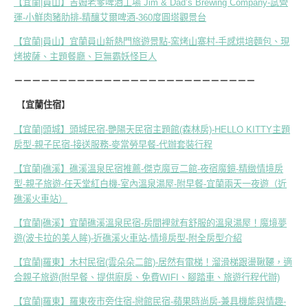
【宜蘭|員山】吉姆老爹啤酒工場 Jim & Dad’s Brewing Company-試營
運-小鮮肉豬肋排-精釀艾爾啤酒-360度圓塔觀景台
【宜蘭|員山】宜蘭員山新熱門旅遊景點-窯烤山寨村-手感烘培麵包、現
烤披薩、主題餐廳、巨無霸妖怪巨人
－－－－－－－－－－－－－－－－－－－－－－－－－－－
【
宜蘭住宿
】
【宜蘭|頭城】頭城民宿-艷陽天民宿主題館(森林房)-HELLO KITTY主題
房型-親子民宿-接送服務-麥當勞早餐-代辦套裝行程
【宜蘭|礁溪】礁溪溫泉民宿推薦-傑克魔豆二館-夜宿魔鏡-精緻情境房
型-親子旅遊-任天堂紅白機-室內溫泉湯屋-附早餐-宜蘭兩天一夜遊（近
礁溪火車站）
【宜蘭|礁溪】宜蘭礁溪溫泉民宿-房間裡就有舒服的溫泉湯屋！魔境夢
遊(波卡拉的美人眸)-近礁溪火車站-情境房型-附全房型介紹
【宜蘭|羅東】木村民宿(雲朵朵二館)-居然有電梯！溜滑梯跟盪鞦韆，適
合親子旅遊(附早餐、提供廚房、免費WIFI、腳踏車、旅遊行程代辦)
【宜蘭|羅東】羅東夜市旁住宿-戀館民宿-蘋果時尚房-兼具機能與情趣-