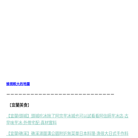
檢視較大的地圖
－－－－－－－－－－－－－－－－－－－－－－－－－－－
【
宜蘭美食
】
【宜蘭|頭城】頭城吃冰除了阿宗芋冰城也可以試看看阿信師芋冰店-古
早味芋冰-外帶宅配-真材實料
【宜蘭|礁溪】礁溪湯圍溝公園附近無菜單日本料理-漁很大日式手作料