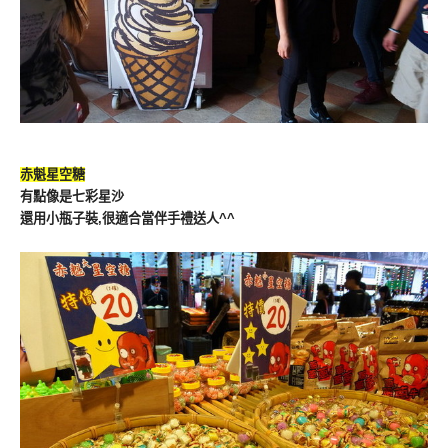
赤魁星空糖
有點像是七彩星沙
還用小瓶子裝,很適合當伴手禮送人^^