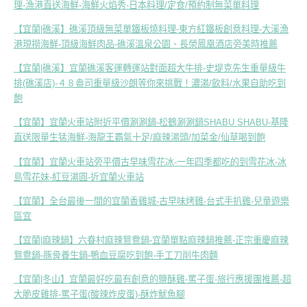
理-漁港直送海鮮-海鮮火焰秀-日本料理/定食/預約制無菜單料理
【宜蘭|礁溪】礁溪頂級無菜單鐵板燒料理-東方紅鐵板創意料理-大溪漁
港現撈海鮮-頂級海鮮肉品-礁溪溫泉公園、長榮鳳凰酒店旁美時推薦
【宜蘭|礁溪】宜蘭礁溪客運轉運站對面超大牛排-史堤克先生重量級牛
排(礁溪店)-４８盎司重量級沙朗等你來挑戰！濃湯/飲料/水果自助吃到
飽
【宜蘭】宜蘭火車站附近平價涮涮鍋-松鶴涮涮鍋SHABU SHABU-基隆
直送限量生猛海鮮-海龍王霸氣十足/麻辣湯頭/加菜金/仙草喝到飽
【宜蘭】宜蘭火車站旁平價古早味雪花冰-一年四季都吃的到雪花冰-冰
島雪花妹-紅豆湯圓-近宜蘭火車站
【宜蘭】全台最後一間的宜蘭香雞城-古早味烤雞-台式手扒雞-兒童遊樂
區宜
【宜蘭|麻辣鍋】六眷村麻辣鴛鴦鍋-宜蘭單點麻辣鍋推薦-正宗重慶麻辣
鴛鴦鍋-豚骨養生鍋-鴨血豆腐吃到飽-手工刀削牛肉麵
【宜蘭|冬山】宜蘭最好吃最有創意的鹽酥雞-罵子蛋-旅行應援團推薦-超
大脆皮雞排-罵子蛋(酸辣炸皮蛋)-酥炸魷魚腳