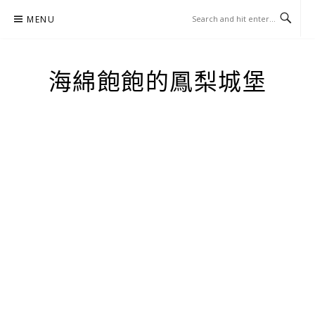
Skip
MENU
to
content
海綿飽飽的鳳梨城堡