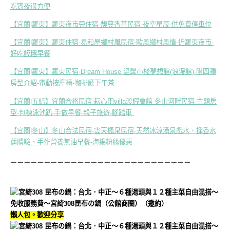
吃宵夜很方便
【宜蘭|羅東】羅東夜市旁住宿-馥蔓香草民宿-夜空星辰-供免費停車位
【宜蘭|羅東】羅東住宿-易和屋鄉村風民宿-歐風鄉村風情-近羅東夜市-
好吃飯糰早餐
【宜蘭|羅東】羅東民宿-Dream House 溫馨小棧夢想館(浪漫館)-附四種
房型介紹-電動按摩椅-咖啡廳下午茶
【宜蘭|五結】宜蘭合格民宿-耘心田villa渡假會館-冬山河畔民宿-主題房
型-包棟泳池趴-手做早餐-親子旅遊-腳踏車
【宜蘭|冬山】冬山合法民宿-雲天楓泉民宿-天然冰涼湧泉戲水、採香水
蓮體驗、手作營養無油早餐-海綿粉絲優惠
－－－－－－－－－－－－－－－－－－－－－－－－－－－
懶人包。歡迎分享