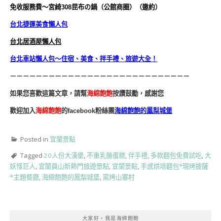
台北捷運美食懶人包
台北居酒屋懶人包
台北車站懶人包～住宿、美食、拌手禮、旅遊大全！
－－－－－－－－－－－－－－－－－－－－－－－－－－－－
如果您喜歡這篇文章，請幫
海綿飽飽
按讚鼓勵，感謝您
歡迎加入
海綿飽飽
的facebook粉絲團
海綿飽飽的鳳梨城堡
Posted in
宜蘭景點
Tagged
20人份大漢堡
,
不重乳酪蛋糕
,
伴手禮
,
多款麵包免費試吃
,
大
妖怪巨人
,
宜蘭員山新熱門旅遊景點
,
宜蘭景點
,
手感烘培麵包*現烤披薩
*主題餐廳
,
海綿飽飽的鳳梨城堡
,
窯烤山寨村
大家好，我是海綿飽飽