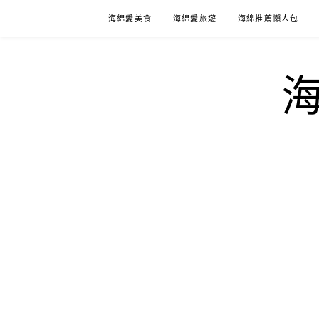
Skip
海綿愛美食
海綿愛旅遊
海綿推薦懶人包
to
content