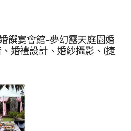
園婚饌宴會館-夢幻露天庭園婚
借、婚禮設計、婚紗攝影、(捷