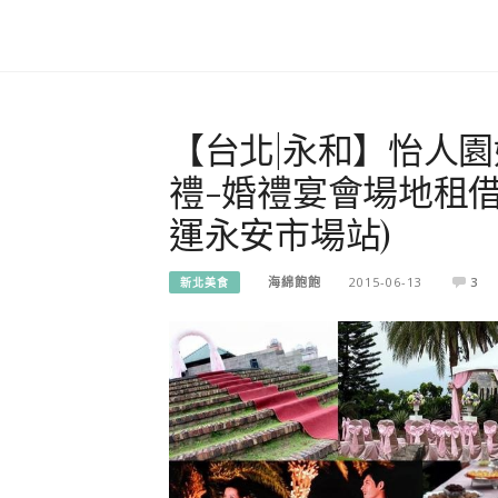
【台北|永和】怡人
禮-婚禮宴會場地租
運永安市場站)
海綿飽飽
2015-06-13
3
新北美食