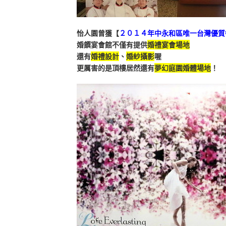
怡人園曾獲【
２０１４年中永和區唯一台灣優質
婚饌宴會館不僅有提供
婚禮宴會場地
還有
婚禮設計
、
婚紗攝影
喔
更厲害的是頂樓居然還有
夢幻庭園婚體場地
！