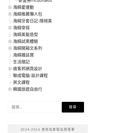
麥當勞mcdonalds
海綿愛運動
海綿推薦懶人包
海綿牙套日記-隱視美
海綿穿搭
海綿美髮造型
海綿試乘體驗
海綿開箱文系列
海綿雜誌賞
生活隨記
痞客邦網頁設計
聯成電腦-設計課程
英文課程
韓國旅遊自由行
搜
尋
關
鍵
2024-2026 食尚玩家駐站部落客
字: