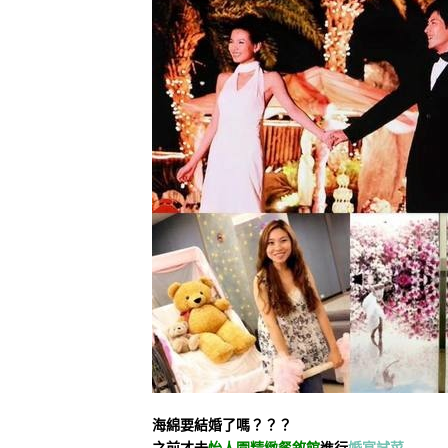
海綿要結婚了嗎？？？
之前才去
怡人園精緻餐敘館
進行
婚宴試菜