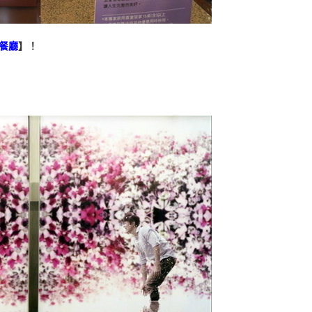
餐廳
】！