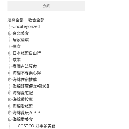
分類
展開全部
|
收合全部
Uncategorized
台北美食
居家清潔
廣宣
日本旅遊自由行
歇業
泰國古法算命
海綿不專業心得
海綿住宿推薦
海綿好康便宜報妳知
海綿愛宅配
海綿愛按摩
海綿愛旅遊
海綿愛玩ＡＰＰ
海綿愛美食
COSTCO 好事多美食