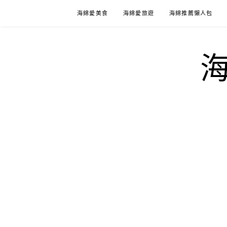
Skip
海綿愛美食
海綿愛旅遊
海綿推薦懶人包
to
content