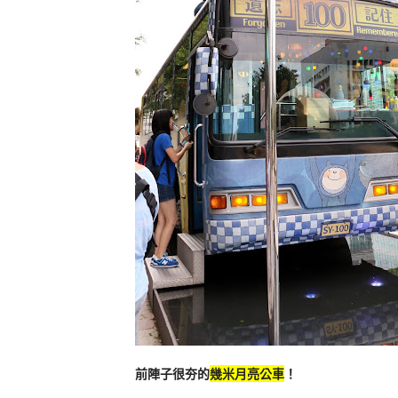
前陣子很夯的
幾米月亮公車
！