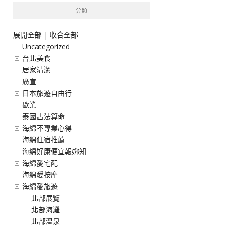
分類
展開全部
|
收合全部
Uncategorized
台北美食
居家清潔
廣宣
日本旅遊自由行
歇業
泰國古法算命
海綿不專業心得
海綿住宿推薦
海綿好康便宜報妳知
海綿愛宅配
海綿愛按摩
海綿愛旅遊
北部展覽
北部海灘
北部溫泉