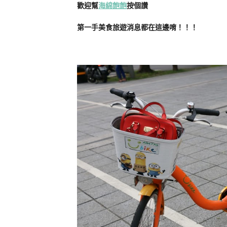
歡迎幫
海綿飽飽
按個讚
第一手美食旅遊消息都在這邊唷！！！