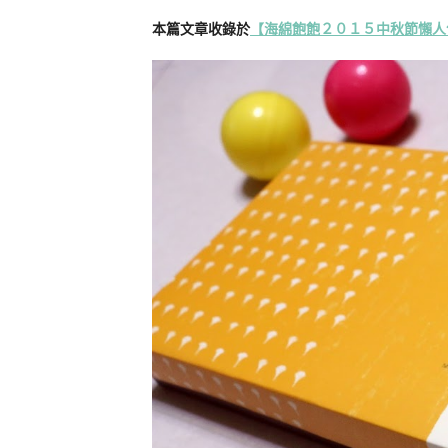
本篇文章收錄於
【海綿飽飽２０１５中秋節懶人