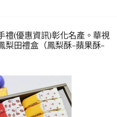
手禮(優惠資訊)彰化名產。華視
鳳梨田禮盒（鳳梨酥-蘋果酥-