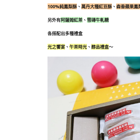
100%純鳳梨酥
、
萬丹大種紅豆酥
、
森香蘋果鳳
另外有
阿薩姆紅茶
、
雪磚牛軋糖
各搭配出多種禮盒
光之饗宴
、
午茶時光
、
醇品禮盒
～