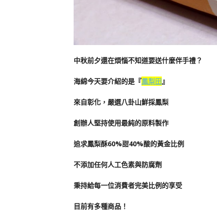
中秋前夕還在煩惱不知道要送什麼伴手禮？
海綿今天要介紹的是『
鳳梨田
』
來自彰化，嚴選八卦山鮮採鳳梨
創辦人堅持使用最純的原料製作
追求鳳梨酥60%甜40%酸的黃金比例
不添加任何人工色素與防腐劑
秉持給每一位消費者完美比例的享受
目前有多種商品！