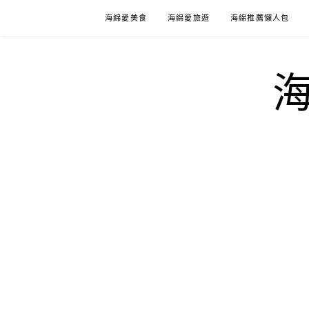
Skip
海綿愛美食
海綿愛旅遊
海綿推薦懶人包
to
content