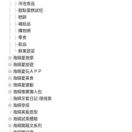
沖泡食品
甜點蛋糕試吃
糕餅
補給品
購物網
零食
飲品
鮮果蔬菜
海綿愛按摩
海綿愛旅遊
海綿愛玩ＡＰＰ
海綿愛美食
海綿愛運動
海綿推薦懶人包
海綿牙套日記-隱視美
海綿穿搭
海綿美髮造型
海綿試乘體驗
海綿開箱文系列