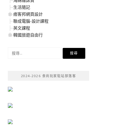
海綿雜誌賞
生活隨記
痞客邦網頁設計
聯成電腦-設計課程
英文課程
韓國旅遊自由行
搜
尋
關
鍵
2024-2026 食尚玩家駐站部落客
字: