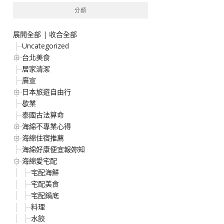
分類
展開全部
|
收合全部
Uncategorized
台北美食
居家清潔
廣宣
日本旅遊自由行
歇業
泰國古法算命
海綿不專業心得
海綿住宿推薦
海綿好康便宜報妳知
海綿愛宅配
宅配海鮮
宅配美食
宅配鍋底
料理
水餃