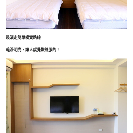
裝潢走簡單樸實路線
乾淨明亮，讓人感覺蠻舒服的！