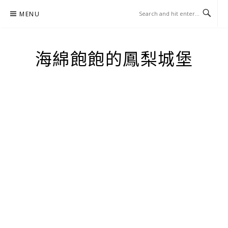
Skip
MENU
to
content
海綿飽飽的鳳梨城堡