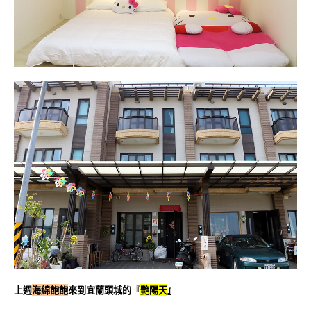
上週
海綿飽飽
來到宜蘭頭城的『
艷陽天
』