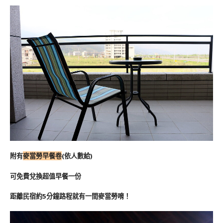
附有
麥當勞早餐卷
(依人數給)
可免費兌換超值早餐一份
距離民宿約5分鐘路程就有一間麥當勞唷！