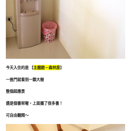
今天入住的是 【
主題館－森林房
】
一進門就看到一顆大樹
整個超應景
還是個書架喔，上面擺了很多書！
可自由翻閱～