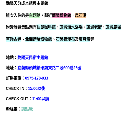
艷陽天分成本館與主題館
這次入住的是
主題館
，
鄰近
蘭陽博物館
，
烏石港
附近旅遊景點還有
伯朗咖啡館
、
頭城海水浴場
、
頭城老街
、
頭城農場
草嶺古道
、
北關螃蟹博物館
、
石盤寮瀑布
及
蜜月灣
等
地
點
：
艷陽天
民宿主題館
地址：
宜蘭縣頭城鎮環鎮東路二段600巷23號
訂房電話：
0975-178-033
CHECK IN：
15:00以後
CHECK OUT：
11:00以前
粉絲團：
請點我