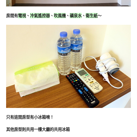
房間有
電視
、
冷氣遙控器
、
吹風機
、
礦泉水
、
衛生紙
～
只有這間房型有小冰箱唷！
其他房型則共用一樓大廳的共用冰箱