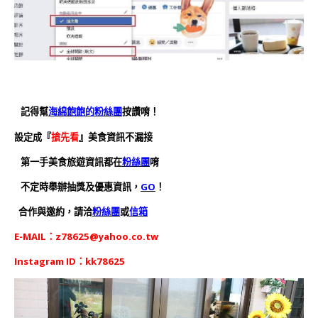
記得幫
海綿飽飽的粉絲團
按讚唷！
設定成『
搶先看
』美食資訊不漏接
第一手美食旅遊資訊都在
粉絲團
唷
不定時舉辦抽獎及優惠資訊，
GO
！
合作與邀約，請洽
粉絲團
或
信箱
E-MAIL：
z78625@yahoo.co.tw
Instagram ID：kk78625