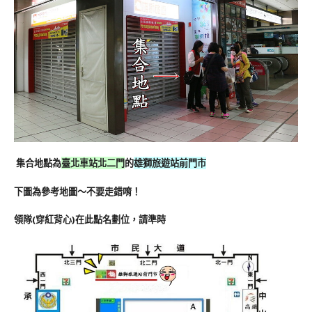
集合地點為
臺北車站北二門
的
雄獅旅遊站前門市
下圖為參考地圖～不要走錯唷！
領隊(穿紅背心)在此點名劃位，請準時