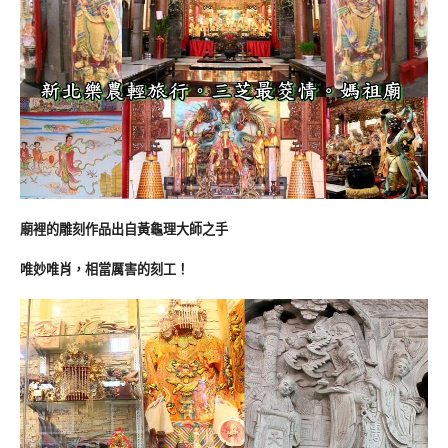
廟裡的雕刻作品出自黃龜理大師之手
唯妙唯肖，相當厲害的刻工！