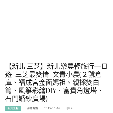
【新北|三芝】新北樂農輕旅行一日
遊-三芝最筊情-文青小農(２號倉
庫、福成宮金面媽祖、親採筊白
筍、風箏彩繪DIY、富貴角燈塔、
石門婚紗廣場)
新北景點
海綿飽飽
2015-11-16
4