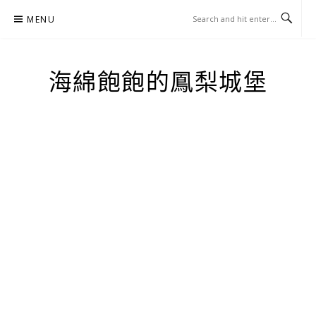
Skip
MENU
to
content
海綿飽飽的鳳梨城堡