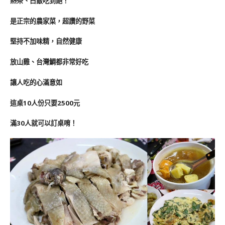
熱茶、白飯吃到飽！
是正宗的農家菜，超讚的野菜
堅持不加味精，自然健康
放山雞、台灣鯛都非常好吃
讓人吃的心滿意如
這桌10人份只要2500元
滿30人就可以訂桌唷！