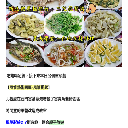
吃飽喝足後，接下來本日另個重頭戲
【
風箏藝術園區-風箏揚起
】
北觀處在石門富基漁港增設了富貴角藝術園區
將閒置的軍營改造成教室
風箏彩繪DIY
挺有趣，適合
親子旅遊