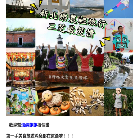
歡迎幫
海綿飽飽
按個讚
第一手美食旅遊消息都在這邊唷！！！