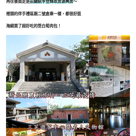
再往後面走是
前總統李登輝故居源興居
～
裡頭的伴手禮區跟二號倉庫一樣，都很好逛
海綿買了超好吃的筊白筍肉包！