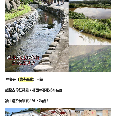
中餐在【
農夫學堂
】用餐
超復古的紅磚屋，裡面以客家花布裝飾
牆上還掛著簑衣斗笠，超酷！