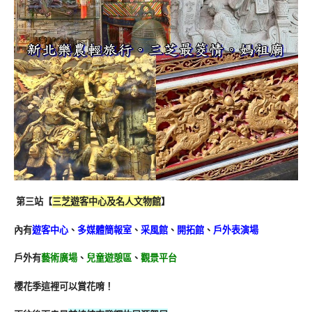
第三站【
三芝遊客中心及名人文物館
】
內有
遊客中心
、
多媒體簡報室
、
采風館
、
開拓館
、
戶外表演場
戶外有
藝術廣場
、
兒童遊憩區
、
觀景平台
櫻花季這裡可以賞花唷！