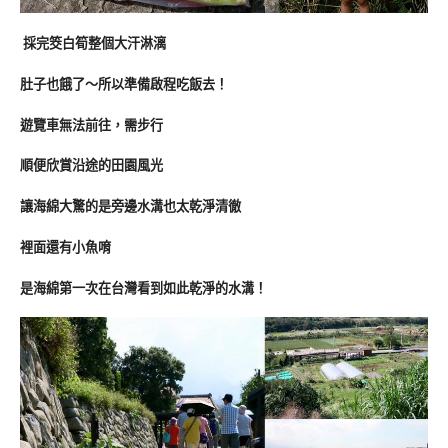
採完筊白筍整個大汗淋漓
肚子也餓了～所以準備啟程吃飯去！
遊覽車無法前往，需步行
順便欣賞沿途的田園風光
讓海綿大驚的是旁邊水溝也太乾淨清徹
裡面還有小魚唷
是海綿第一次在台灣看到如此乾淨的水溝！