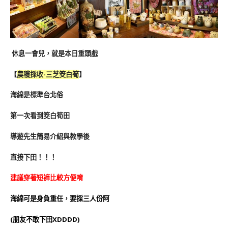
休息一會兒，就是本日重頭戲
【
農穫採收-三芝筊白筍
】
海綿是標準台北俗
第一次看到筊白筍田
導遊先生簡易介紹與教學後
直接下田！！！
建議穿著短褲比較方便唷
海綿可是身負重任，要採三人份阿
(朋友不敢下田XDDDD)