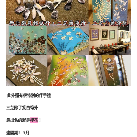
此外還有很特別的伴手禮
三芝除了筊白筍外
最出名的就是
櫻花
！
盛開期2~3月