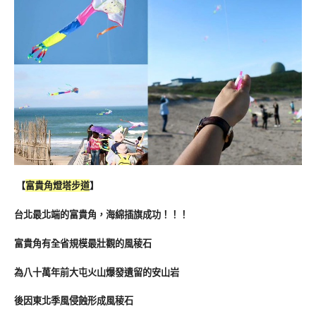
【
富貴角燈塔步道
】
台北最北端的富貴角，海綿插旗成功！！！
富貴角有全省規模最壯觀的風稜石
為八十萬年前大屯火山爆發遺留的安山岩
後因東北季風侵蝕形成風稜石