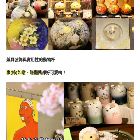
兼具裝飾與實用性的動物杯
事(柿)如意
、
賺翻豬
都好可愛唷！