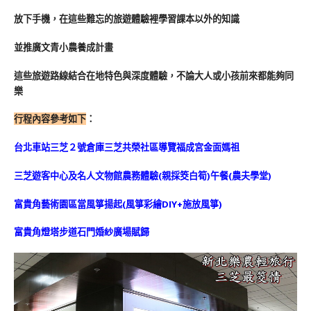
放下手機，在這些難忘的旅遊體驗裡學習課本以外的知識
並推廣文青小農養成計畫
這些旅遊路線結合在地特色與深度體驗，不論大人或小孩前來都能夠同
樂
行程內容參考如下
：
台北車站
三芝２號倉庫
三芝共榮社區導覽
福成宮金面媽祖
三芝遊客中心及名人文物館
農務體驗(親採筊白筍
)
午餐(農夫學堂)
富貴角藝術園區
當風箏揚起(風箏彩繪DIY+施放風箏)
富貴角燈塔步道
石門婚紗廣場
賦歸