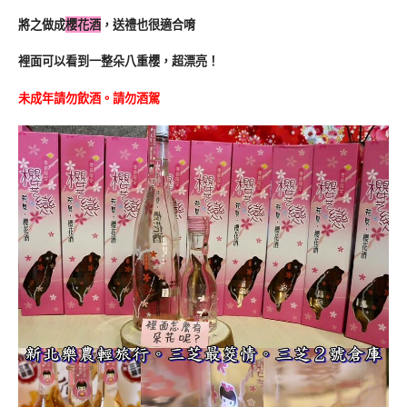
將之做成
櫻花酒
，送禮也很適合唷
裡面可以看到一整朵八重櫻，超漂亮！
未成年請勿飲酒。請勿酒駕