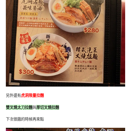
另外還有
虎洞限量拉麵
雙叉燒太刀拉麵
與
厚切叉燒拉麵
下次很餓的時候再來點