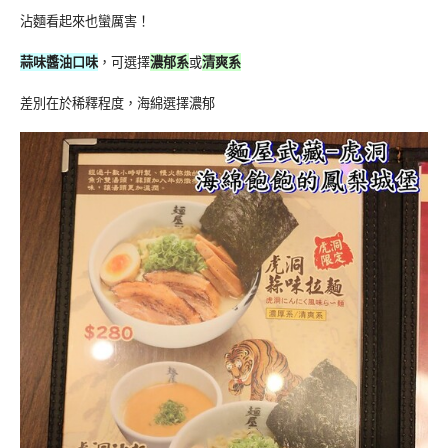
沾麵看起來也蠻厲害！
蒜味醬油口味
，可選擇
濃郁系
或
清爽系
差別在於稀釋程度，海綿選擇濃郁