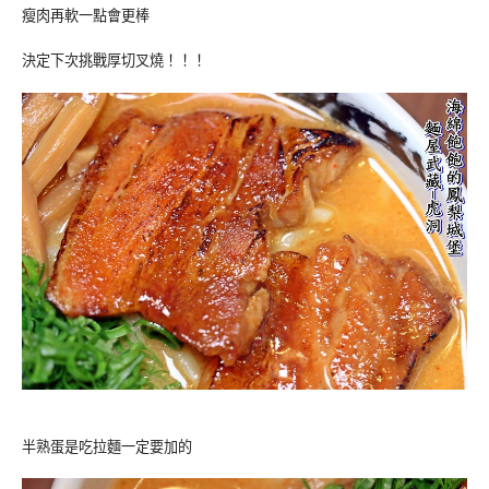
瘦肉再軟一點會更棒
決定下次挑戰厚切叉燒！！！
半熟蛋是吃拉麵一定要加的