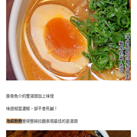
豚骨魚介的雙湯頭加上味增
味道相當濃郁，卻不會死鹹！
海綿飽飽
覺得整碗拉麵表現最佳的是湯頭