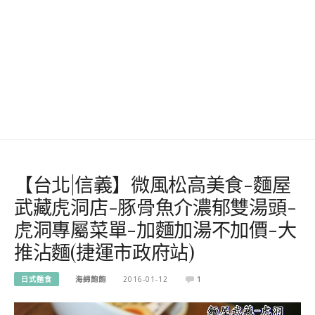
【台北|信義】微風松高美食-麵屋
武藏虎洞店-豚骨魚介濃郁雙湯頭-
虎洞專屬菜單-加麵加湯不加價-大
推沾麵(捷運市政府站)
日式麵食
海綿飽飽
2016-01-12
1