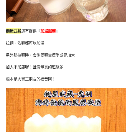
麵屋武藏
還有提供『
加湯服務
』
拉麵、沾麵都可以加湯
另外點拉麵時，會詢問麵量標準或是加大
加大不加錢喔！且份量真的超級多
根本是大胃王朋友的福音阿！