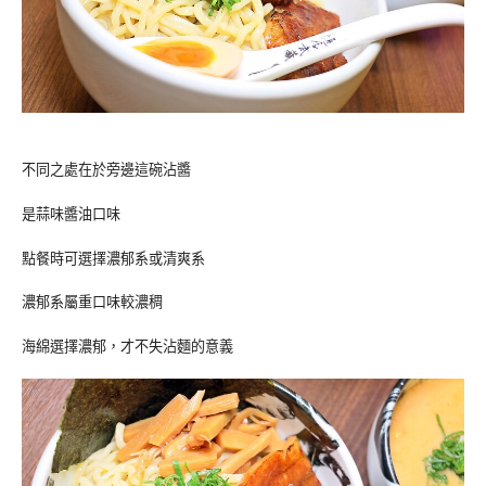
不同之處在於旁邊這碗沾醬
是蒜味醬油口味
點餐時可選擇濃郁系或清爽系
濃郁系屬重口味較濃稠
海綿選擇濃郁，才不失沾麵的意義