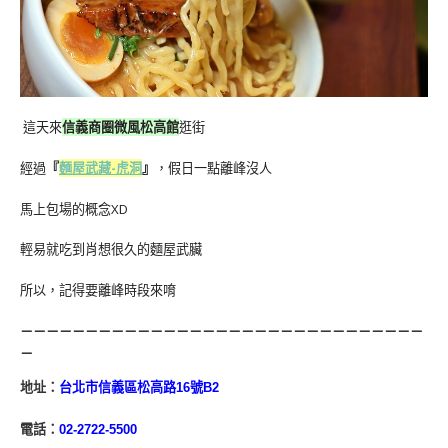
這天來
信義商圈微風松高館
逛街
經過
『
麵屋武藏-虎洞
』
，假日一點離峰沒人
馬上包場的概念XD
輕易就吃到肖想很久的麵屋武臟
所以，記得要離峰時段來唷
－－－－－－－－－－－－－－－－－－－－－－－－－－－－－－－
－
地址：
台北市信義區松高路16號B2
電話：
02-2722-5500