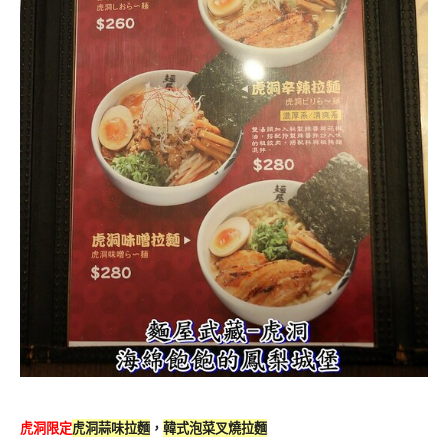
虎洞限定
虎洞蒜味拉麵
，
韓式泡菜叉燒拉麵