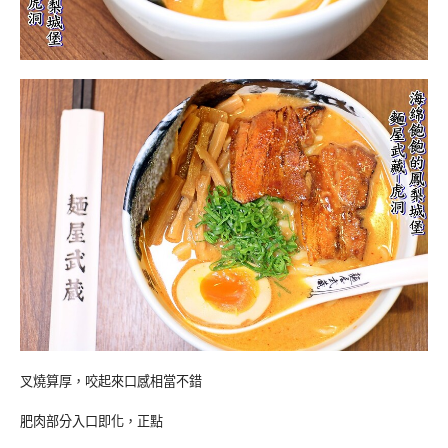
叉燒算厚，咬起來口感相當不錯
肥肉部分入口即化，正點