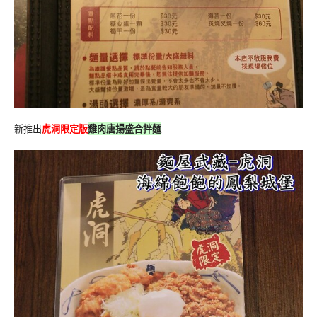
新推出
虎洞限定版
雞肉唐揚盛合拌麵