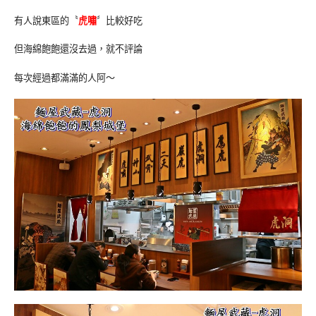
有人說東區的〝
虎嘯
〞比較好吃
但海綿飽飽還沒去過，就不評論
每次經過都滿滿的人阿～