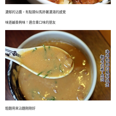
濃郁的沾醬，有點類似馬鈴薯濃湯的感覺
味道鹹香夠味！適合重口味的朋友
粗麵用來沾麵剛剛好