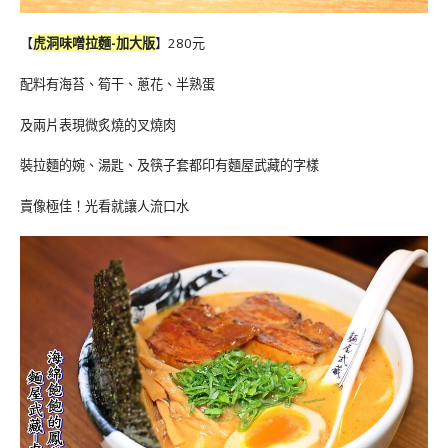
【
虎洞味噌拉麵-加大版
】280元
配料有海苔、筍干、蔥花、半熟蛋
及兩片表現微炙燒的叉燒肉
裝拉麵的婉、湯匙、及筷子套都印有麵屋武藏的字樣
賣像極佳！光看就讓人流口水