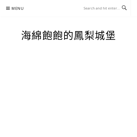
Skip
MENU
to
content
海綿飽飽的鳳梨城堡