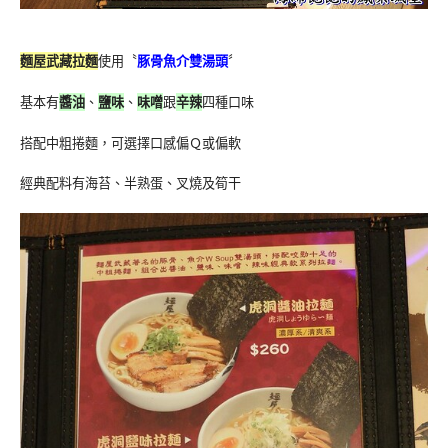
麵屋武藏拉麵
使用〝
豚骨魚介雙湯頭
〞
基本有
醬油
、
鹽味
、
味噌
跟
辛辣
四種口味
搭配中粗捲麵，可選擇口感偏Ｑ或偏軟
經典配料有海苔、半熟蛋、叉燒及筍干