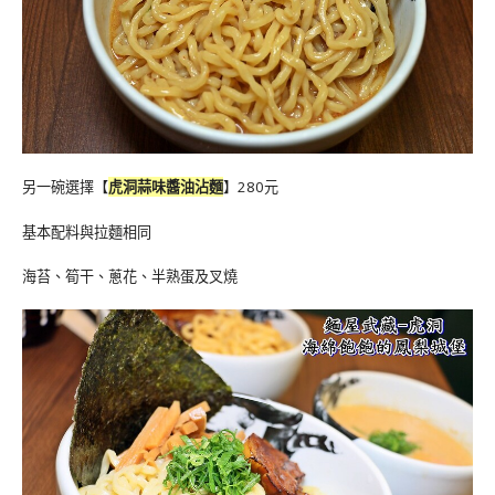
另一碗選擇【
虎洞蒜味醬油沾麵
】280元
基本配料與拉麵相同
海苔、筍干、蔥花、半熟蛋及叉燒