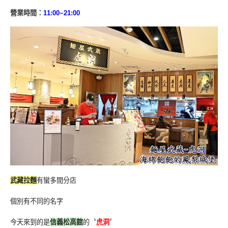
營業時間：
11:00~21:00
武藏拉麵
有
蠻多間分店
個別有不同的名字
今天來到的是
信義松高館
的〝
虎洞
〞