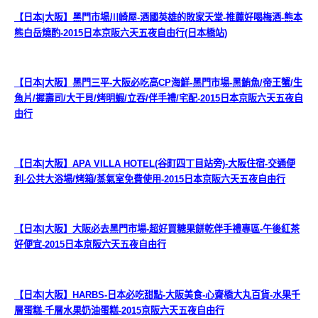
【日本|大阪】黑門市場川崎屋-酒國英雄的敗家天堂-推薦好喝梅酒-熊本
熊白岳燒酌-2015日本京阪六天五夜自由行(日本橋站)
【日本|大阪】黑門三平-大阪必吃高CP海鮮-黑門市場-黑鮪魚/帝王蟹/生
魚片/握壽司/大干貝/烤明蝦/立吞/伴手禮/宅配-2015日本京阪六天五夜自
由行
【日本|大阪】APA VILLA HOTEL(谷町四丁目站旁)-大阪住宿-交通便
利-公共大浴場/烤箱/蒸氣室免費使用-2015日本京阪六天五夜自由行
【日本|大阪】大阪必去黑門市場-超好買糖果餅乾伴手禮專區-午後紅茶
好便宜-2015日本京阪六天五夜自由行
【日本|大阪】HARBS-日本必吃甜點-大阪美食-心齋橋大丸百貨-水果千
層蛋糕-千層水果奶油蛋糕-2015京阪六天五夜自由行