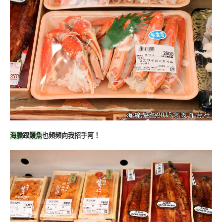
海膽
跟
鰻魚
也頻頻向我招手阿！