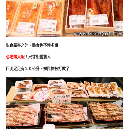
生食厲害之外，熟食也不惶多讓
必吃烤大蝦
！尺寸相當驚人
目測足足有２０公分，鄉民快被打敗了