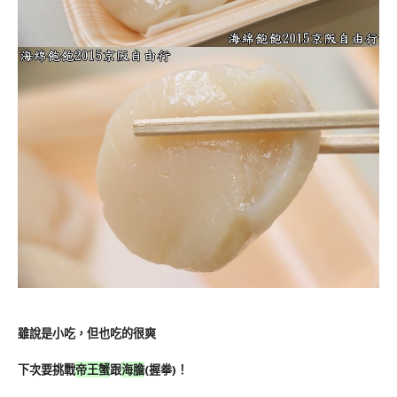
雖說是小吃，但也吃的很爽
下次要挑戰
帝王蟹
跟
海膽
(握拳)！