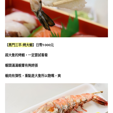
【
黑門三平-烤大蝦
】日幣1000元
超大隻的烤蝦，一定要試看看
蝦頭滿滿蝦膏有夠誇張
蝦肉有彈性，重點是大隻所以飽嘴，爽