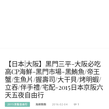
【日本|大阪】黑門三平-大阪必吃
高CP海鮮-黑門市場-黑鮪魚/帝王
蟹/生魚片/握壽司/大干貝/烤明蝦/
立吞/伴手禮/宅配-2015日本京阪六
天五夜自由行
2015京阪自由行
海綿飽飽
2016-02-04
1