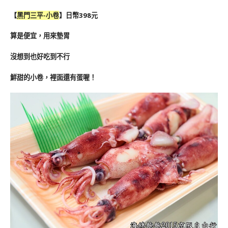
【
黑門三平-小卷
】日幣398元
算是便宜，用來墊胃
沒想到也好吃到不行
鮮甜的小卷，裡面還有蛋喔！