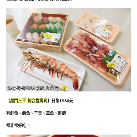
【
黑門三平-綜合握壽司
】日幣1980元
有鮭魚、鮪魚、干貝、章魚、鮮蝦
都非常好吃！