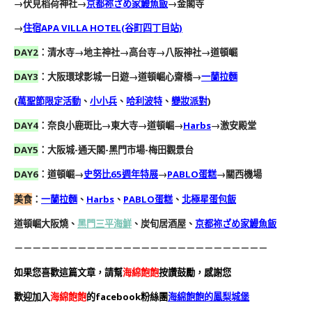
→伏見稻荷神社→
京都祢ざめ家鰻魚飯
→金閣寺
→
住宿APA VILLA HOTEL
(谷町四丁目站)
DAY2
：清水寺
→
地主神社
→
高台寺
→
八阪神社
→
道頓崛
DAY3
：大阪環球影城一日遊
→
道頓崛心齋橋
→
一蘭拉麵
(
萬聖節限定活動
、
小小兵
、
哈利波特
、
變妝派對
)
DAY4
：奈良
小鹿斑比
→
東大寺
→
道頓崛
→
Harbs
→
激安殿堂
DAY5
：大阪城-通天閣-黑門市場-梅田觀景台
DAY6
：
道頓崛→
史努比65週年特展
→
PABLO蛋糕
→
關西機場
美食
：
一蘭拉麵
、
Harbs
、
PABLO蛋糕
、
北極星蛋包飯
道頓崛大阪燒、
黑門三平海鮮
、炭旬居酒屋、
京都祢ざめ家鰻魚飯
－－－－－－－－－－－－－－－－－－－－－－－－－－－－
如果您喜歡這篇文章，請幫
海綿飽飽
按讚鼓勵，感謝您
歡迎加入
海綿飽飽
的facebook粉絲團
海綿飽飽的鳳梨城堡