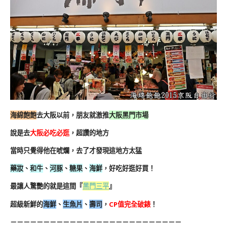
海綿飽飽
去大阪以前，朋友就激推
大阪黑門市場
說是去
大阪必吃必逛
，超讚的地方
當時只覺得他在唬爛，去了才發現這地方太猛
藥妝
、
和牛
、
河豚
、
糖果
、
海鮮
，好吃好逛好買！
最讓人驚艷的就是這間『
黑門三平
』
超級新鮮的
海鮮
、
生魚片
、
壽司
，
CP值完全破錶
！
－－－－－－－－－－－－－－－－－－－－－－－－－－