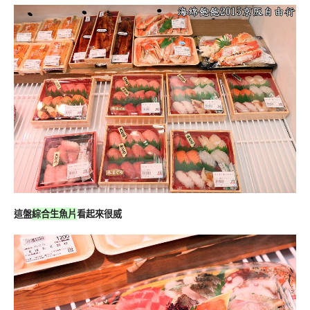
這盤
綜合生魚片
看起來很威