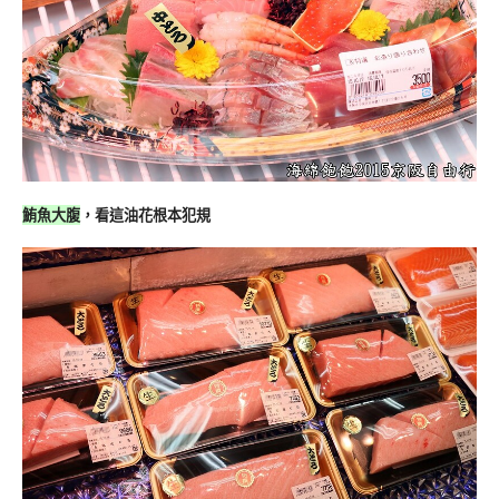
鮪魚大腹
，看這油花根本犯規