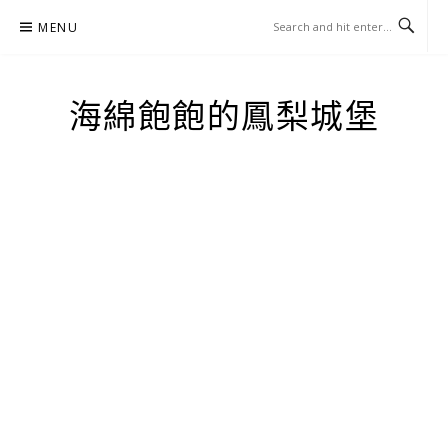
Skip
MENU
to
content
海綿飽飽的鳳梨城堡