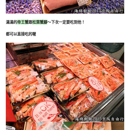
滿滿的
帝王蟹
跟
松葉蟹腳
～下次一定要吃到他！
都可以直接吃的喔