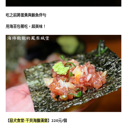
吃之前將蛋黃與鮪魚伴勻
用海苔包著吃，超美味！
【
惡犬食堂-
干貝海膽漢堡
】220元/個