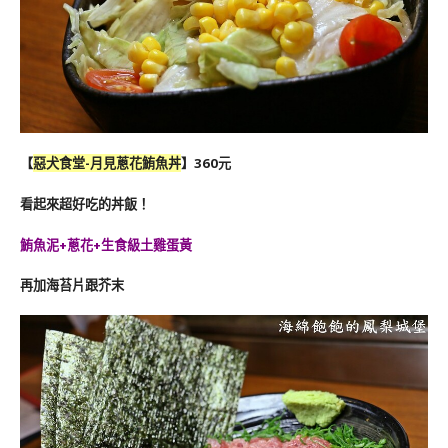
【
惡犬食堂-
月見蔥花鮪魚丼
】360元
看起來超好吃的丼飯！
鮪魚泥+蔥花+生食級土雞蛋黃
再加海苔片跟芥末