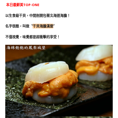
本日最鮮美TOP-ONE
以生食級干貝，中間剖開包著北海道海膽！
名字很酷，叫做〝
干貝海膽漢堡
〞
不僅視覺，味覺都是超衝擊的享受！