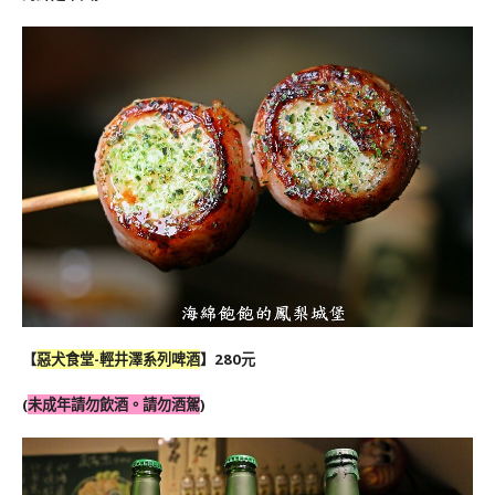
【
惡犬食堂-輕井澤系列啤酒
】280元
(
未成年請勿飲酒。請勿酒駕
)