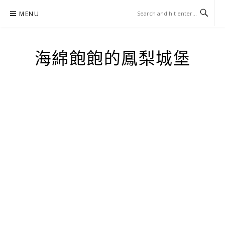
Skip
MENU
to
content
海綿飽飽的鳳梨城堡