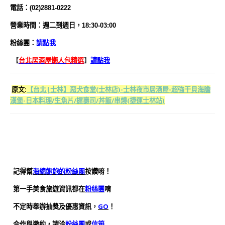
電話：(02)2881-0222
營業時間：週二到週日，
18:30-03:00
粉絲團：
請點我
【
台北居酒屋懶人包精選
】
請點我
原文:
【台北|士林】惡犬食堂(士林店)-士林夜市居酒屋-超強干貝海膽
漢堡-日本料理/生魚片/握壽司/丼飯/串燒(捷運士林站)
記得幫
海綿飽飽的粉絲團
按讚唷！
第一手美食旅遊資訊都在
粉絲團
唷
不定時舉辦抽獎及優惠資訊，
GO
！
合作與邀約，請洽
粉絲團
或
信箱