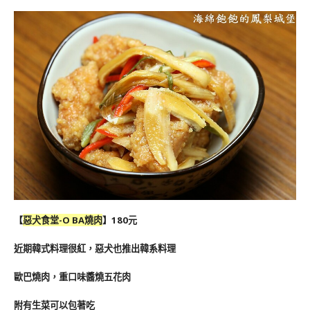
【
惡犬食堂-
O BA燒肉
】180元
近期韓式料理很紅，惡犬也推出韓系料理
歐巴燒肉，重口味醬燒五花肉
附有生菜可以包著吃