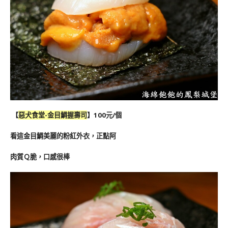
【
惡犬食堂-
金目鯛握壽司
】100元/個
看這金目鯛美麗的粉紅外衣，正點阿
肉質Ｑ脆，口感很棒