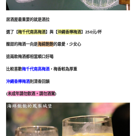
居酒屋最重要的就是酒拉
選了【
梅千代南高梅酒
】與【
沖繩香檸梅酒
】250元/杯
酸甜的梅酒一向是
海綿飽飽
的最愛，少女心
這兩款梅酒都相當順口好喝
比較喜歡
梅千代南高梅酒
，梅香較為厚重
沖繩香檸梅酒
則清香回韻
(
未成年請勿飲酒。請勿酒駕
)