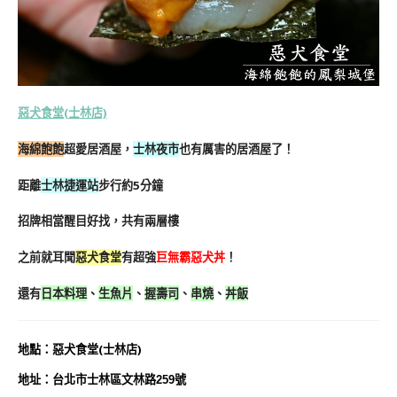
惡犬食堂(士林店)
海綿飽飽
超愛居酒屋，
士林夜市
也有厲害的居酒屋了！
距離
士林捷運站
步行約5分鐘
招牌相當醒目好找，共有兩層樓
之前就耳聞
惡犬食堂
有超強
巨無霸惡犬丼
！
還有
日本料理
、
生魚片
、
握壽司
、
串燒
、
丼飯
地
點
：惡犬食堂(士林店)
地址：台北市士林區文林路259號