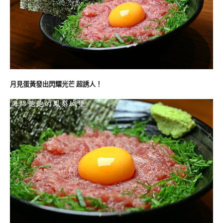
月見蛋黃發出閃耀光芒
超誘人！