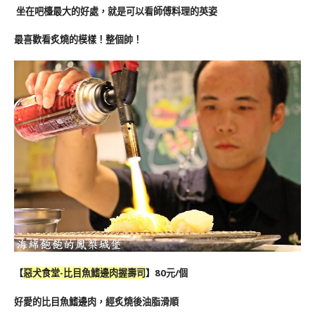
坐在吧檯最大的好處，就是可以看師傅料理的英姿
最喜歡看炙燒的模樣！整個帥！
【
惡犬食堂-比目魚
鰭邊肉握壽司
】80元/個
好愛的比目魚鰭邊肉，經炙燒後油脂滑順