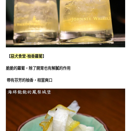
【
惡犬食堂-柚香蘿蔔
】
脆脆的蘿蔔，除了開胃也有解膩的作用
帶有芬芳的柚香，相當爽口