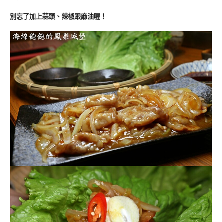
別忘了加上蒜頭、辣椒跟麻油喔！