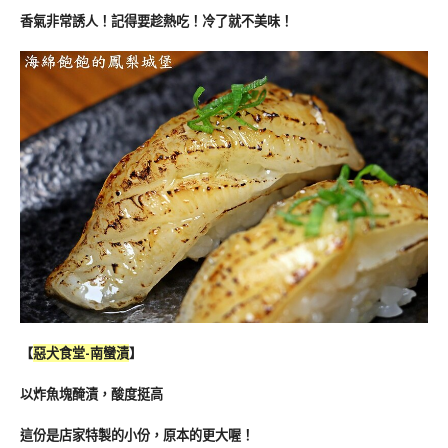
香氣非常誘人！記得要趁熱吃！冷了就不美味！
【
惡犬食堂-
南蠻漬
】
以炸魚塊醃漬，酸度挺高
這份是店家特製的小份，原本的更大喔！