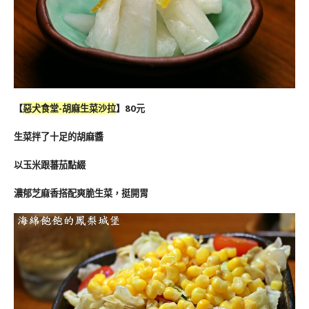
【
惡犬食堂-
胡麻生菜沙拉
】80元
生菜拌了十足的胡麻醬
以玉米跟蕃茄點綴
濃郁芝麻香搭配爽脆生菜，挺開胃