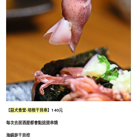
【
惡犬食堂-
培根干貝串
】140元
每次去居酒屋都會點這道串燒
海綿是干貝控