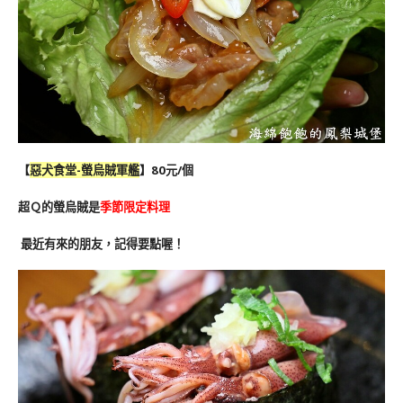
【
惡犬食堂-
螢烏賊軍艦
】80元/個
超Ｑ的螢烏賊是
季節限定料理
最近有來的朋友，記得要點喔！