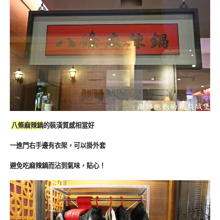
八條麻辣鍋
的裝潢質感相當好
一進門右手邊有衣架，可以掛外套
避免吃麻辣鍋而沾到氣味，貼心！