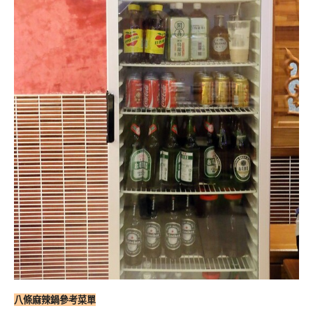
八條麻辣鍋參考菜單