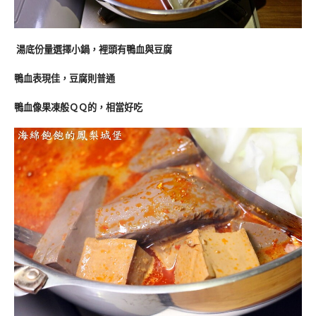
湯底份量選擇小鍋，裡頭有鴨血與豆腐
鴨血表現佳，豆腐則普通
鴨血像果凍般ＱＱ的，相當好吃