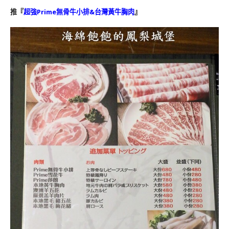
推『
超強Prime無骨牛小排&台灣黃牛胸肉
』