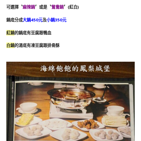
可選擇〝
麻辣鍋
〞或是〝
鴛鴦鍋
〞(紅白)
鍋底分成
大鍋450元
及
小鍋350元
紅鍋
的鍋底有豆腐跟鴨血
白鍋
的湯底有凍豆腐跟排骨酥