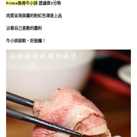
Prime無骨牛小排
建議煮3分熟
肉質呈現美麗的粉紅色澤是上品
沾著自己喜歡的醬料
牛小排超軟，好過癮！