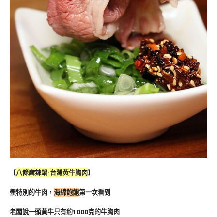
【
八條麻辣鍋-台灣黃牛胸肉
】
蠻特別的牛肉，
海綿飽飽
第一次看到
老闆說一頭黃牛只有約1000克的牛胸肉