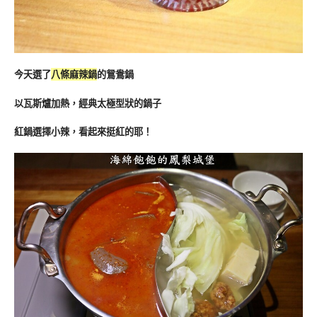
今天選了
八條麻辣鍋
的鴛鴦鍋
以瓦斯爐加熱，經典太極型狀的鍋子
紅鍋選擇小辣，看起來挺紅的耶！