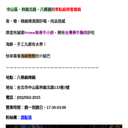
中山區
、
林森北路
、
八條通
的
單點麻辣鴛鴦鍋
香、嗆、辣麻辣湯頭好喝，肉品很威
厚度有誠意
Prime無骨牛小排
，稀有
台灣黃牛胸肉
好吃
海鮮、手工丸都有水準！
快來看看
海綿飽飽
的介紹巴
－－－－－－－－－－－－－－－－－－－－－－－－－
地
點
：八條麻辣鍋
地址：台北市中山區林森北路133巷3號
電話：(02)2562-2015
營業時間：週一到週日，17:30-03:00
粉絲團：
請點我