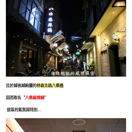
位於越夜越絢麗的
林森北路八條通
因而取名〝
八條麻辣鍋
〞
這區的氣氛超特別…