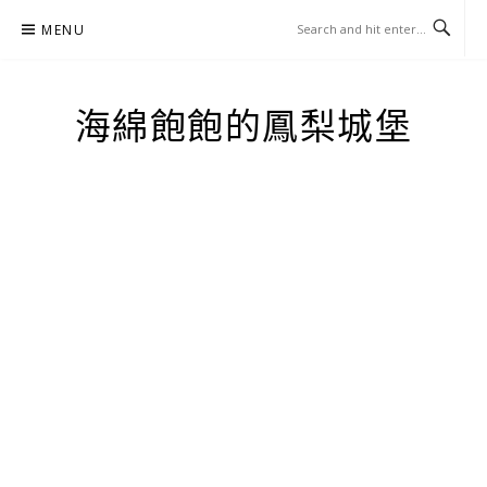
Skip
MENU
to
content
海綿飽飽的鳳梨城堡