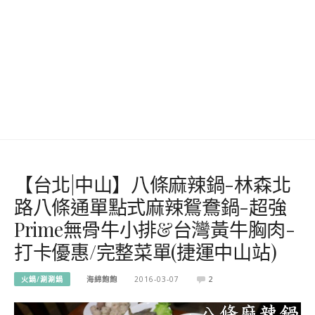
【台北|中山】八條麻辣鍋-林森北
路八條通單點式麻辣鴛鴦鍋-超強
Prime無骨牛小排&台灣黃牛胸肉-
打卡優惠/完整菜單(捷運中山站)
火鍋/涮涮鍋
海綿飽飽
2016-03-07
2