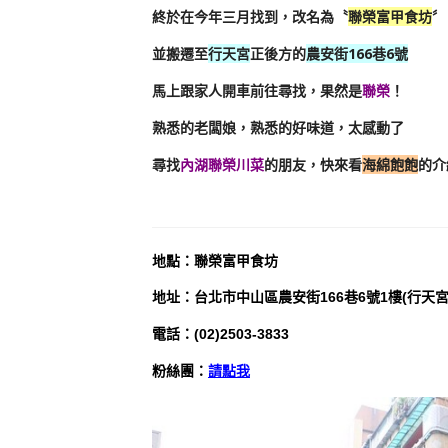
終於在今年三月找到，改名為〝
聯榮富甲食坊
〞
並搬遷至
行天宮
正後方的
農安街166巷6號
馬上跟家人開車前往尋找，果然是
聯榮
！
熟悉的老闆娘，熟悉的好味道，太感動了
尋找
內湖聯榮川菜
的朋友，快來看
海綿飽飽
的介
地
點
：
聯榮富甲食坊
地址：台北市中山區農安街166巷6號1樓(行天宮
電話：(02)2503-3833
粉絲團：
請點我