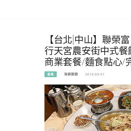
【台北|中山】聯榮富
行天宮農安街中式餐館
商業套餐/麵食點心/
海綿飽飽
2016-04-01
歇業