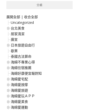
分類
展開全部
|
收合全部
Uncategorized
台北美食
居家清潔
廣宣
日本旅遊自由行
歇業
泰國古法算命
海綿不專業心得
海綿住宿推薦
海綿好康便宜報妳知
海綿愛宅配
海綿愛按摩
海綿愛旅遊
海綿愛玩ＡＰＰ
海綿愛美食
海綿愛運動