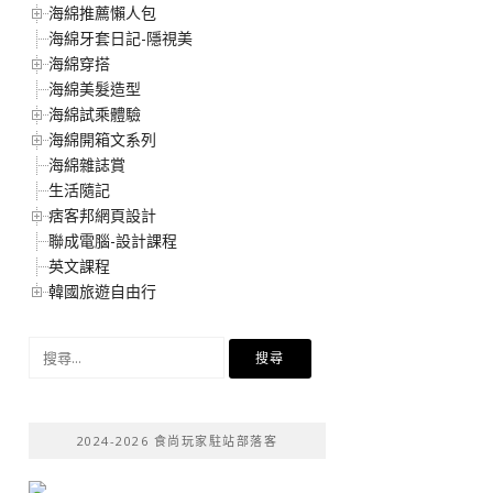
海綿推薦懶人包
海綿牙套日記-隱視美
海綿穿搭
海綿美髮造型
海綿試乘體驗
海綿開箱文系列
海綿雜誌賞
生活隨記
痞客邦網頁設計
聯成電腦-設計課程
英文課程
韓國旅遊自由行
搜
尋
關
鍵
2024-2026 食尚玩家駐站部落客
字: