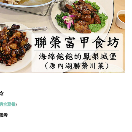
念
適合聚餐
)
霹靂