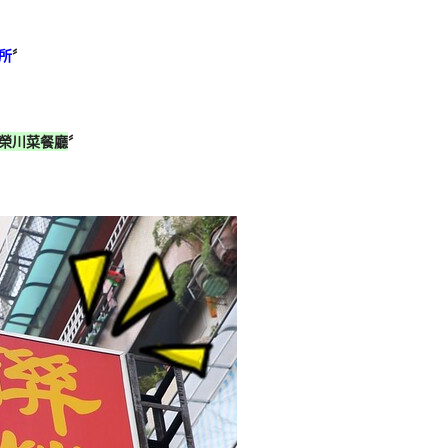
所
〞
榮川菜餐廳
〞