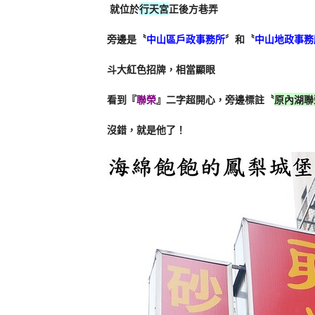
就位於
行天宮
正後方巷弄
旁邊是〝
中山區戶政事務所
〞和〝
中山地政事務
斗大紅色招牌，相當顯眼
看到『
聯榮
』二字超開心，旁邊標註〝
原內湖聯
沒錯，就是他了！