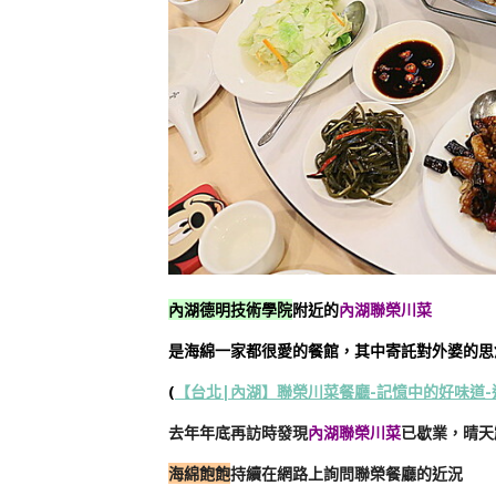
內湖德明技術學院
附近的
內湖聯榮川菜
是海綿一家都很愛的餐館，其中寄託對外婆的思
(
【台北|內湖】聯榮川菜餐廳-記憶中的好味道-
去年年底再訪時發現
內湖聯榮川菜
已歇業，晴天
海綿飽飽
持續在網路上詢問聯榮餐廳的近況