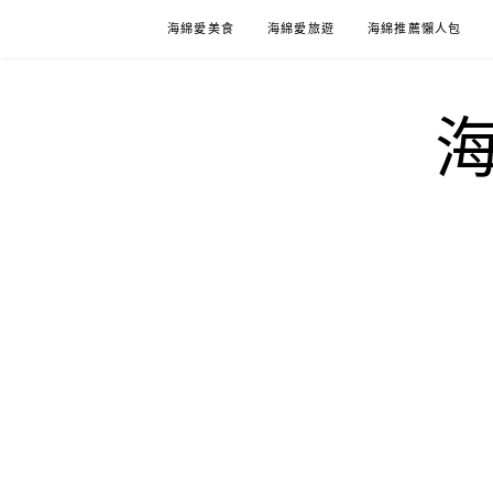
Skip
海綿愛美食
海綿愛旅遊
海綿推薦懶人包
to
content