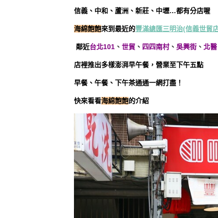
信義、中和、蘆洲、新莊、中壢…都有分店喔
海綿飽飽
來到最近的
豐滿總匯三明治(信義世貿店
鄰近
台北101
、
世貿
、
四四南村
、
吳興街
、
北醫
店裡推出多樣澎湃早午餐，營業至下午五點
早餐、午餐、下午茶通通一網打盡！
快來看看
海綿飽飽
的介紹