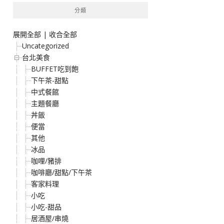
分類
展開全部
|
收合全部
Uncategorized
台北美食
BUFFET吃到飽
下午茶-甜點
中式餐館
主題餐廳
丼飯
便當
其他
冰品
咖哩/豬排
咖啡廳/甜點/下午茶
客家料理
小吃
小吃-甜品
居酒屋/串燒