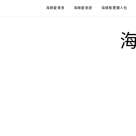
Skip
海綿愛美食
海綿愛旅遊
海綿推薦懶人包
to
content