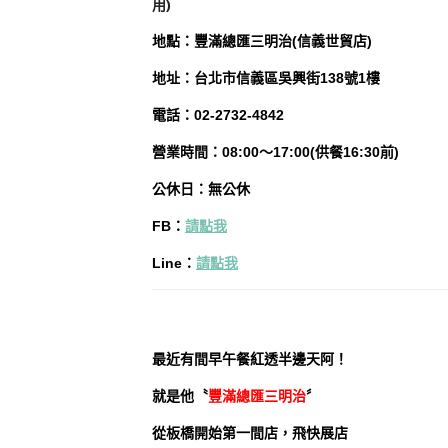
地
點
：豐滿總匯三明治(信義世貿店)
地址：台北市信義區吳興街138號1樓
電話：02-2732-4842
營業時間：08:00～17:00(供餐16:30前)
公休日：無公休
FB
：
請點我
Line
：
請點我
最近有間早午餐紅透半邊天阿！
就是他
〝
豐滿總匯三明治
〞
從板橋開始第一間店，飛快展店