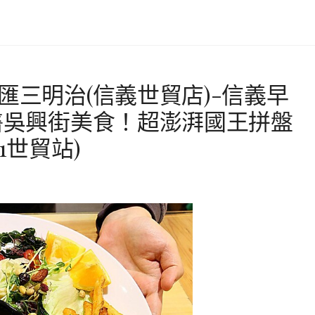
匯三明治(信義世貿店)-信義早
北醫吳興街美食！超澎湃國王拼盤
1世貿站)