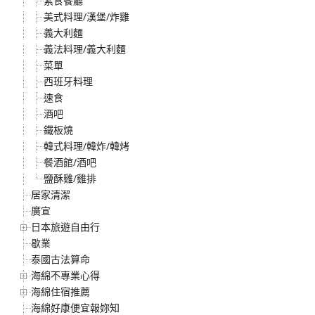
素食餐廳
美式料理/漢堡/炸雞
義大利麵
義法料理/義大利麵
菜單
西班牙料理
速食
酒吧
鐵板燒
韓式料理/韓炸/韓烤
餐酒館/酒吧
鹽酥雞/雞排
居家清潔
廣宣
日本旅遊自由行
歇業
泰國古法算命
海綿不專業心得
海綿住宿推薦
海綿好康便宜報妳知