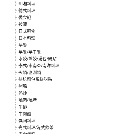
川湘料理
德式料理
愛食記
披薩
日式麵食
日本料理
早餐
早餐/早午餐
水餃/蒸餃/湯包/鍋貼
泰式/東南亞/南洋料理
火鍋/涮涮鍋
烘培麵包蛋糕甜點
烤鴨
熱炒
燒肉/燒烤
牛排
牛肉麵
異國料理
粵式料理/港式飲茶