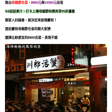
推出
母親節合菜
，
8800元
與
14500元
兩種
5/8前送果汁，打卡上傳母親節快樂再享95折優惠
跟家人討論後，就決定來這裡慶祝！
提前慶祝母親節也省的跟大家擠
選擇比較便宜的8800合菜，表現不錯