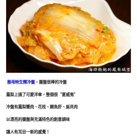
慈母映生輝冷盤
，擺盤很棒的冷盤
鳳梨上插了可愛洋傘，整個很〝夏威夷〞
冷盤有鳳梨蟹肉、花枝、鱈魚肝、扇貝肉
以漂亮的擺盤與充滿特色的創意調味
讓人有耳目一新的感覺！