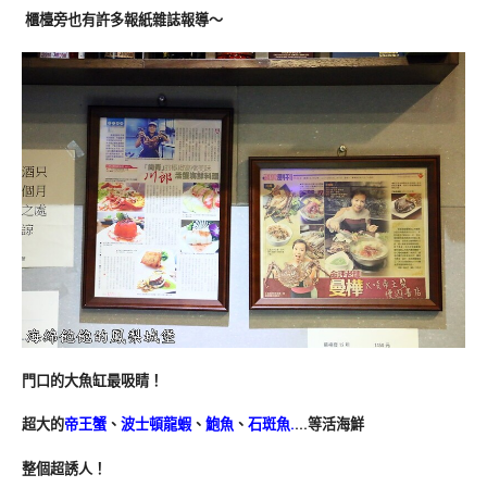
櫃檯旁也有許多報紙雜誌報導～
門口的大魚缸最吸睛！
超大的
帝王蟹
、
波士頓龍蝦
、
鮑魚
、
石斑魚.
…等活海鮮
整個超誘人！