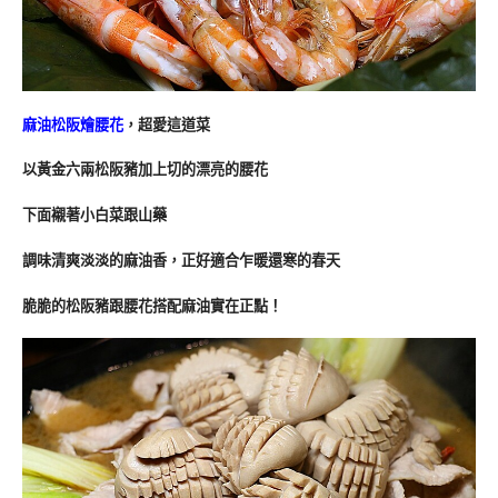
麻油松阪燴腰花
，超愛這道菜
以黃金六兩松阪豬加上切的漂亮的腰花
下面襯著小白菜跟山藥
調味清爽淡淡的麻油香，正好適合乍暖還寒的春天
脆脆的松阪豬跟腰花搭配麻油實在正點！