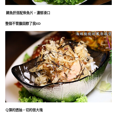
鱈魚肝搭配柴魚片，濃郁滑口
整個不管膽固醇了我XD
Ｑ彈的透抽，切的很大塊