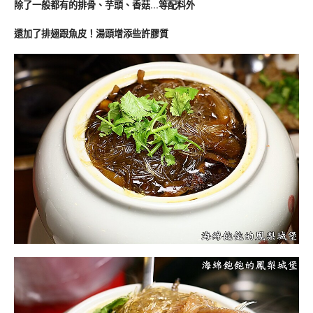
除了一般都有的排骨、芋頭、香菇…等配料外
還加了排翅跟魚皮！湯頭增添些許膠質