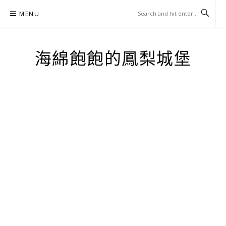
Skip
MENU
to
content
海綿飽飽的鳳梨城堡