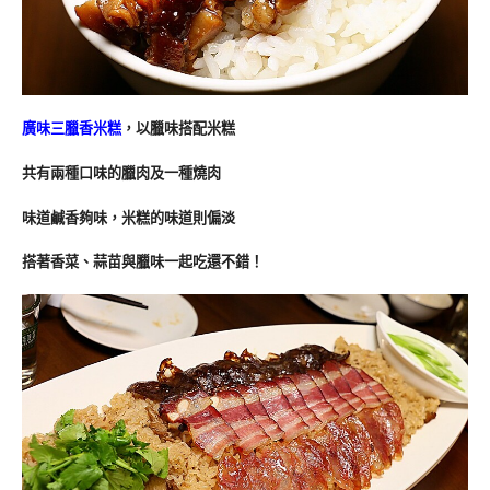
廣味三臘香米糕
，以臘味搭配米糕
共有兩種口味的臘肉及一種燒肉
味道鹹香夠味，米糕的味道則偏淡
搭著香菜、蒜苗與臘味一起吃還不錯！