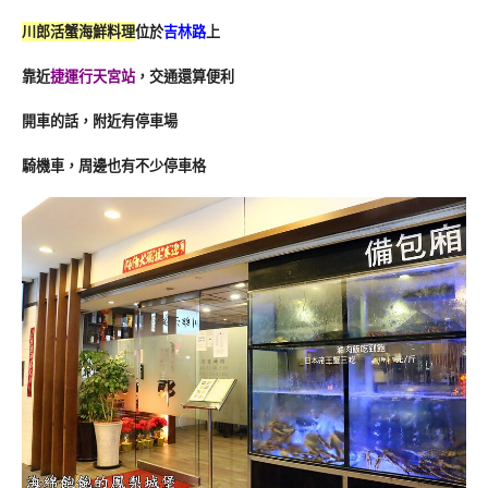
川郎活蟹海鮮料理
位於
吉林路
上
靠近
捷運行天宮站
，交通還算便利
開車的話，附近有停車場
騎機車，周邊也有不少停車格