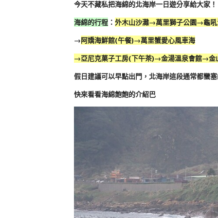
今天不藏私把海綿的北海岸一日遊分享給大家！
海綿的行程
：
外木山沙灘→萬里獅子公園→龜吼
→
阿嬌海鮮館(午餐)→萬里蟹愛心風車海
→亞尼克菓子工房(下午茶)
→金湯溫泉會館→金
假日建議可以早點出門，北海岸這段通常都蠻塞
快來看看海綿飽飽的介紹巴