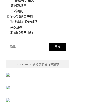
香氛機開箱文
海綿雜誌賞
生活隨記
痞客邦網頁設計
聯成電腦-設計課程
英文課程
韓國旅遊自由行
搜
尋
關
鍵
2024-2026 食尚玩家駐站部落客
字: