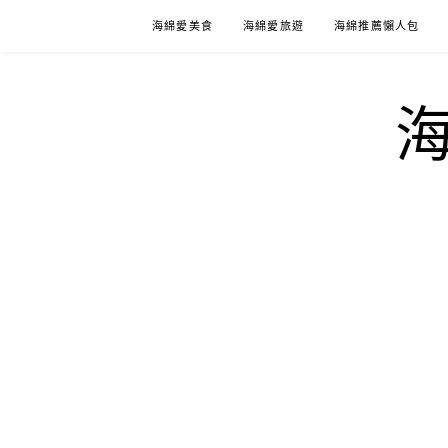
Skip
海綿愛美食
海綿愛旅遊
海綿推薦懶人包
to
content