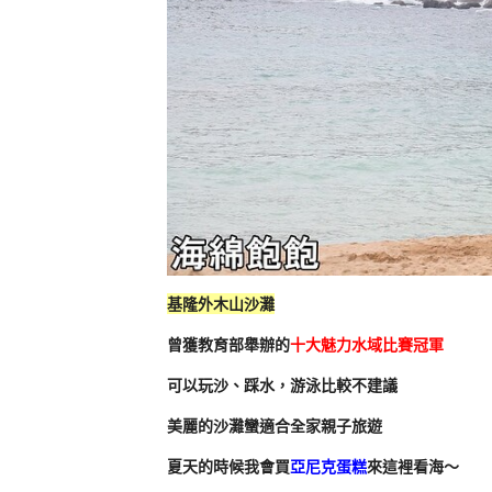
基隆外木山沙灘
曾獲教育部舉辦的
十大魅力水域比賽冠軍
可以玩沙、踩水，游泳比較不建議
美麗的沙灘蠻適合全家親子旅遊
夏天的時候我會買
亞尼克蛋糕
來這裡看海～