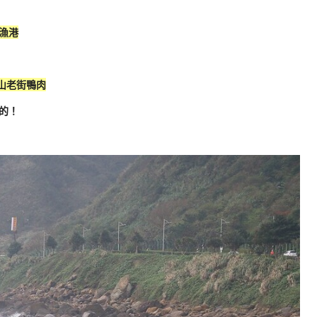
漁港
山老街鴨肉
的！