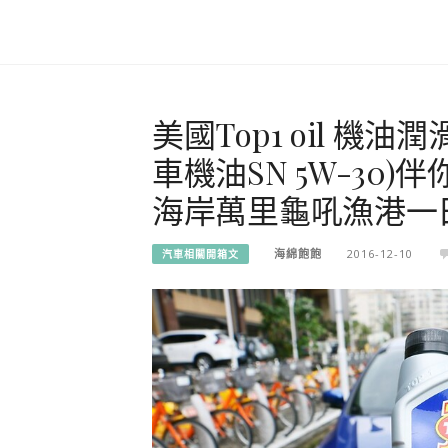
美國Top1 oil 機油潤
車機油SN 5W-30
海岸萬里龜吼漁港一
海綿飽飽
2016-12-10
汽車相關開箱文