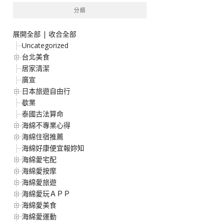
分類
展開全部
|
收合全部
Uncategorized
台北美食
居家清潔
廣宣
日本旅遊自由行
歇業
泰國古法算命
海綿不專業心得
海綿住宿推薦
海綿好康便宜報妳知
海綿愛宅配
海綿愛按摩
海綿愛旅遊
海綿愛玩ＡＰＰ
海綿愛美食
海綿愛運動