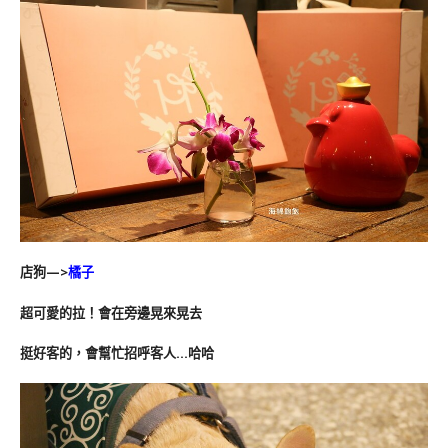
店狗—>
橘子
超可愛的拉！會在旁邊晃來晃去
挺好客的，會幫忙招呼客人…哈哈