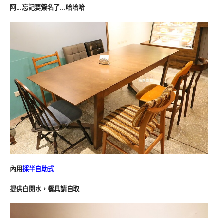
阿…忘記要簽名了…哈哈哈
內用
採半自助式
提供白開水，餐具請自取