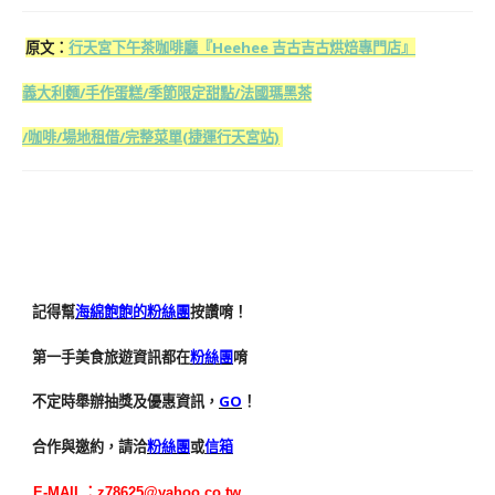
原文：
行天宮下午茶咖啡廳『Heehee 吉古吉古烘焙專門店』
義大利麵/手作蛋糕/季節限定甜點/法國瑪黑茶
/咖啡/場地租借/完整菜單(捷運行天宮站)
記得幫
海綿飽飽的粉絲團
按讚唷！
第一手美食旅遊資訊都在
粉絲團
唷
不定時舉辦抽獎及優惠資訊，
GO
！
合作與邀約，請洽
粉絲團
或
信箱
E-MAIL：
z78625@yahoo.co.tw