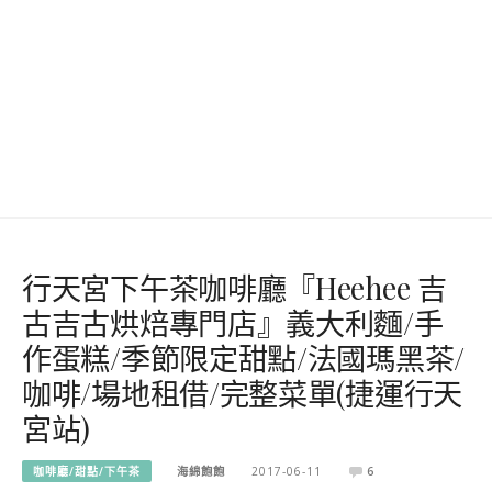
行天宮下午茶咖啡廳『Heehee 吉
古吉古烘焙專門店』義大利麵/手
作蛋糕/季節限定甜點/法國瑪黑茶/
咖啡/場地租借/完整菜單(捷運行天
宮站)
咖啡廳/甜點/下午茶
海綿飽飽
2017-06-11
6