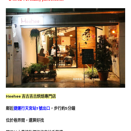
Heehee 吉古吉古烘焙專門店
鄰近
捷運行天宮站1號出口
，步行約5分鐘
位於巷弄間，還算好找