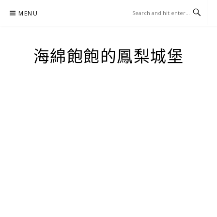
Skip
MENU
to
content
海綿飽飽的鳳梨城堡