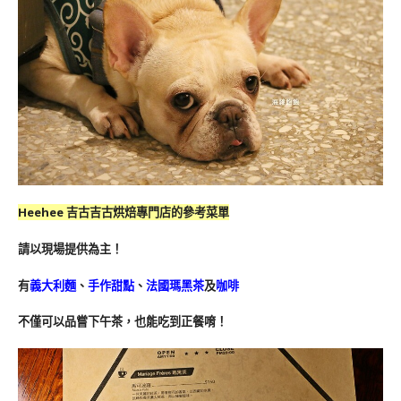
Heehee 吉古吉古烘焙專門店的參考菜單
請以現場提供為主！
有
義大利麵
、
手作甜點
、
法國瑪黑茶
及
咖啡
不僅可以品嘗下午茶，也能吃到正餐唷！