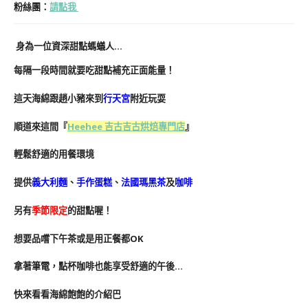
粉絲團
：
請點我
身為一位資深甜點螞蟻人…
每隔一段時間就要吃甜點補充正面能量！
這天海綿跟趙小豬來到
行天宮
附近玩耍
順道來這間『
Heehee 吉古吉古烘焙專門店
』
輕鬆舒適的用餐環境
提供
義大利麵
、
手作蛋糕
、
法國瑪黑茶
及
咖啡
另有
季節限定
的甜點喔！
想要品嚐下午茶或是用正餐都OK
拿著筆電，點杯咖啡也能享受舒適的午後…
快來看看海綿飽飽的介紹巴