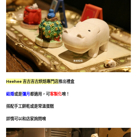
Heehee 吉古吉古烘焙專門店
推出禮盒
結婚
或是
彌月
都適用，可
客製化
唷！
搭配手工餅乾或是常溫蛋糕
詳情可以和店家詢問唷