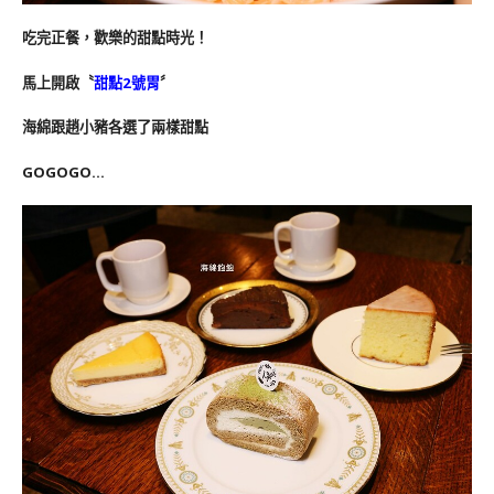
吃完正餐，歡樂的甜點時光！
馬上開啟〝
甜點2號胃
〞
海綿跟趙小豬各選了兩樣甜點
GOGOGO…