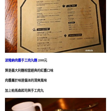
波隆納肉醬手工肉丸麵
200元
算是義大利麵相當經典的紅醬口味
肉醬屬於味道偏淡的清爽風味
加上帕馬森起司與手工肉丸