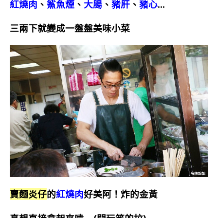
紅燒肉
、
鯊魚煙
、
大腸
、
豬肝
、
豬心
…
三兩下就變成一盤盤美味小菜
賣麵炎仔
的
紅燒肉
好美阿！炸的金黃