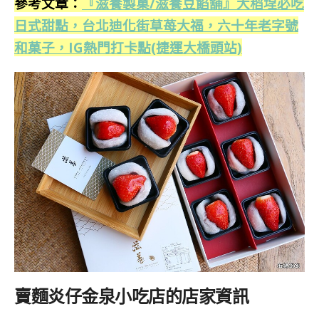
參考文章：
『滋養製菓/滋養豆餡舖』大稻埕必吃
日式甜點，台北迪化街草苺大福，六十年老字號
和菓子，IG熱門打卡點(捷運大橋頭站)
賣麵炎仔金泉小吃店的店家資訊