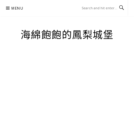
Skip
MENU
to
content
海綿飽飽的鳳梨城堡