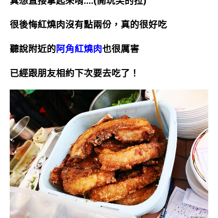
真想直接拿起來啃….(開玩笑的拉)
很後悔紅燒肉沒有點兩份，真的很好吃
聽說附近的
阿角紅燒肉
也很厲害
已經跟朋友相約下次要去吃了！