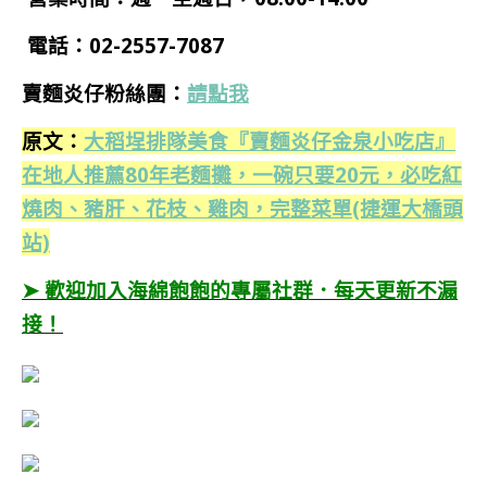
電話：02-2557-7087
賣麵炎仔粉絲團：
請點我
原文：
大稻埕排隊美食『賣麵炎仔金泉小吃店』
在地人推薦80年老麵攤，一碗只要20元，必吃紅
燒肉、豬肝、花枝、雞肉，完整菜單(捷運大橋頭
站)
➤ 歡迎加入海綿飽飽的專屬社群．每天更新不漏
接！