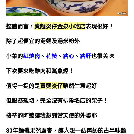
整體而言，
賣麵炎仔金泉小吃店
表現很好！
除了超便宜的湯麵及湯米粉外
小菜的
紅燒肉
、
花枝
、
豬心
、
豬肝
也很美味
下次要來吃雞肉和鯊魚煙！
值得一提的是
賣麵炎仔
雖然生意超好
但服務親切，完全沒有排隊名店的架子！
接待的阿嬤讓我想到當天使的外婆耶
80年麵攤果然厲害，讓人想一訪再訪的古早味麵