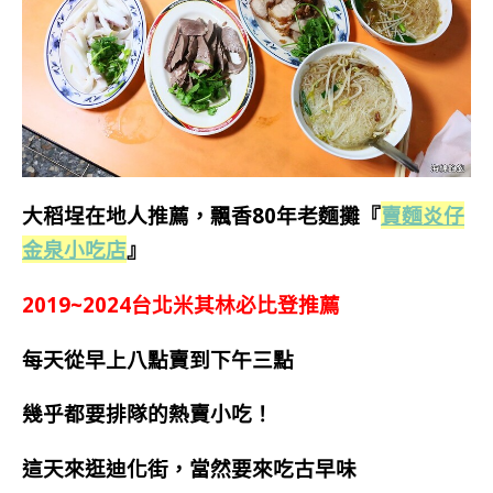
大稻埕在地人推薦，飄香80年老麵攤
『
賣麵炎仔
金泉小吃店
』
2019~2024台北米其林
必比登推薦
每天從早上八點賣到下午三點
幾乎都要排隊的熱賣小吃！
這天來逛迪化街，當然要來吃古早味