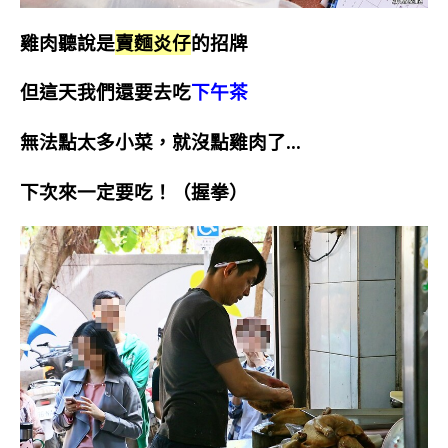
雞肉聽說是
賣麵炎仔
的招牌
但這天我們還要去吃
下午茶
無法點太多小菜，就沒點雞肉了…
下次來一定要吃！（握拳
）