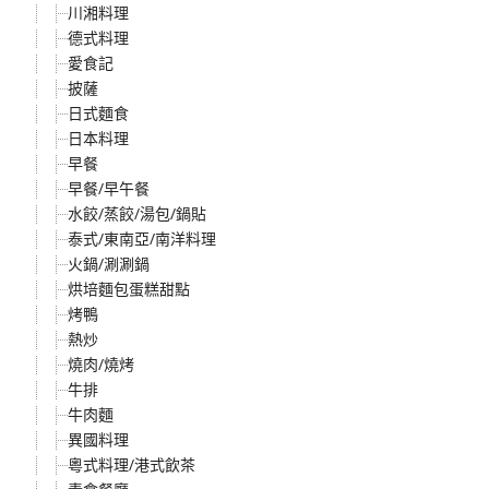
川湘料理
德式料理
愛食記
披薩
日式麵食
日本料理
早餐
早餐/早午餐
水餃/蒸餃/湯包/鍋貼
泰式/東南亞/南洋料理
火鍋/涮涮鍋
烘培麵包蛋糕甜點
烤鴨
熱炒
燒肉/燒烤
牛排
牛肉麵
異國料理
粵式料理/港式飲茶