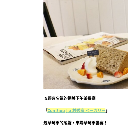
IG頗有名氣的網美下午茶餐廳
『
Cun Siou Jia 村秀家 ベーカリー
』
趁草莓季的尾聲，來場草莓季饗宴！