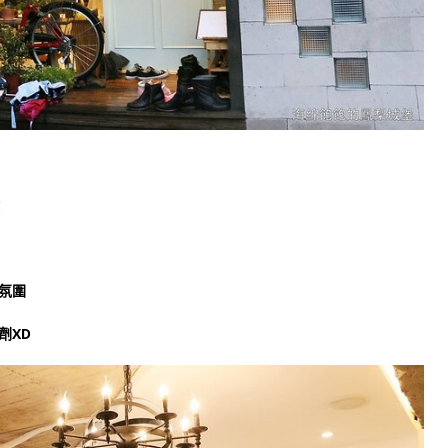
氛圍
劑XD