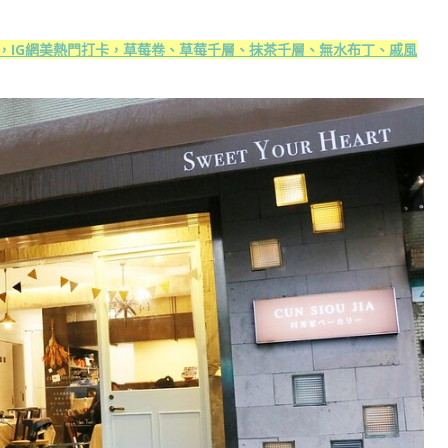
點下午茶，IG網美熱門打卡，草莓卷、草莓千層、抹茶千層、無水布丁、戚風