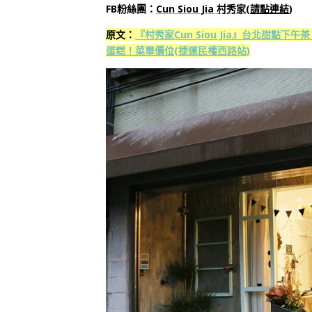
FB粉絲團：
Cun Siou Jia 村秀家
(
請點連結
)
原文：
『村秀家Cun Siou Jia』台北甜
蛋糕！菜單價位(捷運民權西路站)