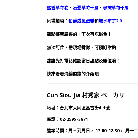
蜜香草莓卷
、
忘憂草莓千層
、
尋抹草莓千層
同場加映：
伯爵戚風蛋糕
和
無水布丁2.0
甜點都蠻厲害的，下次再吃鹹食！
無法訂位，需現場排隊，可預訂甜點
建議先打電話確認當日甜點及座位唷！
快來看看海綿飽飽的介紹吧
Cun Siou Jia 村秀家 ベーカリー
地址：台北市大同區昌吉街4-1號
電話：02-2595-5871
營業時間：周三到周日， 12:00-18:30， 周一