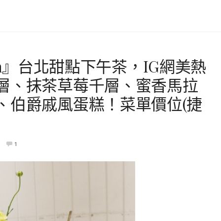
 Jia』台北甜點下午茶，IG網美熱
層、抹茶草莓千層、蜜香馬拉
、伯爵戚風蛋糕！菜單價位(捷
1