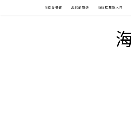
Skip
海綿愛美食
海綿愛旅遊
海綿推薦懶人包
to
content