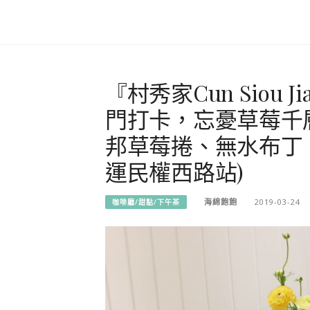
『村秀家Cun Siou
門打卡，忘憂草莓千
邦草莓捲、無水布丁
運民權西路站)
海綿飽飽
2019-03-24
咖啡廳/甜點/下午茶