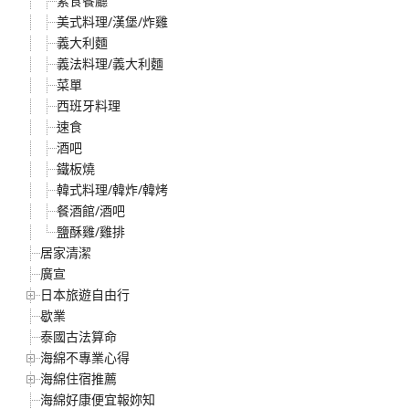
素食餐廳
美式料理/漢堡/炸雞
義大利麵
義法料理/義大利麵
菜單
西班牙料理
速食
酒吧
鐵板燒
韓式料理/韓炸/韓烤
餐酒館/酒吧
鹽酥雞/雞排
居家清潔
廣宣
日本旅遊自由行
歇業
泰國古法算命
海綿不專業心得
海綿住宿推薦
海綿好康便宜報妳知