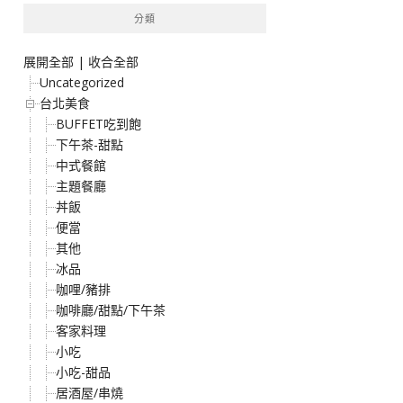
分類
展開全部
|
收合全部
Uncategorized
台北美食
BUFFET吃到飽
下午茶-甜點
中式餐館
主題餐廳
丼飯
便當
其他
冰品
咖哩/豬排
咖啡廳/甜點/下午茶
客家料理
小吃
小吃-甜品
居酒屋/串燒