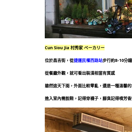
Cun Siou Jia 村秀家 ベーカリー
位於昌吉街，從
捷運民權西路站
步行約8-10分鐘
從餐廳外觀，就可看出裝潢相當有質感
雖然這天下雨，外面比較零亂，還是一種溫馨的
進入室內需脫鞋，記得穿襪子，腳臭記得噴芳香