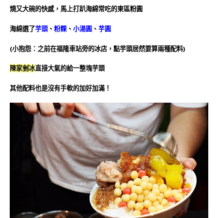
燒又大碗的快感，馬上打趴海綿常吃的東區粉圓
海綿選了
芋頭
、
粉粿
、
小湯圓
、
芋圓
(小抱怨：之前在福隆車站旁的冰店，點芋頭居然要算兩種配料)
陳家剉冰
直接大氣的給一整塊芋頭
其他配料也是沒有手軟的加好加滿！