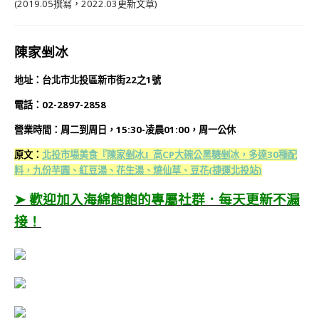
(2019.05撰寫，2022.03更新文章)
陳家剉冰
地址：台北市北投區新市街22之1號
電話：02-2897-2858
營業時間：周二到周日，15:30-凌晨01:00，周一公休
原文：
北投市場美食『陳家剉冰』高CP大碗公黑糖剉冰，多達30種配
料，九份芋圓、紅豆湯、花生湯、燒仙草、豆花(捷運北投站)
➤ 歡迎加入海綿飽飽的專屬社群．每天更新不漏
接！