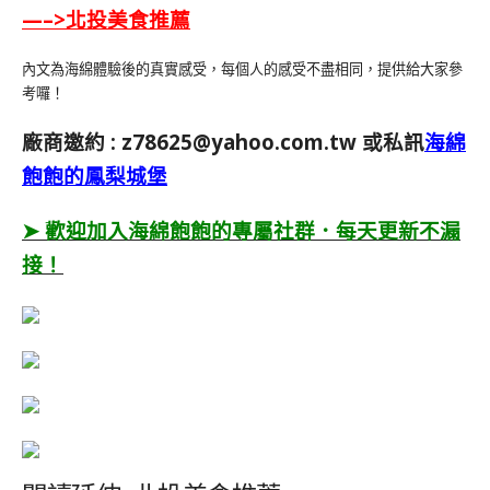
—–>北投美食推薦
內文為海綿體驗後的真實感受，每個人的感受不盡相同，提供給大家參
考囉！
廠商邀約 :
z78625@yahoo.com.tw
或私訊
海綿
飽飽的鳳梨城堡
➤ 歡迎加入海綿飽飽的專屬社群．每天更新不漏
接！