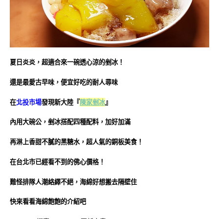
夏日炎炎，超適合來一碗透心涼的剉冰！
還是最愛古早味，便宜好吃的耐人尋味
在
北投市場
發現新大陸『
陳家剉冰
』
內用大碗公，剉冰搭配四種配料，加好加滿
再淋上香甜不膩的黑糖水，超人氣的銅板美食！
在台北市已經看不到的佛心價格！
難怪排隊人潮絡繹不絕，海綿好想搬去隔壁住
快來看看海綿飽飽的介紹吧