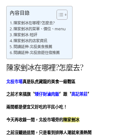
內容目錄
陳家剉冰在哪裡?怎麼去?
陳家剉冰的菜單、價位、menu
陳家剉冰-短評
陳家剉冰的店家資訊
閱讀延伸-北投美食推薦
閱讀延伸-北投旅遊住宿推薦
陳家剉冰在哪裡?怎麼去?
北投市場
真是臥虎藏龍的美食一級戰區
之前才來插旗〝
矮仔財滷肉飯
〞跟〝
高記茶莊
〞
兩間都是便宜又好吃的平民小吃！
今天再收錄一間，
北投市場旁的
陳家剉冰
之前沒聽過這間，只是看到排隊人潮就來湊熱鬧