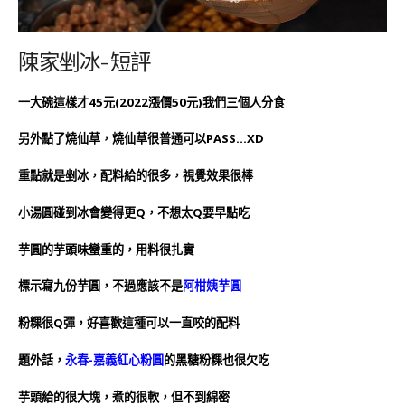
陳家剉冰-短評
一大碗這樣才45元(2022漲價50元)我們三個人分食
另外點了燒仙草，燒仙草很普通可以PASS…XD
重點就是剉冰，配料給的很多，視覺效果很棒
小湯圓碰到冰會變得更Q，不想太Q要早點吃
芋圓的芋頭味蠻重的，用料很扎實
標示寫九份芋圓，不過應該不是
阿柑姨芋圓
粉粿很Q彈，好喜歡這種可以一直咬的配料
題外話，
永春-嘉義紅心粉圓
的黑糖粉粿也很欠吃
芋頭給的很大塊，煮的很軟，但不到綿密