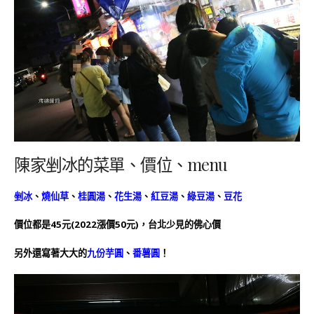
陳家剉冰的菜單、價位、menu
剉冰
、
燒仙草
、
桂圓湯
、
花生湯
、
紅豆湯
、
綠豆湯
、
豆花
價位都是45元(2022漲價50元)，台北少見的佛心價
另外還寫著大大的
九份芋圓
、
番薯圓
！