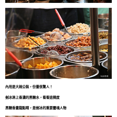
內用是大碗公裝，份量很驚人！
剉冰淋上香濃的黑糖水，看看這稠度
黑糖香畫龍點睛，是剉冰的重要靈魂人物