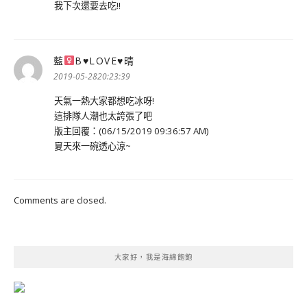
我下次還要去吃!!
藍
Β
♥
LOVE
♥
晴
表
示:
2019-05-2820:23:39
天氣一熱大家都想吃冰呀!
這排隊人潮也太誇張了吧
版主回覆：(06/15/2019 09:36:57 AM)
夏天來一碗透心涼~
Comments are closed.
大家好，我是海綿飽飽