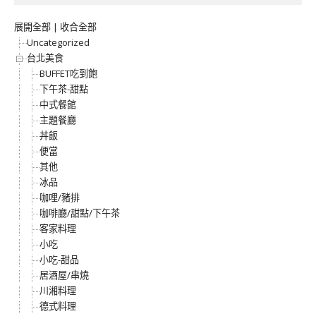
展開全部
|
收合全部
Uncategorized
台北美食
BUFFET吃到飽
下午茶-甜點
中式餐館
主題餐廳
丼飯
便當
其他
冰品
咖哩/豬排
咖啡廳/甜點/下午茶
客家料理
小吃
小吃-甜品
居酒屋/串燒
川湘料理
德式料理