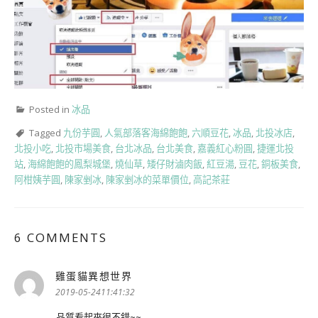
Posted in
冰品
Tagged
九份芋圓
,
人氣部落客海綿飽飽
,
六順豆花
,
冰品
,
北投冰店
,
北投小吃
,
北投市場美食
,
台北冰品
,
台北美食
,
嘉義紅心粉圓
,
捷運北投
站
,
海綿飽飽的鳳梨城堡
,
燒仙草
,
矮仔財滷肉飯
,
紅豆湯
,
豆花
,
銅板美食
,
阿柑姨芋圓
,
陳家剉冰
,
陳家剉冰的菜單價位
,
高記茶莊
6 COMMENTS
雞蛋貓異想世界
表
示:
2019-05-2411:41:32
品質看起來很不錯~~