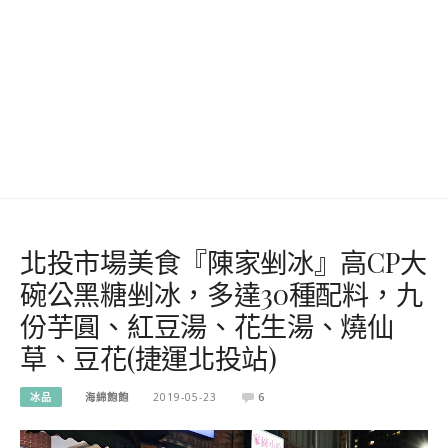
北投市場美食『陳家剉冰』高CP大
碗公黑糖剉冰，多達30種配料，九
份芋圓、紅豆湯、花生湯、燒仙
草、豆花(捷運北投站)
冰品
海綿飽飽
2019-05-23
6