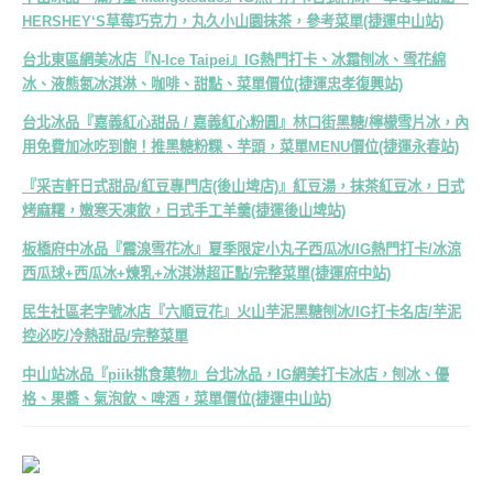
HERSHEY‘S草莓巧克力，丸久小山園抹茶，參考菜單(捷運中山站)
台北東區網美冰店『N-Ice Taipei』IG熱門打卡、冰霜刨冰、雪花綿
冰、液態氮冰淇淋、咖啡、甜點、菜單價位(捷運忠孝復興站)
台北冰品『嘉義紅心甜品 / 嘉義紅心粉圓』林口街黑糖/檸檬雪片冰，內
用免費加冰吃到飽！推黑糖粉粿、芋頭，菜單MENU價位(捷運永春站)
『采吉軒日式甜品/紅豆專門店(後山埤店)』紅豆湯，抹茶紅豆冰，日式
烤麻糬，嫩寒天凍飲，日式手工羊羹(捷運後山埤站)
板橋府中冰品『震湶雪花冰』夏季限定小丸子西瓜冰/IG熱門打卡/冰涼
西瓜球+西瓜冰+煉乳+冰淇淋超正點/完整菜單(捷運府中站)
民生社區老字號冰店『六順豆花』火山芋泥黑糖刨冰/IG打卡名店/芋泥
控必吃/冷熱甜品/完整菜單
中山站冰品『piik挑食菓物』台北冰品，IG網美打卡冰店，刨冰、優
格、果醬、氣泡飲、啤酒，菜單價位(捷運中山站)