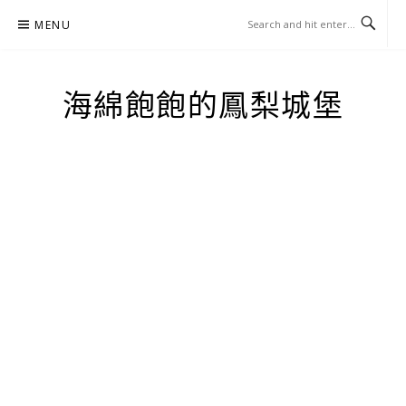
Skip
MENU
to
content
海綿飽飽的鳳梨城堡