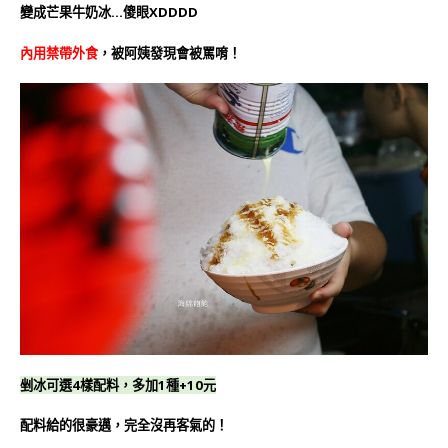
變成芒果牛奶冰…傻眼XDDDD
內用禁帶外食
，被阿姨發現會被罵唷！
剉冰可選4樣配料，多加1種+10元
配料給的很豪邁，完全沒再客氣的！