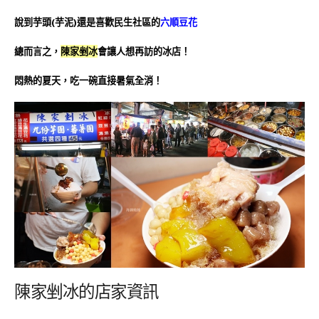
說到芋頭(芋泥)還是喜歡民生社區的
六順豆花
總而言之，
陳家剉冰
會讓人想再訪的冰店！
悶熱的夏天，吃一碗直接暑氣全消！
陳家剉冰的店家資訊