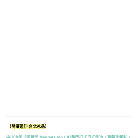
【
閱讀延伸-台北冰品
】
中山冰品『滿月堂 Mangetsudo』IG熱門打卡日式刨冰，草莓季甜點，