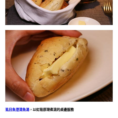
虱目魚澄清魚湯
，以虹吸原理煮滾的桌邊服務