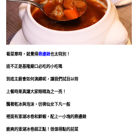
看菜單時，就覺得
鼎邊銼
也太特別！
這不正是基隆廟口必吃的小吃嗎
到底主廚會如何演繹呢，讓我們拭目以待
上餐時果真讓大家眼睛為之一亮！
飄著乾冰與泡沫，彷彿仙女下凡一般
裡面有澎湖冰卷和鮮蝦，配上一小塊的鼎邊銼
脆爽的澎湖冰卷超正點！很值得點的前菜