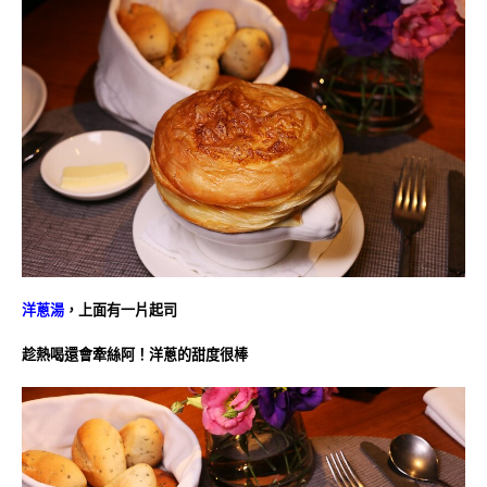
洋蔥湯
，上面有一片起司
趁熱喝還會牽絲阿！洋蔥的甜度很棒