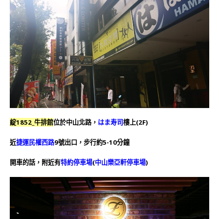
綻1852_牛排館
位於中山北路，
はま寿司
樓上(2F)
近
捷運民權西路
9號出口，步行約5-10分鐘
開車的話，附近有
特約停車場
(
中山樂亞軒停車場
)