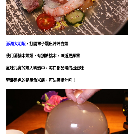
澎湖大明蝦
，打開罩子飄出陣陣白煙
使用消楠木煙燻，有別於桃木，味道更厚重
氣味扎實的燻入明蝦中，每口都品嚐的出滋味
旁邊黑色的是墨魚米餅，可沾著醬汁吃！