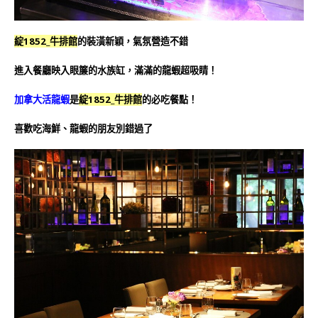
綻1852_牛排館
的裝潢新穎，氣氛營造不錯
進入餐廳映入眼簾的水族缸，滿滿的龍蝦超吸睛！
加拿大活龍蝦
是
綻1852_牛排館
的必吃餐點！
喜歡吃海鮮、龍蝦的朋友別錯過了