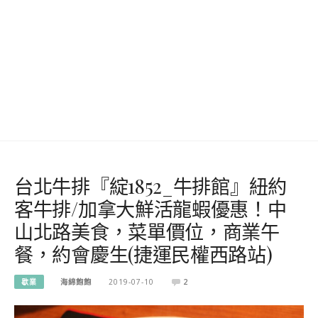
台北牛排『綻1852_牛排館』紐約
客牛排/加拿大鮮活龍蝦優惠！中
山北路美食，菜單價位，商業午
餐，約會慶生(捷運民權西路站)
歇業
海綿飽飽
2019-07-10
2