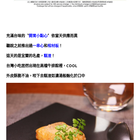
充滿台味的〝
開胃小點心
〞依當天供應而異
聽說之前推出過
一串心
和
棺材板
！
這天的是宜蘭的名產，
糕渣
！
台灣小吃居然出現在高檔牛排館裡，COOL
外皮酥脆不油，咬下去糕渣如濃湯般融化於口中