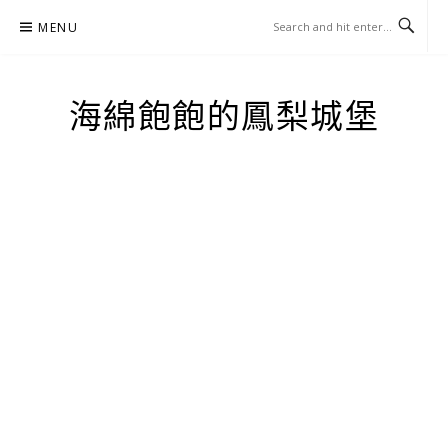
Skip
MENU
to
content
海綿飽飽的鳳梨城堡