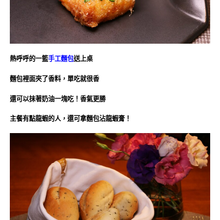
熱呼呼的一籃
手工麵包
送上桌
麵包裡面夾了香料，單吃就很香
還可以抹著奶油一塊吃！香氣更勝
主餐有點龍蝦的人，還可拿麵包沾龍蝦膏！