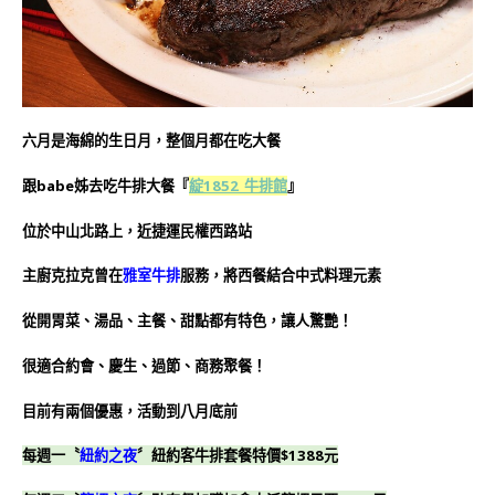
六月是海綿的生日月，整個月都在吃大餐
跟babe姊去吃牛排大餐『
綻1852_牛排館
』
位於中山北路上，近捷運民權西路站
主廚克拉克曾在
雅室牛排
服務，將西餐結合中式料理元素
從開胃菜、湯品、主餐、甜點都有特色，讓人驚艷！
很適合約會、慶生、過節、商務聚餐！
目前有兩個優惠，活動到八月底前
每週一〝
紐約之夜
〞紐約客牛排套餐特價$1388元