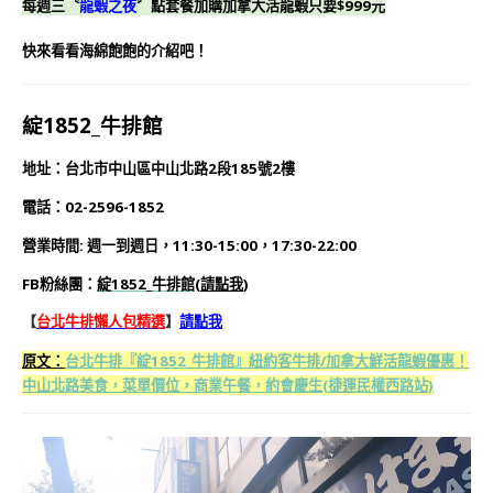
每週三〝
龍蝦之夜
〞點套餐加購加拿大活龍蝦只要$999元
快來看看海綿飽飽的介紹吧！
綻1852_牛排館
地址：台北市中山區中山北路2段185號2樓
電話：02-2596-1852
營業時間: 週一到週日，11:30-15:00，17:30-22:00
FB粉絲團：
綻1852_牛排館
(
請點我
)
【
台北牛排懶人包精選
】
請點我
原文：
台北牛排『綻1852_牛排館』紐約客牛排/加拿大鮮活龍蝦優惠！
中山北路美食，菜單價位，商業午餐，約會慶生(捷運民權西路站)