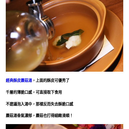
經典酥皮蘑菇湯
，上面的酥皮可優秀了
千層的薄脆口感，可直接取下食用
不建議泡入湯中，那樣反而
失去酥脆口感
蘑菇湯香氣濃郁，蘑菇也打得細緻滑順！