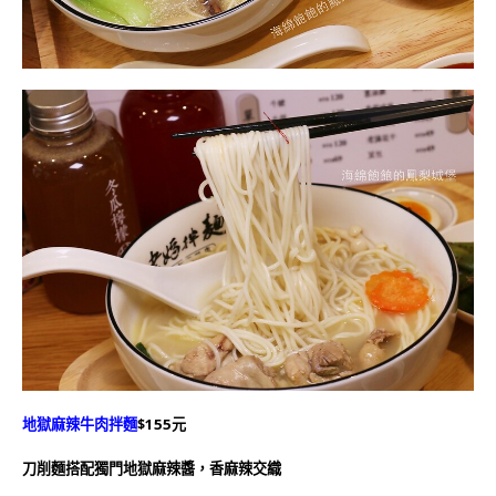
地獄麻辣牛肉拌麵
$155元
刀削麵搭配獨門地獄麻辣醬，香麻辣交織