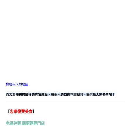
檢視較大的地圖
內文為海綿體驗後的真實感受，每個人的口感不盡相同，提供給大家參考囉！
【
忠孝復興美食
】
老媽拌麵 關廟麵專門店