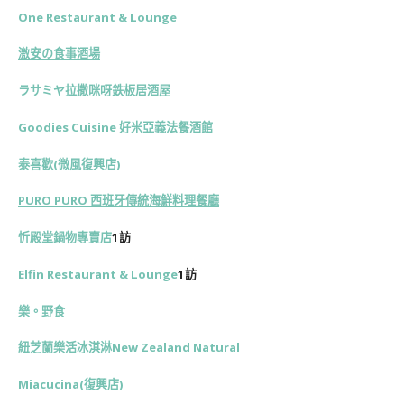
One Restaurant & Lounge
激安の食事酒場
ラサミヤ拉撒咪呀鉄板居酒屋
Goodies Cuisine 好米亞義法餐酒館
泰喜歡(微風復興店)
PURO PURO 西班牙傳統海鮮料理餐廳
忻殿堂鍋物專賣店
1訪
Elfin Restaurant & Lounge
1訪
樂。野食
紐芝蘭樂活冰淇淋New Zealand Natural
Miacucina(復興店)