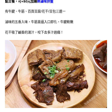
點主餐，可+80元加購
熱滷味拼盤
有牛腱、牛筋、百頁豆腐/花干/豆包三選一
滷味的五香入味，牛筋直逼入口即化，牛腱軟嫩
花干吸了鹹香的湯汁，咬下去多汁過癮！