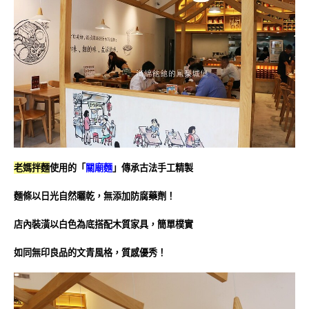
老媽拌麵
使用的「
關廟麵
」傳承古法手工精製
麵條以日光自然曬乾，無添加防腐藥劑！
店內裝潢以白色為底搭配木質家具，簡單樸實
如同無印良品的文青風格，質感優秀！