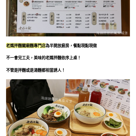
老媽拌麵關廟麵專門店
為半開放廚房，餐點現點現做
不一會兒工夫，美味的老媽拌麵依序上桌！
不管是拌麵或是湯麵都相當誘人！