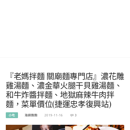
『老媽拌麵 關廟麵專門店』濃花雕
雞湯麵、濃金華火腿干貝雞湯麵、
和牛炸醬拌麵、地獄麻辣牛肉拌
麵，菜單價位(捷運忠孝復興站)
小吃
海綿飽飽
2019-11-16
3