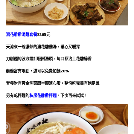
濃花雕雞湯麵套餐
$265元
天涼來一碗濃郁的濃花雕雞湯，暖心又暖胃
刀削麵的波浪設計吸附湯頭，每口都沾上花雕醉香
麵條富有嚼勁，還可以免費加麵20%
套餐附有黃金泡菜跟半顆溏心蛋，整份吃完很有飽足感
另有乾拌麵的
私房花雕雞拌麵
，下次再來試試！