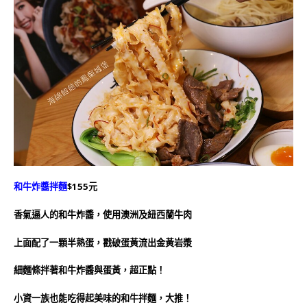
和牛炸醬拌麵
$155元
香氣逼人的和牛炸醬，使用澳洲及紐西蘭牛肉
上面配了一顆半熟蛋，戳破蛋黃流出金黃岩漿
細麵條拌著和牛炸醬與蛋黃，超正點！
小資一族也能吃得起美味的和牛拌麵，大推！