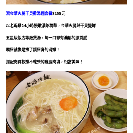
濃金華火腿干貝雞湯麵套餐
$255元
以老母雞24小時慢燉濃縮精華，金華火腿與干貝提鮮
五星級飯店等級煲湯，每一口都有濃郁的膠質感
嘴唇就像是擦了護唇膏的滑嫩！
搭配肉質軟嫩不乾柴的雞腿肉塊，相當美味！