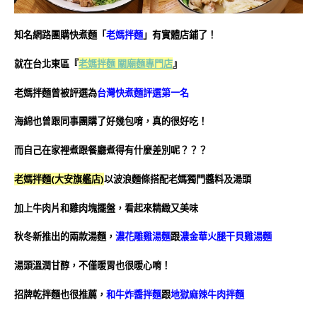
知名網路團購快煮麵「
老媽拌麵
」有實體店鋪了！
就在台北東區『
老媽拌麵 關廟麵專門店
』
老媽拌麵曾被評選為
台灣快煮麵評選第一名
海綿也曾跟同事團購了好幾包唷，真的很好吃！
而自己在家裡煮跟餐廳煮得有什麼差別呢？？？
老媽拌麵(大安旗艦店)
以波浪麵條搭配老媽獨門醬料及湯頭
加上牛肉片和雞肉塊擺盤，看起來精緻又美味
秋冬新推出的兩款湯麵，
濃花雕雞湯麵
跟
濃金華火腿干貝雞湯麵
湯頭溫潤甘醇，不僅暖胃也很暖心唷！
招牌乾拌麵也很推薦，
和牛炸醬拌麵
跟
地獄麻辣牛肉拌麵