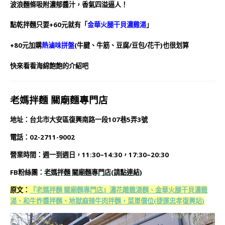
波浪麵條吸附濃郁醬汁，香氣四溢逼人！
點乾拌麵只要+60元就有「
金華火腿干貝濃雞湯
」
+80元加購
熱滷味拼盤
(牛腱、牛筋、豆腐/豆包/花干)也很划算
快來看看海綿飽飽的介紹吧
老媽拌麵 關廟麵專門店
地址：台北市大安區復興南路一段107巷5弄3號
電話：02-2711-9002
營業時間：週一到週日，11:30~14:30，17:30~20:30
FB粉絲團：
老媽拌麵 關廟麵專門店
(
請點連結)
原文：
『老媽拌麵 關廟麵專門店』濃花雕雞湯麵、金華火腿干貝濃雞
湯、和牛炸醬拌麵、地獄麻辣牛肉拌麵，菜單價位(捷運忠孝復興站)