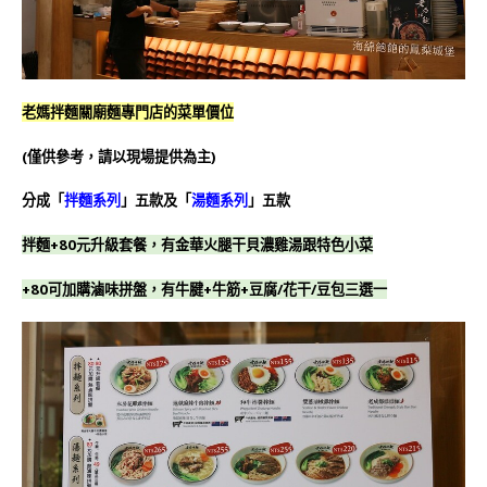
老媽拌麵關廟麵專門店的菜單價位
(僅供參考，請以現場提供為主)
分成「
拌麵系列
」五款及「
湯麵系列
」五款
拌麵+80元升級套餐，有
金華火腿干貝濃雞湯
跟特色小菜
+80可加購滷味拼盤，有牛腱+牛筋+豆腐/花干/豆包三選一