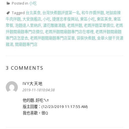
Posted in
小吃
Tagged
台北美食
,
台灣快煮麵評選第一名
,
和牛炸醬拌麵
,
地獄麻辣
牛肉拌麵
,
大安旗艦店
,
小吃
,
捷運忠孝復興站
,
東區小吃
,
東區美食
,
東區
聚餐
,
泡麵達人里納許
,
濃花雕雞湯麵
,
老媽拌麵
,
老媽拌麵菜單價位
,
老媽
拌麵關廟麵專門店價位
,
老媽拌麵關廟麵專門店在哪裡
,
老媽拌麵關廟麵
專門店怎麼去
,
老媽拌麵關廟麵專門店菜單
,
袋裝快煮麵
,
金華火腿干貝濃
雞湯
,
關廟麵專門店
3 COMMENTS
IVY大天地
表
示:
2019-11-1810:04:38
他的麵..好吃ㄟ!!
版主回覆：(12/23/2019 11:17:55 AM)
我也喜歡，很Q