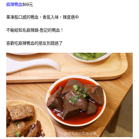
麻辣鴨血
$69元
果凍般口感的鴨血，香氣入味，辣度適中
不輸給知名麻辣鍋-詹記的鴨血！
喜歡吃麻辣鴨血的朋友別錯過了