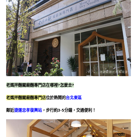
老媽拌麵關廟麵專門店在哪裡?怎麼去?
老媽拌麵關廟麵專門店
位於熱鬧的
台北東區
鄰近
捷運忠孝復興站
，步行約3-5分鐘，交通便利！