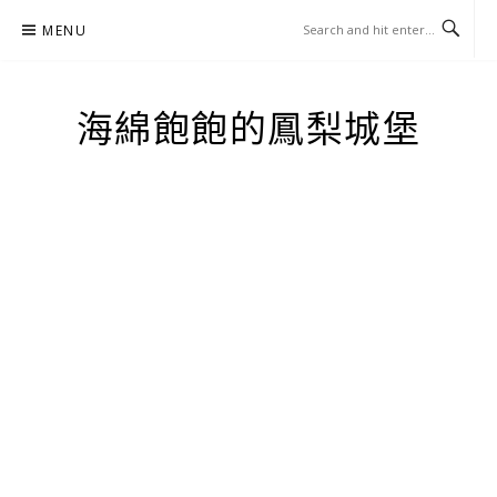
Skip
MENU
to
content
海綿飽飽的鳳梨城堡