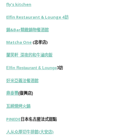
fly’s kitchen
Elfin Restaurant & Lounge 4訪
鍋&Bar精緻鍋物餐酒館
Matcha One
(忠孝店)
蘭笑軒 深夜的和牛滷肉飯
Elfin Restaurant & Lounge
3訪
好米亞義法餐酒館
鼎泰豐
(復興店)
瓦崎燒烤火鍋
PINEDE
日本名古屋法式甜點
人从众厚切牛排館(大安店)