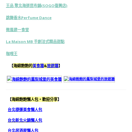
王品 聚北海道昆布鍋(SOGO復興店)
跳舞香水Perfume Dance
微風建一食堂
La Maison MB 手創法式精品甜點
咖哩王
【
海綿飽飽的
美食牆
&
旅遊牆
】
【
海綿飽飽懶人包。歡迎分享
】
台北捷運美食懶人包
台北新北火鍋懶人包
台北居酒屋懶人包