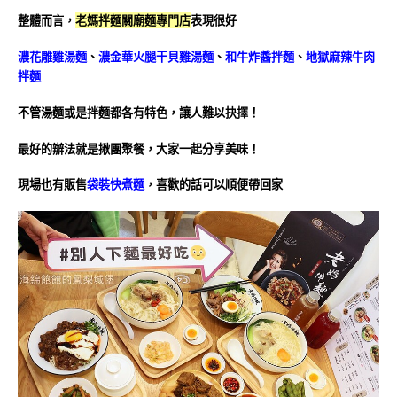
整體而言，
老媽拌麵關廟麵專門店
表現很好
濃花雕雞湯麵
、
濃金華火腿干貝雞湯麵
、
和牛炸醬拌麵
、
地獄麻辣牛肉
拌麵
不管湯麵或是拌麵都各有特色，讓人難以抉擇！
最好的辦法就是揪團聚餐，大家一起分享美味！
現場也有販售
袋裝快煮麵
，喜歡的話可以順便帶回家