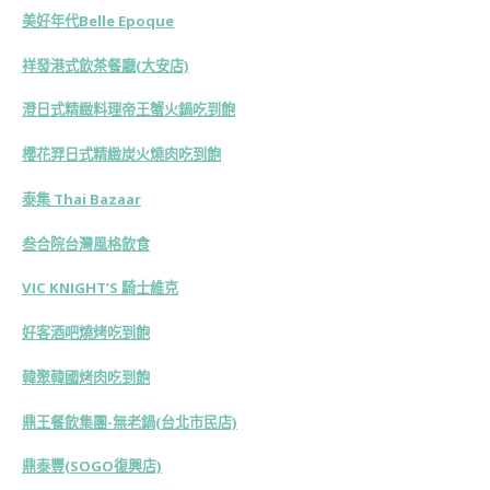
美好年代Belle Epoque
祥發港式飲茶餐廳(大安店)
澄日式精緻料理帝王蟹火鍋吃到飽
櫻花羿日式精緻炭火燒肉吃到飽
泰集 Thai Bazaar
叁合院台灣風格飲食
VIC KNIGHT’S 騎士維克
好客酒吧燒烤吃到飽
韓聚韓國烤肉吃到飽
鼎王餐飲集團-無老鍋(台北市民店)
鼎泰豐(SOGO復興店)