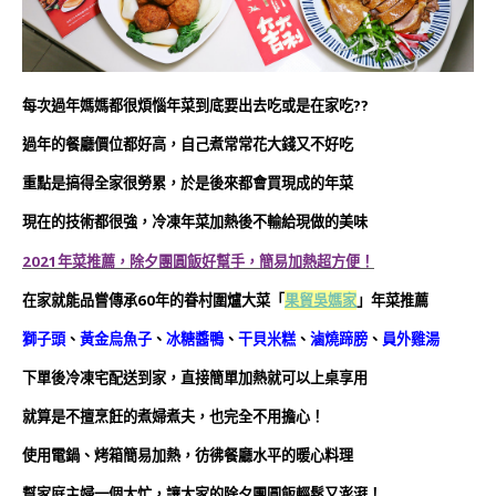
每次過年媽媽都很煩惱年菜到底要出去吃或是在家吃??
過年的餐廳價位都好高，自己煮常常花大錢又不好吃
重點是搞得全家很勞累，於是後來都會買現成的年菜
現在的技術都很強，冷凍年菜加熱後不輸給現做的美味
2021年菜推薦，除夕團圓飯好幫手，簡易加熱超方便！
在家就能品嘗傳承60年的眷村圍爐大菜「
果貿吳媽家
」年菜推薦
獅子頭
、
黃金烏魚子
、
冰糖醬鴨
、
干貝米糕
、
滷燒蹄膀
、
員外雞湯
下單後冷凍宅配送到家，直接簡單加熱就可以上桌享用
就算是不擅烹飪的煮婦煮夫，也完全不用擔心！
使用電鍋、烤箱簡易加熱，彷彿餐廳水平的暖心料理
幫家庭主婦一個大忙，讓大家的除夕團圓飯輕鬆又澎湃！