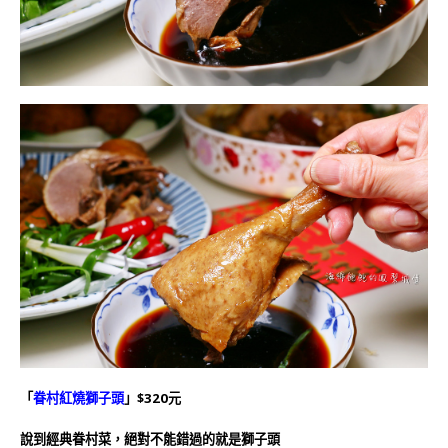
「
眷村紅燒獅子頭
」$320元
說到經典眷村菜，絕對不能錯過的就是獅子頭