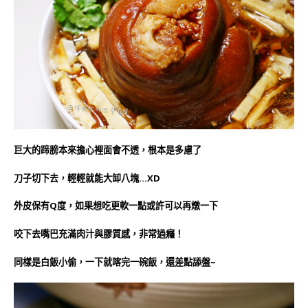
巨大的蹄膀本來擔心裡面會不透，根本是多慮了
刀子切下去，輕輕就能大卸八塊…XD
外皮保有Q度，如果想吃更軟一點或許可以再燉一下
咬下去嘴巴充滿肉汁與膠質感，非常過癮！
同樣是白飯小偷，一下就喀完一碗飯，還差點舔盤~