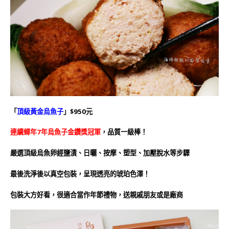
「
頂級黃金烏魚子
」$950元
連續蟬年7年烏魚子金鑽獎冠軍
，品質一級棒！
嚴選頂級烏魚卵經鹽漬、日曬、按摩、塑型、加壓脫水等步驟
最後洗淨後以真空包裝，呈現透亮的琥珀色澤！
包裝大方好看，很適合當作年節禮物，送親戚朋友或是廠商