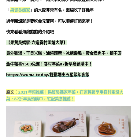
「
果貿吳媽家
」的水餃非常有名，海綿吃了好幾年
過年圍爐就是要吃金元寶阿，可以順便訂起來唷！
快來看看海綿飽飽的介紹吧
【果貿吳媽家-六道眷村圍爐大菜】
員外雞湯、干貝米糕、滷燒蹄膀、冰糖醬鴨、黃金烏魚子、獅子頭
金牛報喜1500免運！眷村年菜87折早鳥預購中！
https://wuma.today/輕鬆端出五星級年夜飯
原文：
2021年菜推薦｜果貿吳媽家年菜，在家輕鬆享用眷村圍爐大
菜，87折早鳥預購中，宅配美食推薦！