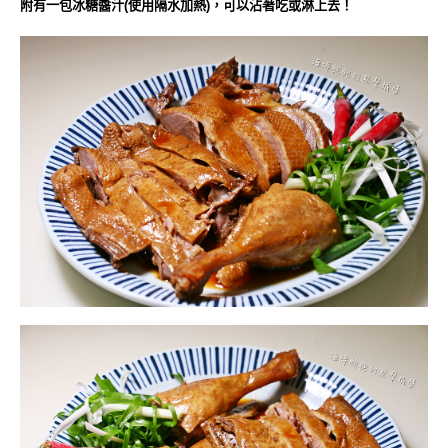
附有一包冰糖醬汁(使用隔水加熱)，可以沾著吃或淋上去！