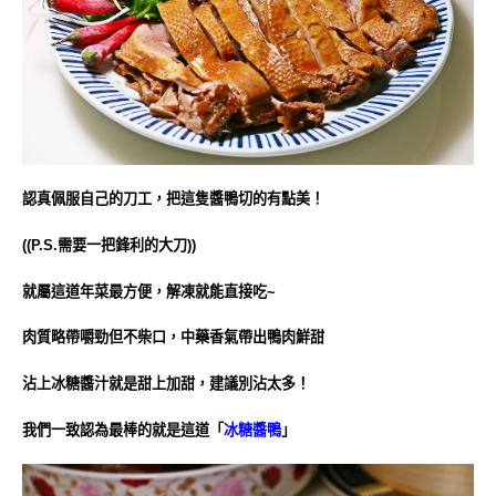
認真佩服自己的刀工，把這隻醬鴨切的有點美！
((P.S.需要一把鋒利的大刀))
就屬這道年菜最方便，解凍就能直接吃~
肉質略帶嚼勁但不柴口，中藥香氣帶出鴨肉鮮甜
沾上冰糖醬汁就是甜上加甜，建議別沾太多！
我們一致認為最棒的就是這道「
冰糖醬鴨
」