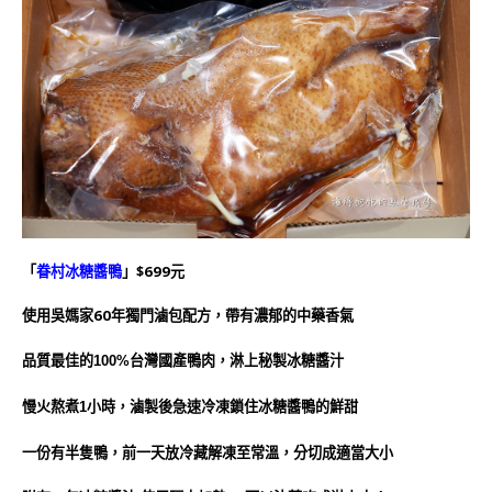
「
眷村冰糖醬鴨
」$699元
使用吳媽家60年獨門滷包配方，帶有濃郁的中藥香氣
品質最佳的100%台灣
國產鴨肉，淋上秘製冰糖醬汁
慢火熬煮1小時，滷製後急速冷凍鎖住冰糖醬鴨的鮮甜
一份有
半隻鴨，前一天放冷藏解凍至常溫，分切成適當大小