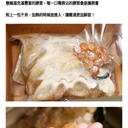
整鍋湯充滿豐富的膠質，喝一口嘴唇沾的膠質像是護唇膏
附上一包干貝，加熱的時候放進入，讓雞湯更加鮮甜！