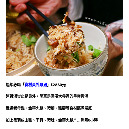
過年必喝
「
眷村員外雞湯
」$2880元
這雞湯豈止是員外，簡直是滿漢大餐裡的皇帝雞湯
嚴選老母雞、金華火腿、豬腳、雞腳等食材熬煮湯底
加上黑羽放山雞、干貝、豬肚、金華火腿片…熬煮8小時