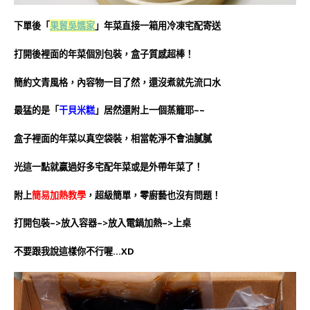
下單後「
果貿吳媽家
」年菜直接一箱用冷凍宅配寄送
打開後裡面的年菜個別包裝，盒子質感超棒！
簡約文青風格，內容物一目了然，還沒煮就先流口水
最猛的是「
干貝米糕
」居然還附上一個蒸籠耶~~
盒子裡面的年菜以真空袋裝，相當乾淨不會油膩膩
光這一點就贏過好多宅配年菜或是外帶年菜了！
附上
簡易加熱教學
，超級簡單，零廚藝也沒有問題！
打開包裝–>放入容器–>放入電鍋加熱–>上桌
不要跟我說這樣你不行喔…XD