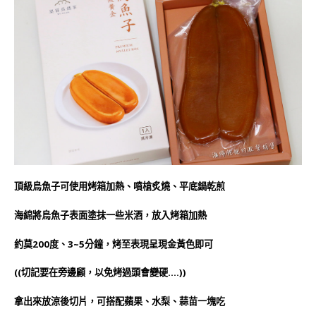
頂級烏魚子可使用烤箱加熱、噴槍炙燒、平底鍋乾煎
海綿將烏魚子表面塗抹一些米酒，放入烤箱加熱
約莫200度、3~5分鐘，烤至表現呈現金黃色即可
((切記要在旁邊顧，以免烤過頭會變硬….))
拿出來放涼後切片，可搭配蘋果、水梨、蒜苗一塊吃