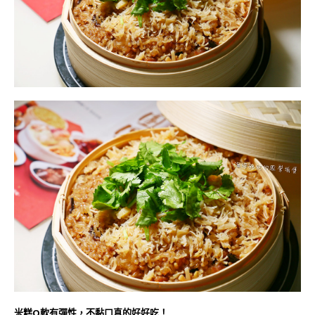
米糕Q軟有彈性，不黏口真的好好吃！