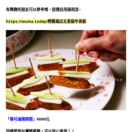
有興趣的朋友可以參考唷，送禮自用兩相宜~
https://wuma.today/輕鬆端出五星級年夜飯
「
眷村滷燒蹄膀
」$899元
同樣使用台灣國產豬，可以放心食用！！