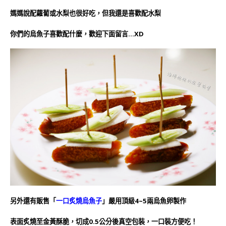
媽媽說配蘿蔔或水梨也很好吃，但我還是喜歡配水梨
你們的烏魚子喜歡配什麼，歡迎下面留言…XD
另外還有販售「
一口炙燒烏魚子
」嚴用頂級4~5兩烏魚卵製作
表面炙燒至金黃酥脆，切成0.5公分後真空包裝，一口裝方便吃！