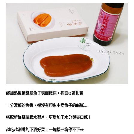
經加熱後頂級烏魚子表面微焦，裡面Q彈扎實
十分濃郁的魚香，卻沒有印象中烏魚子的鹹膩…
搭配新鮮蒜苗跟水梨片，更增加了水分與爽口感！
越吃越涮嘴的下酒好菜，一塊接一塊停不下來