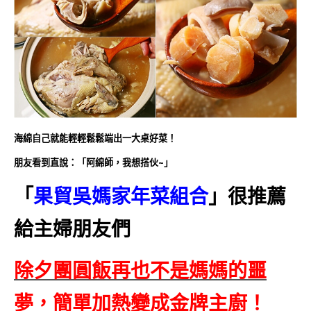
海綿自己就能輕輕鬆鬆端出一大桌好菜！
朋友看到直說：「阿綿師，我想搭伙~」
「
果貿吳媽家年菜組合
」很推薦
給主婦朋友們
除夕團圓飯再也不是媽媽的噩
夢，簡單加熱變成金牌主廚！