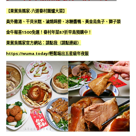
【果貿吳媽家-六道眷村圍爐大菜】
員外雞湯、干貝米糕、滷燒蹄膀、冰糖醬鴨、黃金烏魚子、獅子頭
金牛報喜1500免運！眷村年菜87折早鳥預購中！
果貿吳媽家官方網站：請點我（
請點連結）
https://wuma.today/輕鬆端出五星級年夜飯