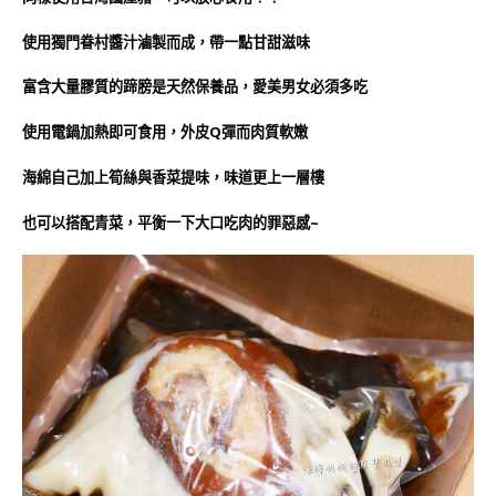
使用獨門眷村醬汁滷製而成，帶一點甘甜滋味
富含大量膠質的蹄膀是天然保養品，愛美男女必須多吃
使用電鍋加熱即可食用，外皮Q彈而肉質軟嫩
海綿自己加上筍絲與香菜提味，味道更上一層樓
也可以搭配青菜，平衡一下大口吃肉的罪惡感~