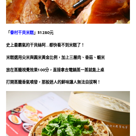
「
眷村干貝米糕
」$1280元
史上最霸氣的干貝絲阿…都快看不到米糕了！
米糕選用尖米與圓米黃金比例，加上三層肉、香菇、蝦米
放在蒸籠視覺效果100分，直接拿去電鍋蒸一蒸就能上桌
打開蒸籠香氣噴發，那股迷人的鮮味讓人無法自拔啊！