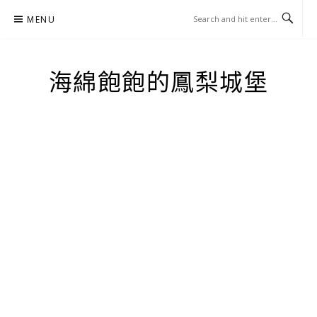
Skip
MENU
to
content
海綿飽飽的鳳梨城堡