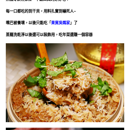
每一口都吃的到干貝，用料扎實到嚇死人~
嘴巴被養壞，以後只能吃「
果貿吳媽家
」了
蒸籠洗乾淨以後還可以裝飾用，吃年菜還賺一個容器