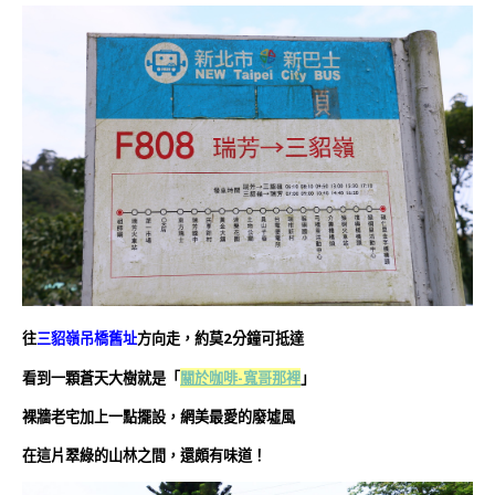
往
三貂嶺吊橋舊址
方向走，約莫2分鐘可抵達
看到一顆蒼天大樹就是「
關於咖啡-寬哥那裡
」
裸牆老宅加上一點擺設，網美最愛的廢墟風
在這片翠綠的山林之間，還頗有味道！