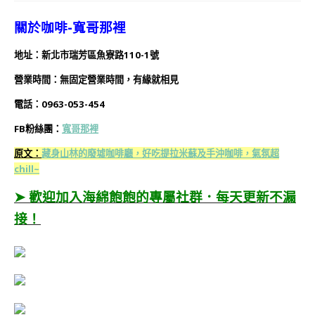
關於咖啡-寬哥那裡
地址：新北市瑞芳區魚寮路110-1號
營業時間：無固定營業時間，有緣就相見
電話：0963-053-454
FB粉絲團：
寬哥那裡
原文：
藏身山林的廢墟咖啡廳，好吃提拉米蘇及手沖咖啡，氣氛超
chill~
➤ 歡迎加入海綿飽飽的專屬社群．每天更新不漏
接！