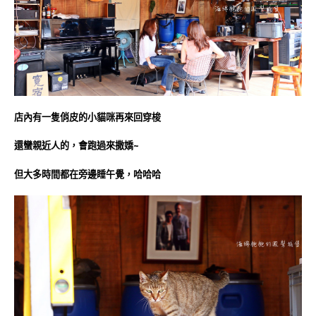
店內有一隻俏皮的小貓咪再來回穿梭
還蠻親近人的，會跑過來撒嬌~
但大多時間都在旁邊睡午覺，哈哈哈