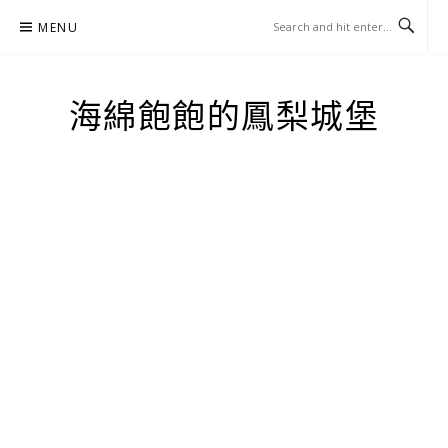
Skip
MENU
to
content
海綿飽飽的鳳梨城堡