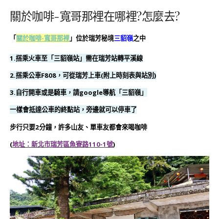
關於咖啡-寬哥那裡在哪裡?怎麼去?
「
關於咖啡-寬哥那裡
」位於瑞芳秘境
三貂嶺
之中
1.搭乘火車至「三貂嶺站」需在瑞芳站轉平溪線
2.搭乘公車F808，可從瑞芳上車(附上時刻表與站別)
3.自行開車或是騎車，請google導航「三貂嶺」
一樣會抵達公車的終點站，旁邊就可以停車了
步行只要2分鐘，許多山友、單車友都會來喝咖啡
(
地址：新北市瑞芳區魚寮路110-1號
)