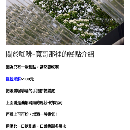
關於咖啡-寬哥那裡的餐點介紹
因為只有一款甜點，當然要吃啊
提拉米蘇
$100元
把吸滿咖啡酒的手指餅乾鋪底
上面滿是濃郁滑順的馬茲卡邦起司
再撒上可可粉，增添一股香氣！
用湯匙一口挖到底，口感香甜多層次