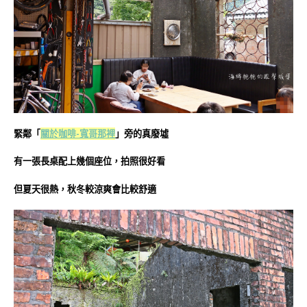
緊鄰「
關於咖啡-寬哥那裡
」旁的真廢墟
有一張長桌配上幾個座位，拍照很好看
但夏天很熱，秋冬較涼爽會比較舒適