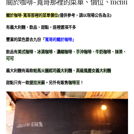
關於咖啡-寬哥那裡的菜單、價位、menu
關於咖啡-寬哥那裡的菜單價位
(僅供參考，請以現場公告為主)
有義大利麵、飲品、甜點，這裡選項不多
豐富的菜色要去九份「
寬哥的關於咖啡」
飲品有
美式咖啡
、
冰滴咖啡
、
濃縮咖啡
、
手沖咖啡
、
牛奶咖啡
、
抹茶
、
可可
義大利麵有兩款
帕馬火腿起司義大利麵
、
高級風塵女義大利麵
甜點只有一款
提拉米蘇
。另外有販售
咖啡豆
！