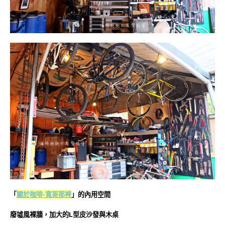
「
關於咖啡-寬哥那裡
」的內用空間
廢墟風裸牆，加大的L型皮沙發與木桌