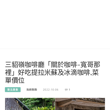
三貂嶺咖啡廳「關於咖啡-寬哥那
裡」好吃提拉米蘇及冰滴咖啡,菜
單價位
新北美食
海綿飽飽
2022-10-06
1