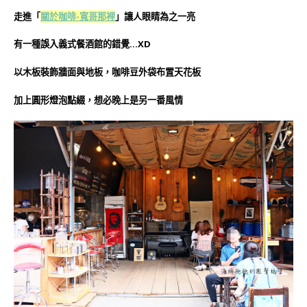
走進「
關於咖啡-寬哥那裡
」讓人眼睛為之一亮
有一種誤入義式餐酒館的錯覺…XD
以木板裝飾牆面與地板，咖啡豆外袋布置天花板
加上圓形燈泡點綴，想必晚上是另一番風情