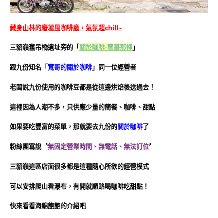
藏身山林的廢墟風咖啡廳，氣氛超chill~
三貂嶺舊吊橋遺址旁的「
關於咖啡-寬哥那裡
」
跟九份知名「
寬哥的關於咖啡
」同一位經營者
老闆說九份使用的咖啡豆都是從這邊烘焙後送過去！
這裡因為人潮不多，只供應少量的簡餐、咖啡、甜點
如果要吃豐富的菜單，那就要去九份的
關於咖啡
了
粉絲團寫說〝
無固定營業時間、無電話、無法訂位
〞
三貂嶺這區店面很多都是這種隨心所欲的經營模式
可以安排爬山看瀑布，有開就順路喝咖啡吃甜點！
快來看看海綿飽飽的介紹吧