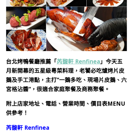
台北烤鴨餐廳推薦「
芮馥軒 Renfinea
」今天五
月新開幕的五星級粵菜料理，老饕必吃爐烤片皮
鵝及手工港點，主打”一鵝多吃、現場片皮鵝、六
宮格沾醬”，很適合家庭聚餐及商務聚餐。
附上店家地址、電話、營業時間、價目表MENU
供參考！
芮馥軒 Renfinea