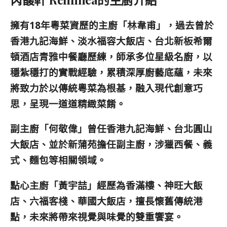
擁有18年粵菜資歷的
主廚「林韋甫」，過去曾於
香港九記海鮮、淡水福容大飯店、台北新板希爾
頓酒店青雅中餐廳歷練，師承多位星級名廚，以
穩紮穩打的實戰經驗，累積深厚廚藝底蘊，未來
將致力於以傳統粵菜為根基，融入現代創意巧
思，呈現一道道精緻菜餚。
副主廚「何敬偉」曾任香港九記海鮮、台北圓山
大飯店、並於新蒲苑擔任副主廚，涉獵西餐、義
式、麵包等相關領域。
點心主廚「黃宇喆」經歷為香滿樓、神旺大飯
店、六福客棧、華國大飯店，擅長懷舊傳統港
點，未來將帶來視覺與味覺的雙重饗宴。