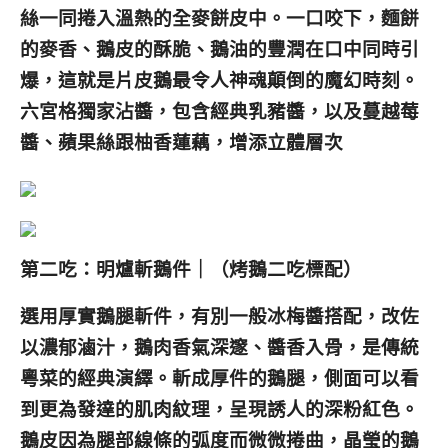
絲一同捲入溫熱的全麥餅皮中。一口咬下，麵餅
的麥香、鵝皮的酥脆、鵝油的豐潤在口中同時引
爆，這就是片皮鵝最令人神魂顛倒的魔幻時刻。
六宮格獨家沾醬，包含經典乳豬醬，以及蔓越莓
醬、蘋果絲跟柚香蓮藕，增添立體層次
第二吃：明爐斬鵝件｜（烤鵝二吃標配）
選用厚實鵝腿斬件，有別一般冰梅醬搭配，改佐
以濃郁滷汁，鵝肉香氣深邃、醬香入骨，是傳統
粵菜的經典演繹。斬成厚件的鵝腿，側面可以看
到更為發達的肌肉紋理，呈現誘人的深粉紅色。
鵝皮因為腿部線條的弧度而微微捲曲，晶瑩的鵝