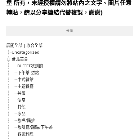
堡
所有，未經授權請勿將站內之文字、圖片任意
轉貼，請以分享連結代替複製，謝謝)
分類
展開全部
|
收合全部
Uncategorized
台北美食
BUFFET吃到飽
下午茶-甜點
中式餐館
主題餐廳
丼飯
便當
其他
冰品
咖哩/豬排
咖啡廳/甜點/下午茶
客家料理