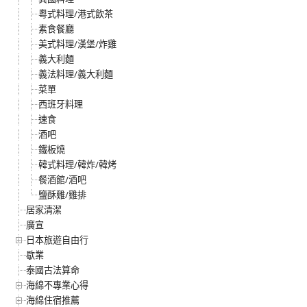
粵式料理/港式飲茶
素食餐廳
美式料理/漢堡/炸雞
義大利麵
義法料理/義大利麵
菜單
西班牙料理
速食
酒吧
鐵板燒
韓式料理/韓炸/韓烤
餐酒館/酒吧
鹽酥雞/雞排
居家清潔
廣宣
日本旅遊自由行
歇業
泰國古法算命
海綿不專業心得
海綿住宿推薦