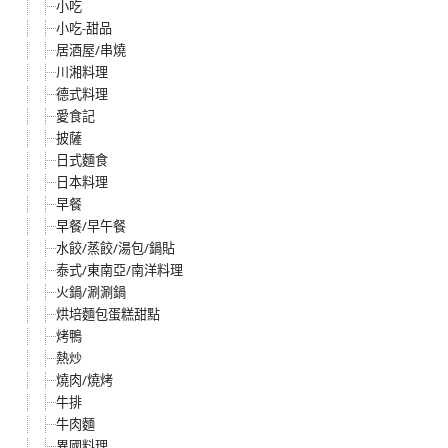
小吃
小吃-甜品
居酒屋/串燒
川湘料理
德式料理
愛食記
披薩
日式麵食
日本料理
早餐
早餐/早午餐
水餃/蒸餃/湯包/鍋貼
泰式/東南亞/南洋料理
火鍋/涮涮鍋
烘培麵包蛋糕甜點
烤鴨
熱炒
燒肉/燒烤
牛排
牛肉麵
異國料理