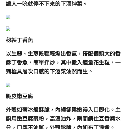
讓人一吮就停不下來的下酒神菜。
秘製丁香魚
以生蒜、生蔥段輕輕煸出香氣，搭配個頭大的香
酥丁香魚，簡單拌炒，其中撒入適量花生粒，一
到極具層次口感的下酒菜油然而生。
脆皮嫩豆腐
外殼如薄冰般酥脆，內裡卻柔嫩得入口即化。主
廚用嫩豆腐裹粉，高溫油炸，瞬間鎖住豆香與水
分，口感不油膩，外殼鬆脆，內如布丁滑嫩。