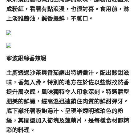
成粉紅，看著有點浪漫，也很討喜。食用前，淋
上淡雅醬油，鹹香提鮮，不膩口。
寧波銀絲香辣蝦
主廚透過沙茶與番茄調出特調醬汁，配出酸甜滋
味，香氣入骨。特別的地方在於佐以些微孜然香
提升層次感，風味獨特令人印象深刻。特選體型
肥美的鮮蝦，經高溫迅速鎖住肉質的鮮甜彈牙。
底下襯托著吸飽湯汁、呈現半透明琥珀色的粉
絲，其間還加入筍塊及蓮藕片，是每樣食材都精
彩的料理。