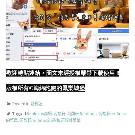
歡迎轉貼連結，圖文未經授權嚴禁下載使用
!!
版權所有
©海綿飽飽的鳳梨城堡
Posted in
愛食記
Tagged
Renluxus商場
,
芮馥軒
,
芮馥軒 Renfinea
,
芮馥軒renfinea
的菜單
,
芮馥軒renfinea的評論
,
芮馥軒菜單