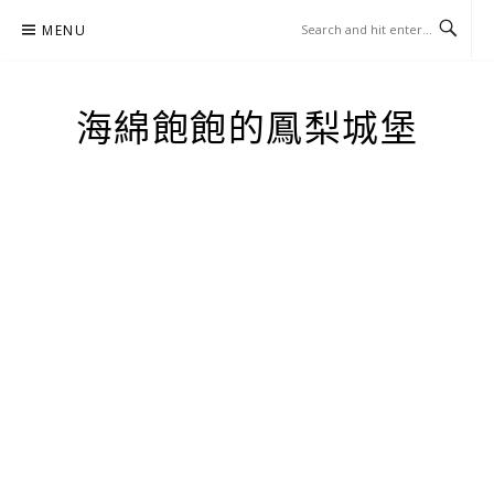
Skip
MENU
to
content
海綿飽飽的鳳梨城堡