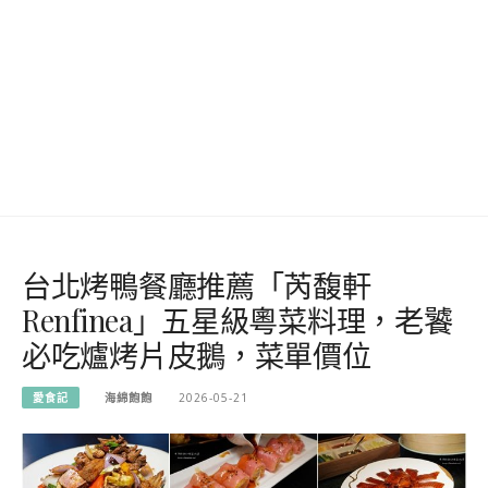
台北烤鴨餐廳推薦「芮馥軒
Renfinea」五星級粵菜料理，老饕
必吃爐烤片皮鵝，菜單價位
愛食記
海綿飽飽
2026-05-21