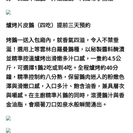
爐烤片皮鵝（四吃）提前三天預約
烤鵝一送入包廂內，就香氣四溢，令人不禁垂
涎！選用上等雲林白羅曼鵝種，以秘製醬料醃漬
並精準控溫爐烤出滑嫩多汁口感，一隻約4.5公
斤，可選擇1鵝2吃或到4吃。全程爐烤約40分
鐘，精準控制約八分熟，保留鵝肉迷人的粉嫩色
澤與滑嫩口感，入口多汁、飽含油香，兼具層次
與嚼感。在主廚精準片鵝的同時，滾燙鵝汁與香
金油脂，會順著刀口如泉水般瞬間湧出。