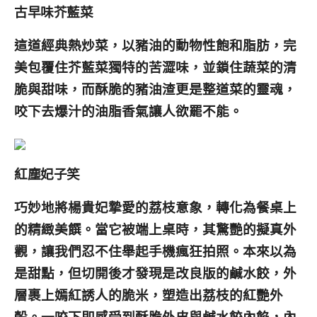
古早味芥藍菜
這道經典熱炒菜，以豬油的動物性飽和脂肪，完
美包覆住芥藍菜獨特的苦澀味，並鎖住蔬菜的清
脆與甜味，而酥脆的豬油渣更是整道菜的靈魂，
咬下去爆汁的油脂香氣讓人欲罷不能。
紅塵妃子笑
巧妙地將楊貴妃摯愛的荔枝意象，轉化為餐桌上
的精緻美饌。當它被端上桌時，其驚艷的擬真外
觀，讓我們忍不住舉起手機瘋狂拍照。本來以為
是甜點，但切開後才發現是改良版的鹹水餃，外
層裹上嫣紅誘人的脆米，塑造出荔枝的紅艷外
殼。一咬下即感受到酥脆外皮與鹹水餃內餡，內