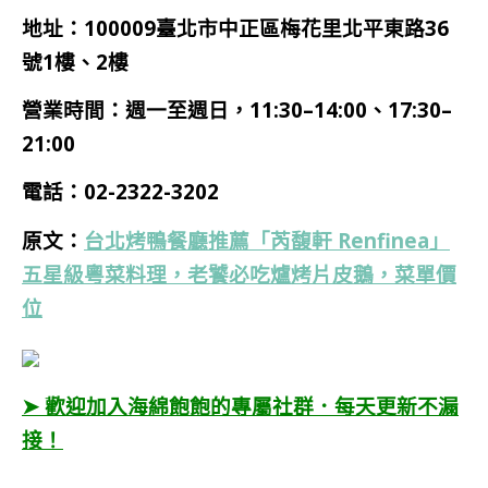
地址：100009臺北市中正區梅花里北平東路36
號1樓、2樓
營業時間：週一至週日，11:30–14:00、17:30–
21:00
電話：
02-2322-3202
原文：
台北烤鴨餐廳推薦「芮馥軒 Renfinea」
五星級粵菜料理，老饕必吃爐烤片皮鵝，菜單價
位
➤ 歡迎加入海綿飽飽的專屬社群．每天更新不漏
接！