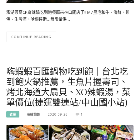
澎湖最高CP麻辣鍋吃到飽餐廳來林口開店了!! M7黑毛和牛、海鮮、雞
佛、生啤酒、哈根達斯…無限量供…
CONTINUE READING
嗨蝦蝦百匯鍋物吃到飽｜台北吃
到飽火鍋推薦，生魚片握壽司、
烤北海道大扇貝、XO辣蝦湯，菜
單價位(捷運雙連站/中山國小站)
歇業
海綿飽飽
2020-09-26
1