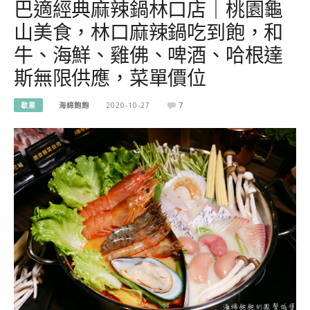
巴適經典麻辣鍋林口店｜桃園龜
山美食，林口麻辣鍋吃到飽，和
牛、海鮮、雞佛、啤酒、哈根達
斯無限供應，菜單價位
歇業
海綿飽飽
2020-10-27
7