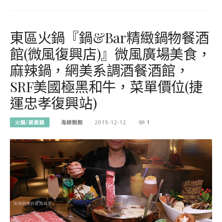
東區火鍋『鍋&Bar精緻鍋物餐酒
館(微風復興店)』微風廣場美食，
麻辣鍋，網美系調酒餐酒館，
SRF美國極黑和牛，菜單價位(捷
運忠孝復興站)
火鍋/涮涮鍋
海綿飽飽
2019-12-12
1