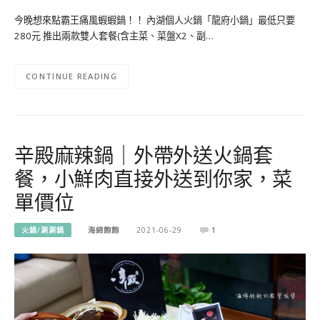
今晚想來點霸王痛風蝦蝦鍋！！ 內湖個人火鍋「龍府小鍋」最低只要
280元 推出兩款雙人套餐(含主菜、菜盤X2、副…
CONTINUE READING
辛殿麻辣鍋｜外帶外送火鍋套
餐，小鮮肉直接外送到你家，菜
單價位
火鍋/涮涮鍋
海綿飽飽
2021-06-29
1