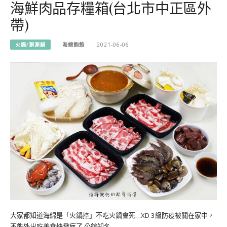
海鮮肉品存糧箱(台北市中正區外
帶)
火鍋/涮涮鍋
海綿飽飽
2021-06-06
大家都知道海綿是「火鍋控」不吃火鍋會死…XD 3級防疫被關在家中，
不能外出吃美食快發瘋了 公館知名…