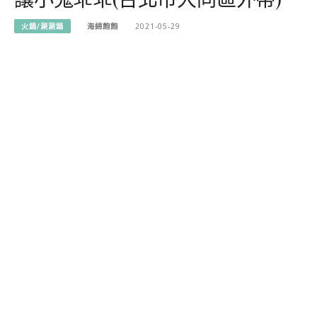
火鍋/涮涮鍋
海綿飽飽
2021-05-29