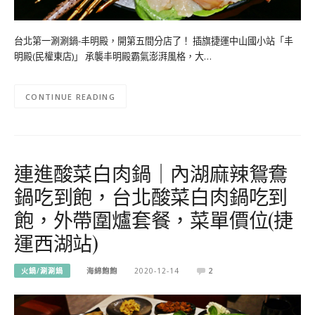
台北第一涮涮鍋-丰明殿，開第五間分店了！ 插旗捷運中山國小站「丰
明殿(民權東店)」 承襲丰明殿霸氣澎湃風格，大…
CONTINUE READING
連進酸菜白肉鍋｜內湖麻辣鴛鴦
鍋吃到飽，台北酸菜白肉鍋吃到
飽，外帶圍爐套餐，菜單價位(捷
運西湖站)
火鍋/涮涮鍋
海綿飽飽
2020-12-14
2