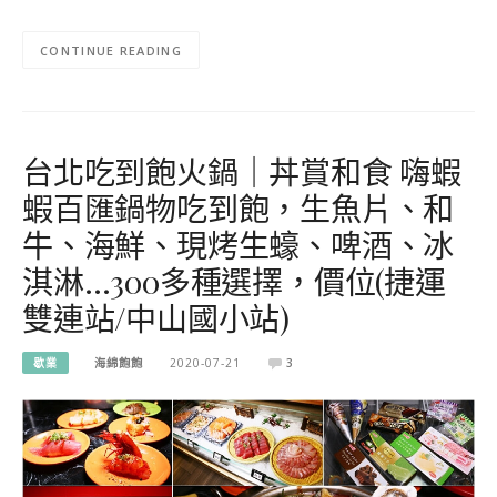
CONTINUE READING
台北吃到飽火鍋｜丼賞和食 嗨蝦
蝦百匯鍋物吃到飽，生魚片、和
牛、海鮮、現烤生蠔、啤酒、冰
淇淋…300多種選擇，價位(捷運
雙連站/中山國小站)
歇業
海綿飽飽
2020-07-21
3