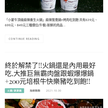
「小蒙牛頂級麻辣養生火鍋」麻辣鴛鴦鍋+烤肉吃到飽 共有639元、
699元、849元三種價位(午餐) 新鮮的肉品…
CONTINUE READING
終於解禁了!!火鍋還是內用最好
吃,大推巨無霸肉盤跟蝦爆爆鍋
+200元培根牛快樂豬吃到飽!!
火鍋/涮涮鍋
海綿飽飽
2021-10-30