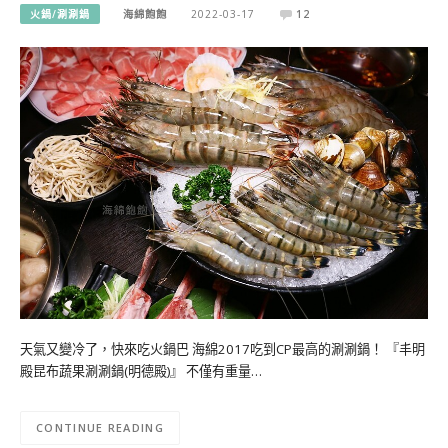
火鍋/涮涮鍋
海綿飽飽
2022-03-17
12
天氣又變冷了，快來吃火鍋巴 海綿2017吃到CP最高的涮涮鍋！ 『丰明
殿昆布蔬果涮涮鍋(明德殿)』 不僅有重量…
CONTINUE READING