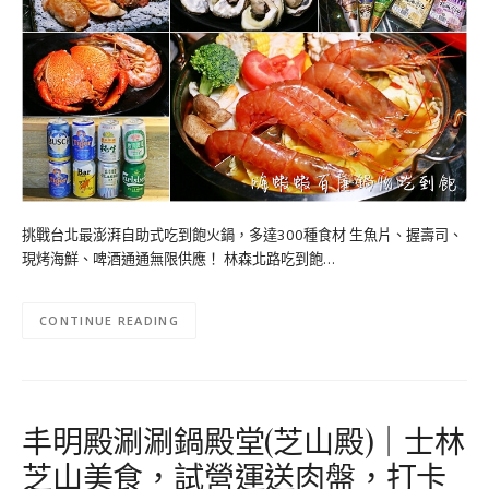
挑戰台北最澎湃自助式吃到飽火鍋，多達300種食材 生魚片、握壽司、
現烤海鮮、啤酒通通無限供應！ 林森北路吃到飽…
CONTINUE READING
丰明殿涮涮鍋殿堂(芝山殿)｜士林
芝山美食，試營運送肉盤，打卡