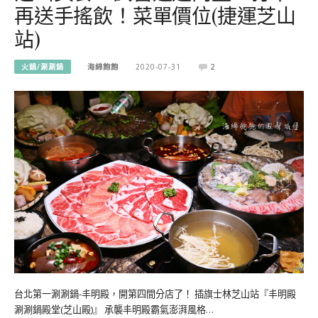
再送手搖飲！菜單價位(捷運芝山
站)
火鍋/涮涮鍋
海綿飽飽
2020-07-31
2
台北第一涮涮鍋-丰明殿，開第四間分店了！ 插旗士林芝山站『丰明殿
涮涮鍋殿堂(芝山殿)』 承襲丰明殿霸氣澎湃風格…