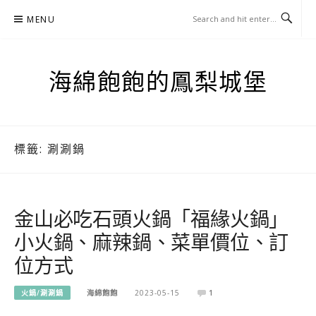
Skip
MENU
to
content
海綿飽飽的鳳梨城堡
標籤:
涮涮鍋
金山必吃石頭火鍋「福緣火鍋」
小火鍋、麻辣鍋、菜單價位、訂
位方式
火鍋/涮涮鍋
海綿飽飽
2023-05-15
1