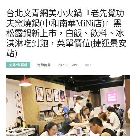
台北文青網美小火鍋『老先覺功
夫窯燒鍋(中和南華MiNi店)』黑
松露鍋新上市，白飯、飲料、冰
淇淋吃到飽，菜單價位(捷運景安
站)
火鍋/涮涮鍋
海綿飽飽
2022-06-09
1