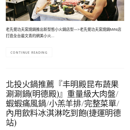
老先覺功夫窯燒鍋推出新型態小火鍋店型—>老先覺功夫窯燒鍋MiNi店
打造全台最文青的網美小火…
CONTINUE READING
北投火鍋推薦『丰明殿昆布蔬果
涮涮鍋(明德殿)』重量級大肉盤/
蝦蝦痛風鍋/小羔羊排/完整菜單/
內用飲料冰淇淋吃到飽(捷運明德
站)