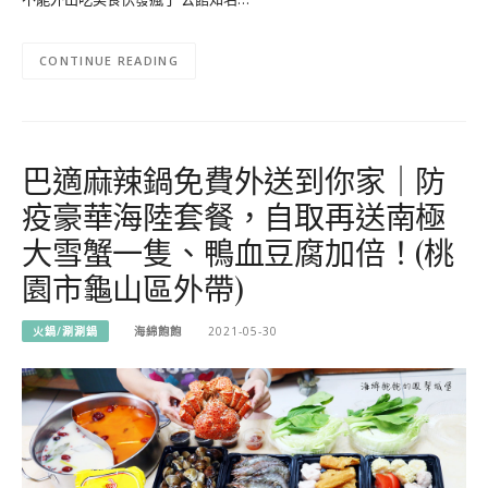
CONTINUE READING
巴適麻辣鍋免費外送到你家｜防
疫豪華海陸套餐，自取再送南極
大雪蟹一隻、鴨血豆腐加倍！(桃
園市龜山區外帶)
火鍋/涮涮鍋
海綿飽飽
2021-05-30