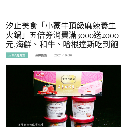
汐止美食「小蒙牛頂級麻辣養生
火鍋」五倍券消費滿3000送2000
元,海鮮、和牛、哈根達斯吃到飽
火鍋/涮涮鍋
海綿飽飽
2021-10-30