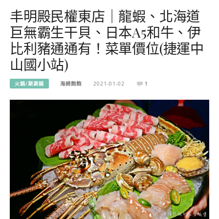
​​​​​​​丰明殿民權東店｜龍蝦、北海道
巨無霸生干貝、日本A5和牛、伊
比利豬通通有！菜單價位(捷運中
山國小站)
火鍋/涮涮鍋
海綿飽飽
2021-01-02
1