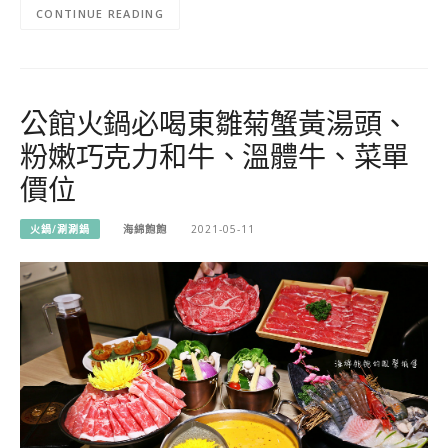
CONTINUE READING
公館火鍋必喝東雛菊蟹黃湯頭、
粉嫩巧克力和牛、溫體牛、菜單
價位
火鍋/涮涮鍋
海綿飽飽
2021-05-11