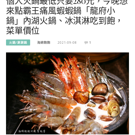
個人火鍋最低只要280元，今晚想
來點霸王痛風蝦蝦鍋「龍府小
鍋」內湖火鍋、冰淇淋吃到飽，
菜單價位
火鍋/涮涮鍋
海綿飽飽
2021-09-08
1