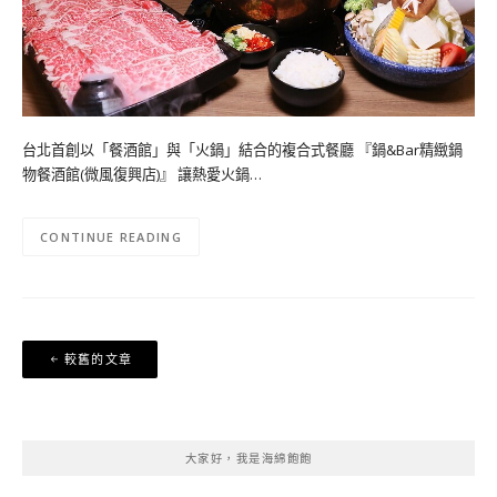
台北首創以「餐酒館」與「火鍋」結合的複合式餐廳 『鍋&Bar精緻鍋
物餐酒館(微風復興店)』 讓熱愛火鍋…
CONTINUE READING
文
較舊的文章
章
導
覽
大家好，我是海綿飽飽