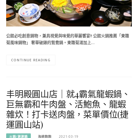
公館必吃創意鍋物，兼具視覺與味覺的華麗饗宴!! 公館火鍋推薦「東雛
菊風味鍋物」 奢華破錶的鴛鴦鍋。東雛菊湯加上…
CONTINUE READING
​​​​​​​丰明殿圓山店｜就4霸氣龍蝦鍋、
巨無霸和牛肉盤、活鮑魚、龍蝦
雜炊！打卡送肉盤，菜單價位(捷
運圓山站)
火鍋/涮涮鍋
海綿飽飽
2021-03-19