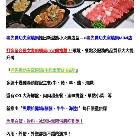
老先覺功夫窯燒鍋
推出新型態小火鍋店型—>
老先覺功夫窯燒鍋
MiNi店
打造全台最文青的網美小火鍋推薦！!
環境、餐點及服務的品質都大大提
升唷
『
老先覺功夫窯燒鍋(中和南華MiNi店)
』
多達十幾種湯頭搭配主餐(牛、豬、羊、雞、海鮮)
還有XXL大海鮮盤、肉肉超全餐、滷味拼盤、單點小菜…等
新推出〝
黑鑽松露鍋(豬豬、牛牛、海陸)
〞每日限量供應
內用白飯、飲料、冰淇淋無限供應吃到飽！
內用、外帶、外送都是不錯的選擇！