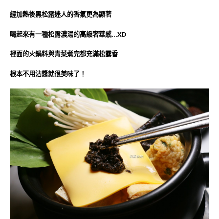
經加熱後黑松露迷人的香氣更為顯著
喝起來有一種松露濃湯的高級奢華感…XD
裡面的火鍋料與青菜煮完都充滿松露香
根本不用沾醬就很美味了！