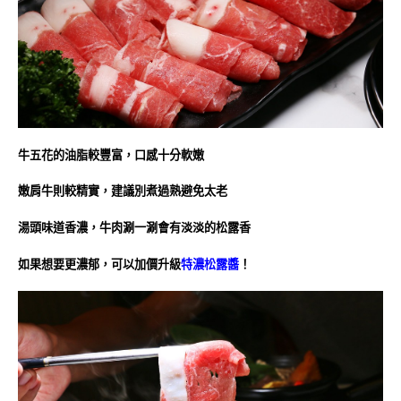
牛五花的油脂較豐富，口感十分軟嫩
嫩肩牛則較精實，建議別煮過熟避免太老
湯頭味道香濃，牛肉涮一涮會有淡淡的松露香
如果想要更濃郁，可以加價升級
特濃松露醬
！