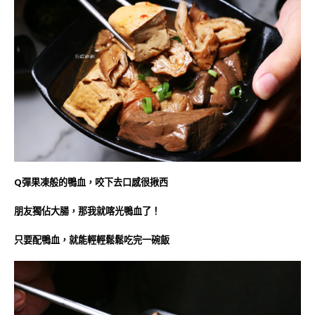
Q彈果凍般的鴨血，咬下去口感很揪西
朋友獨佔大腸，那我就喀光鴨血了！
只要配鴨血，就能輕輕鬆鬆吃完一碗飯