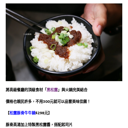
將高級餐廳的頂級食材「
黑松露
」
與火鍋完美結合
價格也親民許多，不用300元就可以品嘗美味佳餚！
【
松露豚骨牛牛鍋
$298元】
豚骨高湯加上特製黑松露醬，搭配起司片