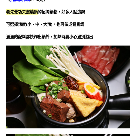
老先覺功夫窯燒鍋
的招牌鍋物，好多人點這鍋
可選擇辣度(小、中、大辣)，
也可做成鴛鴦鍋
滿滿的配料都快炸出鍋外，加熱時要小心湯別溢出