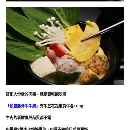
搭配大份量的肉盤，就是要吃飽吃滿
「
松露豚骨牛牛鍋
」
有牛五花跟嫩肩牛各100g
牛肉的新鮮度與品質都不錯！
肉量是X媽小火鍋好幾倍，肉質不輸給日式涮涮鍋