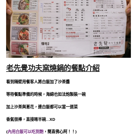
老先覺功夫窯燒鍋的餐點介紹
看到隔壁用餐客人將白飯加了沙茶醬
等待餐點準備的時候，海綿也如法炮製裝一碗
加上沙茶與蔥花，連白飯都可以當一道菜
香氣很棒，直接喀半碗…XD
(
內用白飯可以吃到飽
，簡直佛心阿！！)