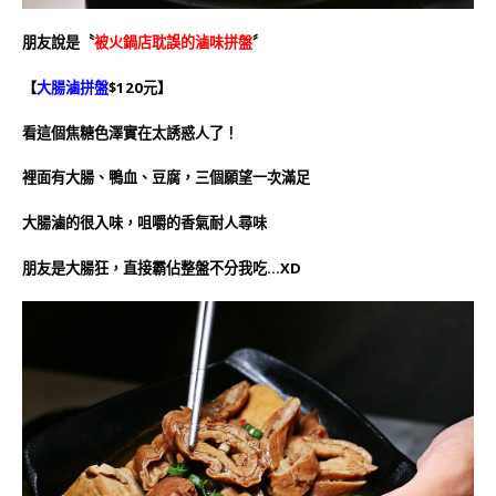
朋友說是〝
被火鍋店耽誤的滷味拼盤
〞
【
大腸滷拼盤
$120元】
看這個焦糖色澤實在太誘惑人了！
裡面有大腸、鴨血、豆腐，三個願望一次滿足
大腸滷的很入味，咀嚼的香氣耐人尋味
朋友是大腸狂，直接霸佔整盤不分我吃…XD