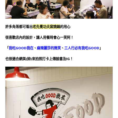
許多角落都可看出
老先覺功夫窯燒鍋
的用心
很喜歡店內的設計，讓人用餐時會心一笑阿！
「
我吃GOOD我在
、
麻辣麗莎的微笑
、
三人行必有我吃GOOD
」
也很適合網美(帥)來拍照打卡上傳臉書及IG！