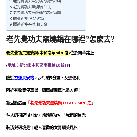
老先覺功夫窯燒鍋的餐點介紹
老先覺功夫窯燒鍋-評比
老先覺功夫窯燒鍋的店家資訊
閱讀延伸-台北火鍋
閱讀延伸-中永和美食
老先覺功夫窯燒鍋在哪裡?怎麼去?
老先覺功夫窯燒鍋(中和南華MiNi店)
位於南華路上
(
地址：新北市中和區南華路26號1F
)
臨近
捷運景安站
，步行約5分鐘，交通便利
附近有收費停車場，騎車或開車也很方便！
新型態店面「
老先覺功夫窯燒鍋 O GOD MINI 店
」
斗大的招牌很可愛，遠遠就吸引了我們的目光
裝潢與環境是年輕人喜歡的文青網美風格！