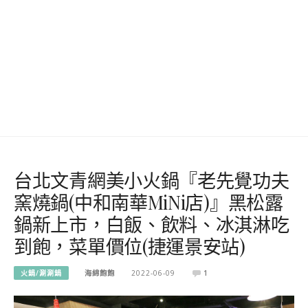
台北文青網美小火鍋『老先覺功夫
窯燒鍋(中和南華MiNi店)』黑松露
鍋新上市，白飯、飲料、冰淇淋吃
到飽，菜單價位(捷運景安站)
火鍋/涮涮鍋
海綿飽飽
2022-06-09
1