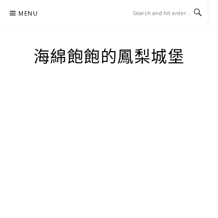
Skip
MENU
to
content
海綿飽飽的鳳梨城堡