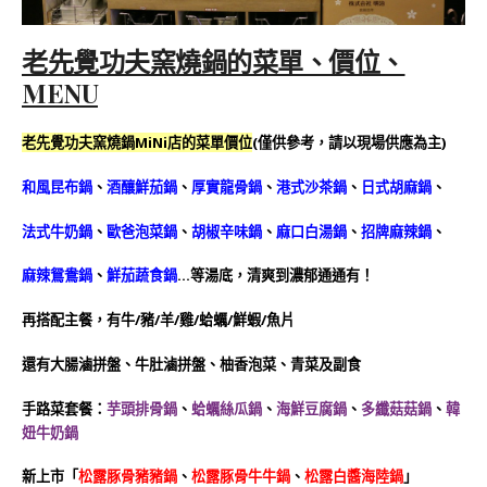
老先覺功夫窯燒鍋的菜單、價位、
MENU
老先覺功夫窯燒鍋MiNi店的菜單價位
(僅供參考，請以現場供應為主)
和風昆布鍋
、
酒釀鮮茄鍋
、
厚實龍骨鍋
、
港式沙茶鍋
、
日式胡麻鍋
、
法式牛奶鍋
、
歐爸泡菜鍋
、
胡椒辛味鍋
、
麻口白湯鍋
、
招牌麻辣鍋
、
麻辣鴛鴦鍋
、
鮮茄蔬食鍋
…等湯底，清爽到濃郁通通有！
再搭配主餐，有牛/豬/羊/雞/蛤蠣/鮮蝦/魚片
還有大腸滷拼盤、牛肚滷拼盤、柚香泡菜、青菜及副食
手路菜套餐：
芋頭排骨鍋
、
蛤蠣絲瓜鍋
、
海鮮豆腐鍋
、
多纖菇菇鍋
、
韓
妞牛奶鍋
新上市「
松露豚骨豬豬鍋
、
松露豚骨牛牛鍋
、
松露白醬海陸鍋
」