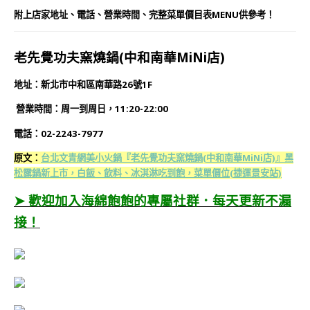
附上店家地址、電話、營業時間、完整菜單價目表MENU供參考！
老先覺功夫窯燒鍋(中和南華MiNi店)
地址：新北市中和區南華路26號1F
營業時間
：
周一到周日，11:20-22:00
電話：02-2243-7977
原文：
台北文青網美小火鍋『老先覺功夫窯燒鍋(中和南華MiNi店)』黑
松露鍋新上市，白飯、飲料、冰淇淋吃到飽，菜單價位(捷運景安站)
➤ 歡迎加入海綿飽飽的專屬社群．每天更新不漏
接！