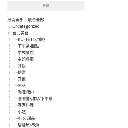
分類
展開全部
|
收合全部
Uncategorized
台北美食
BUFFET吃到飽
下午茶-甜點
中式餐館
主題餐廳
丼飯
便當
其他
冰品
咖哩/豬排
咖啡廳/甜點/下午茶
客家料理
小吃
小吃-甜品
居酒屋/串燒