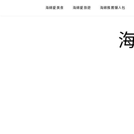
Skip
海綿愛美食
海綿愛旅遊
海綿推薦懶人包
to
content