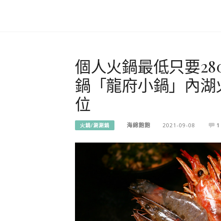
個人火鍋最低只要2
鍋「龍府小鍋」內湖
位
海綿飽飽
2021-09-08
1
火鍋/涮涮鍋