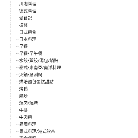
川湘料理
德式料理
愛食記
披薩
日式麵食
日本料理
早餐
早餐/早午餐
水餃/蒸餃/湯包/鍋貼
泰式/東南亞/南洋料理
火鍋/涮涮鍋
烘培麵包蛋糕甜點
烤鴨
熱炒
燒肉/燒烤
牛排
牛肉麵
異國料理
粵式料理/港式飲茶