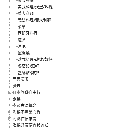
素食餐廳
美式料理/漢堡/炸雞
義大利麵
義法料理/義大利麵
菜單
西班牙料理
速食
酒吧
鐵板燒
韓式料理/韓炸/韓烤
餐酒館/酒吧
鹽酥雞/雞排
居家清潔
廣宣
日本旅遊自由行
歇業
泰國古法算命
海綿不專業心得
海綿住宿推薦
海綿好康便宜報妳知