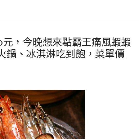
80元，今晚想來點霸王痛風蝦蝦
火鍋、冰淇淋吃到飽，菜單價