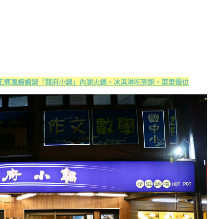
霸王痛風蝦蝦鍋「龍府小鍋」內湖火鍋、冰淇淋吃到飽，菜單價位