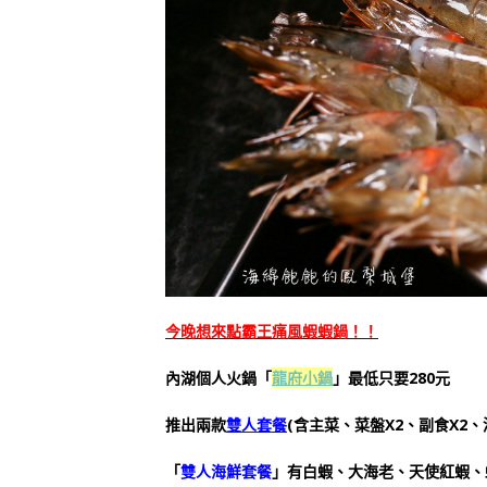
今晚想來點霸王痛風蝦蝦鍋！！
內湖個人火鍋「
龍府小鍋
」最低只要280元
推出兩款
雙人套餐
(含主菜、菜盤X2、副食X2、湯
「
雙人海鮮套餐
」有白蝦、大海老、天使紅蝦、