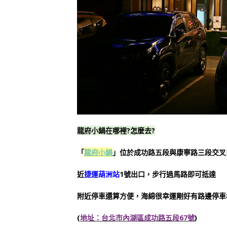
龍府小鍋在哪裡?怎麼去?
「
龍府小鍋
」位於成功路五段與康寧路三段交叉
近
捷運葫洲站
1號出口，步行過馬路即可抵達
附近停車還算方便，海綿很幸運剛好有路邊停車
(
地址：台北市內湖區成功路五段67號
)