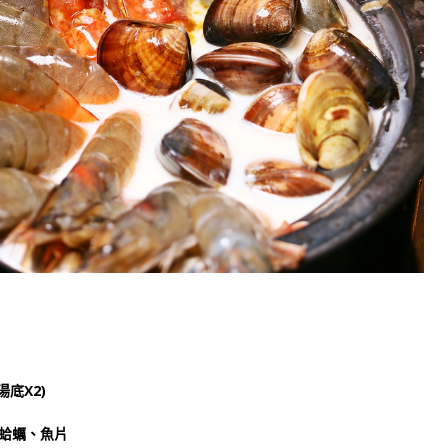
底X2)
蛤蠣、魚片