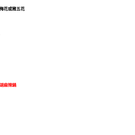
梅花或豬五花
D
湖麻辣鍋