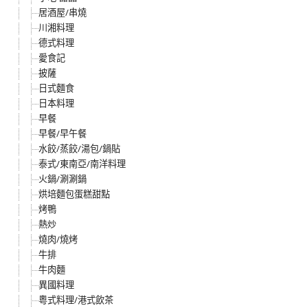
居酒屋/串燒
川湘料理
德式料理
愛食記
披薩
日式麵食
日本料理
早餐
早餐/早午餐
水餃/蒸餃/湯包/鍋貼
泰式/東南亞/南洋料理
火鍋/涮涮鍋
烘培麵包蛋糕甜點
烤鴨
熱炒
燒肉/燒烤
牛排
牛肉麵
異國料理
粵式料理/港式飲茶