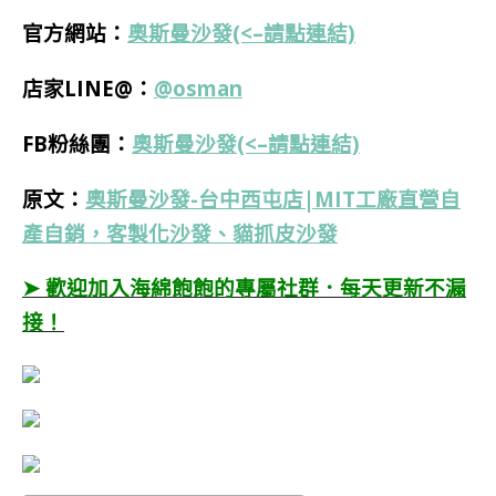
官方網站：
奧斯曼沙發(<–請點連結)
店家LINE@：
@osman
FB粉絲團：
奧斯曼沙發(<–請點連結)
原文：
奧斯曼沙發-台中西屯店|MIT工廠直營自
產自銷，客製化沙發、貓抓皮沙發
➤ 歡迎加入海綿飽飽的專屬社群．每天更新不漏
接！