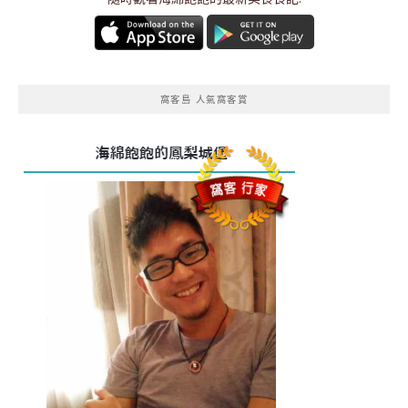
窩客島 人氣窩客賞