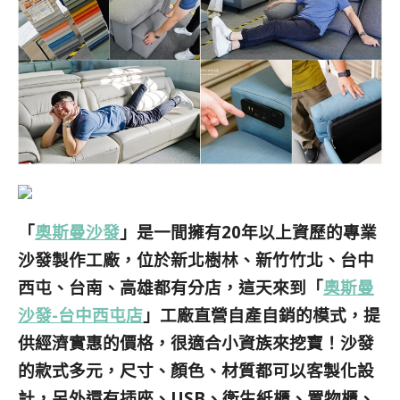
「
奧斯曼沙發
」是一間擁有20年以上資歷的專業
沙發製作工廠，位於新北樹林、新竹竹北、台中
西屯、台南、高雄都有分店，這天來到「
奧斯曼
沙發-台中西屯店
」工廠直營自產自銷的模式，提
供經濟實惠的價格，很適合小資族來挖寶！沙發
的
款式多元，尺寸、顏色、材質都可以客製化設
計，另外還有插座、USB、衛生紙櫃、置物櫃、