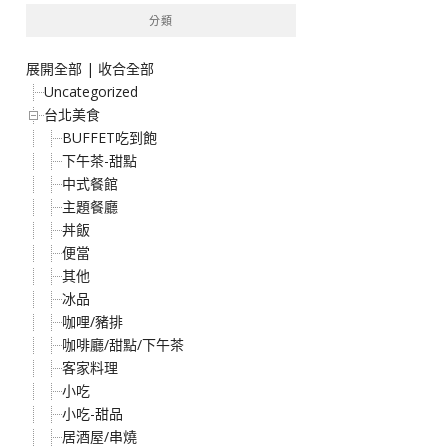
分類
展開全部
|
收合全部
Uncategorized
台北美食
BUFFET吃到飽
下午茶-甜點
中式餐館
主題餐廳
丼飯
便當
其他
冰品
咖哩/豬排
咖啡廳/甜點/下午茶
客家料理
小吃
小吃-甜品
居酒屋/串燒