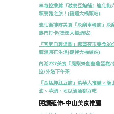
草莓控推薦『滋養豆餡舖』迪化街
頭養豬之旅！(捷運大橋頭站)
迪化街排隊美食『永樂車輪餅』永樂
熱門打卡(捷運大橋頭站)
『客家自製湯圓』遼寧夜市美食3
麻湯圓花生湯
(捷運大橋頭站)
內湖737美食『鳳梨妹創藝雞蛋糕
拉/外送下午茶
『金艋舺紅豆餅』萬華人推薦，龍
油、芋頭、地瓜通通都好吃
閱讀延伸-中山美食推薦