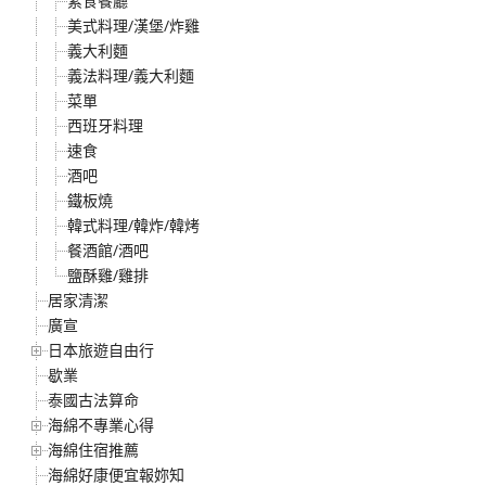
素食餐廳
美式料理/漢堡/炸雞
義大利麵
義法料理/義大利麵
菜單
西班牙料理
速食
酒吧
鐵板燒
韓式料理/韓炸/韓烤
餐酒館/酒吧
鹽酥雞/雞排
居家清潔
廣宣
日本旅遊自由行
歇業
泰國古法算命
海綿不專業心得
海綿住宿推薦
海綿好康便宜報妳知