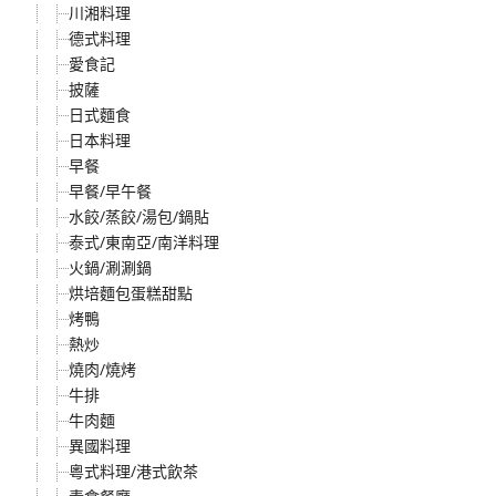
川湘料理
德式料理
愛食記
披薩
日式麵食
日本料理
早餐
早餐/早午餐
水餃/蒸餃/湯包/鍋貼
泰式/東南亞/南洋料理
火鍋/涮涮鍋
烘培麵包蛋糕甜點
烤鴨
熱炒
燒肉/燒烤
牛排
牛肉麵
異國料理
粵式料理/港式飲茶