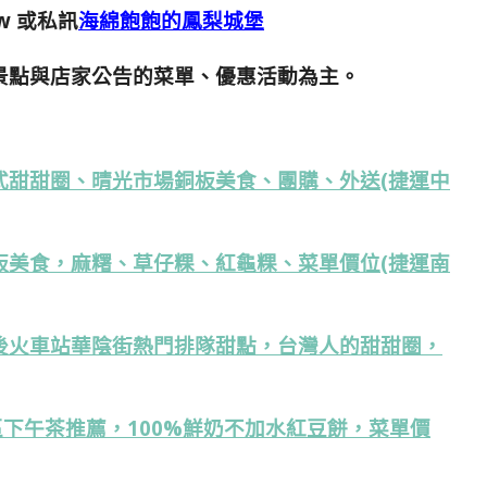
w
或私訊
海綿飽飽的鳳梨城堡
景點與店家公告的菜單、優惠活動為主。
式甜甜圈、晴光市場銅板美食、團購、外送(捷運中
板美食，麻糬、草仔粿、紅龜粿、菜單價位(捷運南
後火車站華陰街熱門排隊甜點，台灣人的甜甜圈，
區下午茶推薦，100%鮮奶不加水紅豆餅，菜單價