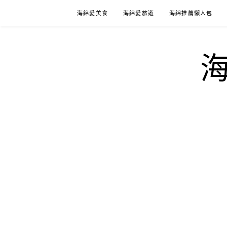
Skip
海綿愛美食
海綿愛旅遊
海綿推薦懶人包
to
content