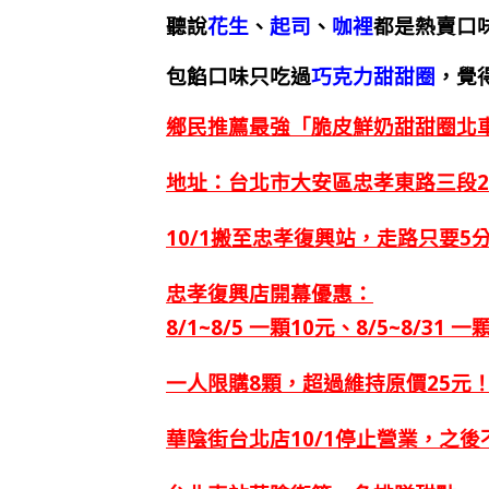
聽說
花生
、
起司
、
咖裡
都是熱賣口
包餡口味只吃過
巧克力甜甜圈
，覺
鄉民推薦最強「脆皮鮮奶甜甜圈北
地址：台北市大安區忠孝東路三段21
10/1搬至忠孝復興站，走路只要
忠孝復興店開幕優惠：
8/1~8/5 一顆10元、
8/5~8/31 
一人限購8顆，超過維持原價25元
華陰街台北店10/1停止營業，之