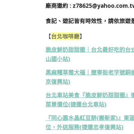
廠商邀約 :
z78625@yahoo.com.t
食記、遊記皆有時效性，請依旅遊
【
台北咖啡廳
】
脆皮鮮奶甜甜圈｜台北最好吃的台
山國小站)
黑麻糬草莓大福｜遼寧街老字號銅
京復興站)
台北車站美食『脆皮鮮奶甜甜圈』
菜單價位(捷運台北車站)
『同心圓水晶紅豆餅(搬新家)』東
位，外送服務(捷運忠孝復興站)