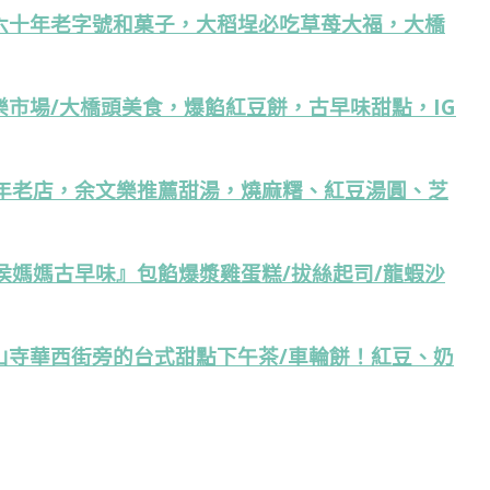
六十年老字號和菓子，大稻埕必吃草苺大福，大橋
市場/大橋頭美食，爆餡紅豆餅，古早味甜點，IG
0年老店，余文樂推薦甜湯，燒麻糬、紅豆湯圓、芝
/侯媽媽古早味』包餡爆漿雞蛋糕/拔絲起司/龍蝦沙
山寺華西街旁的台式甜點下午茶/車輪餅！紅豆、奶