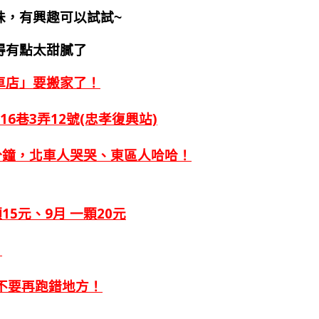
味，有興趣可以試試~
得有點太甜膩了
車店」要搬家了！
6巷3弄12號(忠孝復興站)
5分鐘，北車人哭哭、東區人哈哈！
一顆15元、
9月 一顆20元
！
後不要再跑錯地方！