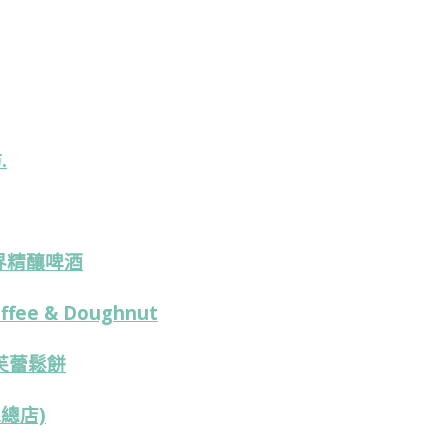
.
世界精釀啤酒
ffee & Doughnut
舒芙蕾鬆餅
森總店)