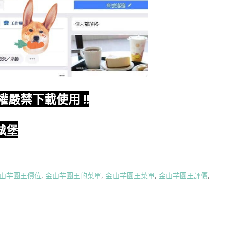
權嚴禁下載使用
!!
城堡
山芋圓王價位
,
金山芋圓王的菜單
,
金山芋圓王菜單
,
金山芋圓王評價
,