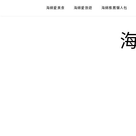
Skip
海綿愛美食
海綿愛旅遊
海綿推薦懶人包
to
content