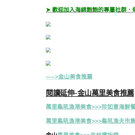
➤ 歡迎加入海綿飽飽的專屬社群．
—–>金山美食推薦
閱讀延伸-金山萬里美食推薦
萬里龜吼漁港
美食
>>>珍如意海鮮
萬里龜吼漁港
美食
>>>龜吼漁夫市集