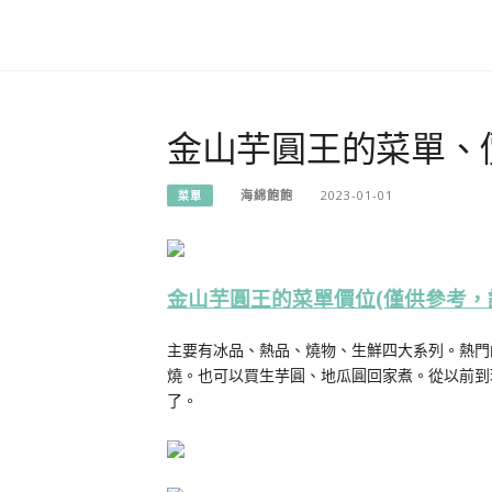
金山芋圓王的菜單、價
海綿飽飽
2023-01-01
菜單
金山芋圓王的菜單價位(僅供參考，
主要有冰品、熱品、燒物、生鮮四大系列。熱門
燒。也可以買生芋圓、地瓜圓回家煮。從以前到
了。