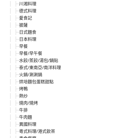
川湘料理
德式料理
愛食記
披薩
日式麵食
日本料理
早餐
早餐/早午餐
水餃/蒸餃/湯包/鍋貼
泰式/東南亞/南洋料理
火鍋/涮涮鍋
烘培麵包蛋糕甜點
烤鴨
熱炒
燒肉/燒烤
牛排
牛肉麵
異國料理
粵式料理/港式飲茶