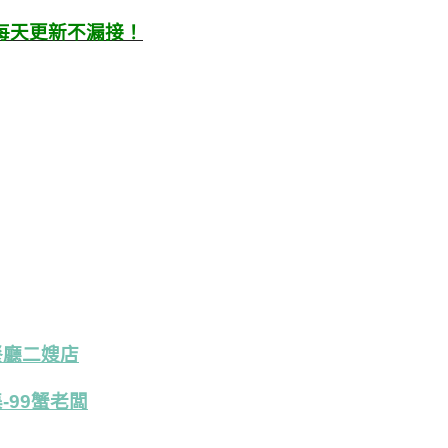
每天更新不漏接！
餐廳二嫂店
-99蟹老闆