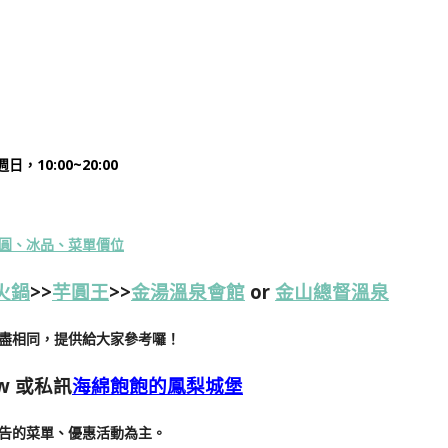
，10:00~20:00
圓、冰品、菜單價位
火鍋
>>
芋圓王
>>
金湯溫泉會館
or
金山總督溫泉
盡相同，提供給大家參考囉！
w
或私訊
海綿飽飽的鳳梨城堡
告的菜單、優惠活動為主。