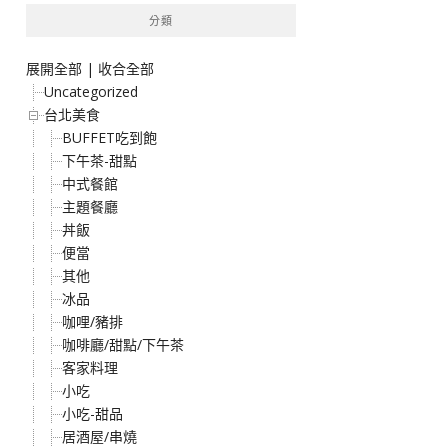
分類
展開全部
|
收合全部
Uncategorized
台北美食
BUFFET吃到飽
下午茶-甜點
中式餐館
主題餐廳
丼飯
便當
其他
冰品
咖哩/豬排
咖啡廳/甜點/下午茶
客家料理
小吃
小吃-甜品
居酒屋/串燒