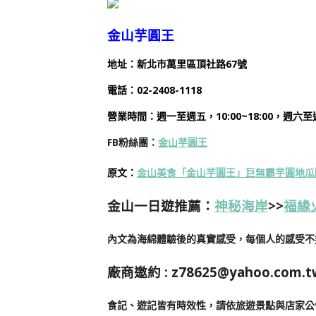
金山芋圓王
地址：新北市萬里區頂社路67號
電話：
02-2408-1118
營業時間：週一至週五，10:00~18:00，週六至週日
FB粉絲團：
金山芋圓王
原文：
金山美食「金山芋圓王」巨無霸芋圓地瓜
金山一日遊推薦：
神秘海岸
>>
福緣
內文為海綿體驗後的真實感受，每個人的感受不
廠商邀約 :
z78625@yahoo.com.t
食記、遊記皆有時效性，請依旅遊景點與店家公