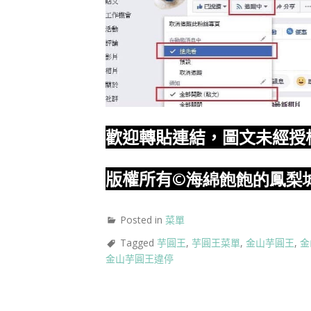
歡迎轉貼連結，圖文未經授
版權所有
©海綿飽飽的鳳梨
Posted in
菜單
Tagged
芋圓王
,
芋圓王菜單
,
金山芋圓王
,
金
金山芋圓王違停