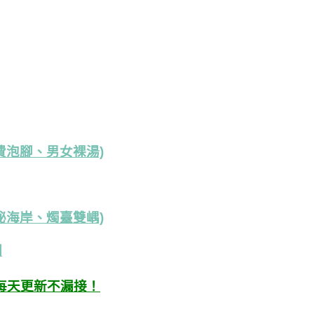
費泡腳、男女裸湯)
秘海岸、燭臺雙嵎)
園
每天更新不漏接！