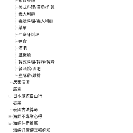
素食餐廳
美式料理/漢堡/炸雞
義大利麵
義法料理/義大利麵
菜單
西班牙料理
速食
酒吧
鐵板燒
韓式料理/韓炸/韓烤
餐酒館/酒吧
鹽酥雞/雞排
居家清潔
廣宣
日本旅遊自由行
歇業
泰國古法算命
海綿不專業心得
海綿住宿推薦
海綿好康便宜報妳知