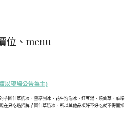
位、menu
請以現場公告為主)
的芋圓仙草奶凍、黑糖剉冰、花生泡泡冰、紅豆湯、燒仙草、麻糬
現在只吃過招牌芋圓仙草奶凍，所以其他品項好不好吃就不得而知